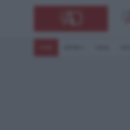
HOME
ESTERI
ITALIA
CUL