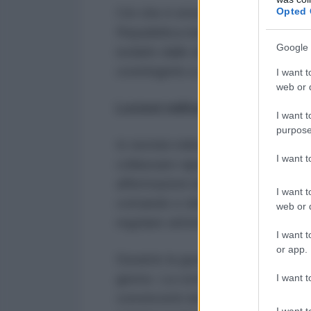
Opted 
Ciò che è emerso ora è molto più 
Repubblica islamica. È il fallimen
Google 
isolarlo dalle altre nazioni, esauri
costringerlo a una ritirata strateg
I want t
web or d
Lezioni militari dalla guerra
I want t
purpose
In termini militari, la lezione più 
I want 
collassare rapidamente l'Iran" era 
affermazioni del nemico sulla distr
I want t
comando e delle capacità di lancio
web or d
regolare attività militare, attacc
I want t
or app.
Durante la guerra, venivano effett
giorno. La continuità di queste on
I want t
convincenti del fatto che la spin
I want t