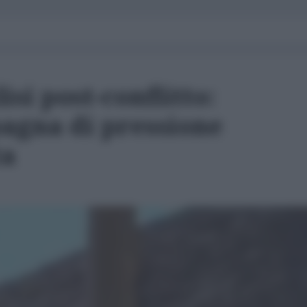
isi post-conflitto:
agna di pressione
ta