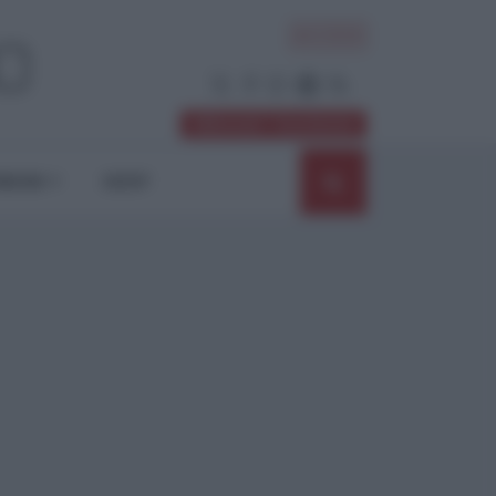
ACCEDI
Abbonati / Sostienici
NIONI
SHOP