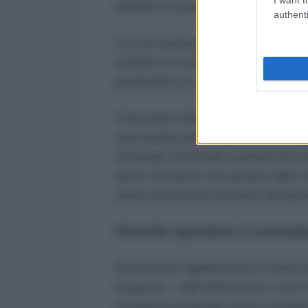
iraniano è rimasta completamente
authenti
Ciò ha rivelato un presupposto er
sionisti: la vera estensione dell'i
profondità, la sua dispersione e 
Gran parte dell'arsenale missilist
necessarie per il lancio, lo stocca
di bunker fortificati costruiti nel
aerei. Si ritiene che alcune delle 
siano fortemente limitate da que
Filosofia operativa: il conten
Altrettanto significativa è stata l
la guerra. I dati dimostrano che l
missili più avanzati come comune