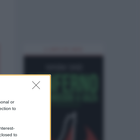
IL LIBRO DEL MESE
sonal or
ection to
nterest-
closed to