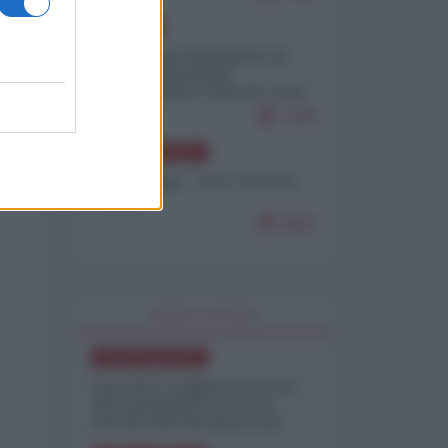
EUROPA
Petro accusa Netanyahu di
essere responsabile
"dell'invasione civile di Ceuta
da parte dei marocchini"
7105
NORD-AMERICA
Chris Hedges - Don Corleone
Trump
6960
WORLD AFFAIRS
NORD-AMERICA
Iran-USA, scoppia il caso dei
dati manipolati: il nuovo
metodo del Pentagono per
minimizzare le perdite