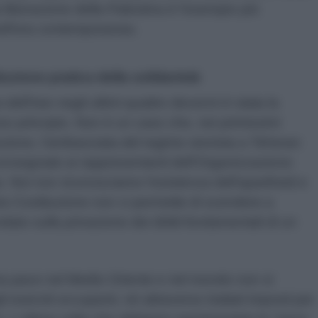
a liberazione della Palestina è l'esempio più
nell'era contemporanea.
duzione pratica della solidarietà
dell'Iran negli ultimi quattro decenni è stata la
so principio. Non è un caso che, nei primissimi
oluzione, l'ambasciata del regime sionista a Teheran
 consegnate ai rappresentanti dell'Organizzazione
a. Noi non riconosciamo l'esistenza dell'apartheid e
ra Costituzione non ci permette di scendere a
to sulla privazione dei diritti fondamentali di un
a pace nel Medio Oriente e nel mondo non si
i eserciti occupanti, né attraverso trattati imposti per