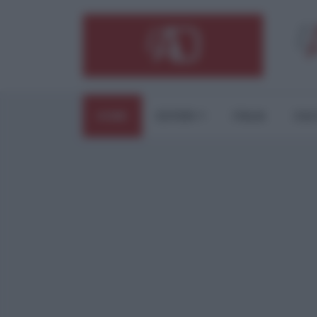
HOME
ESTERI
ITALIA
CUL