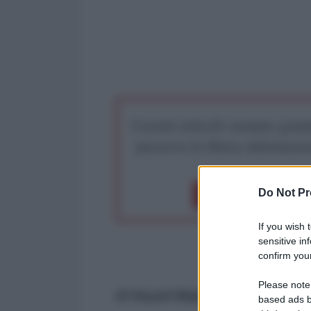
I nostri articoli saranno gratu
preserva la libera infor
Do Not Pr
Dona 1€
Don
If you wish 
sensitive in
confirm your
Please note
di Seyed Majid Emami*
based ads b