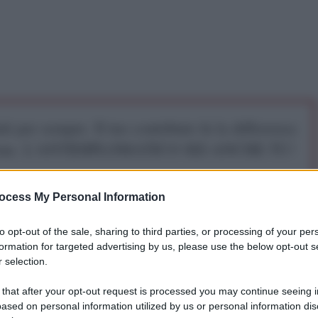
iti per sempre. Il tuo contributo fa la differenza:
mazione. L'ANTIDIPLOMATICO SEI ANCHE TU!
ocess My Personal Information
a 5€
Dona 15€
Scegli importo
to opt-out of the sale, sharing to third parties, or processing of your per
formation for targeted advertising by us, please use the below opt-out s
 selection.
 that after your opt-out request is processed you may continue seeing i
ased on personal information utilized by us or personal information dis