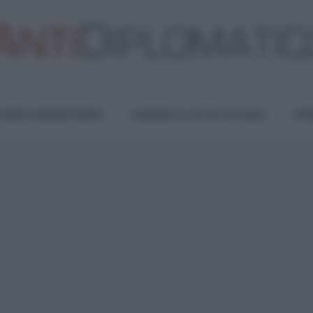
TURA E RESISTENZA
LAVORO E LOTTE SOCIALI
OPI