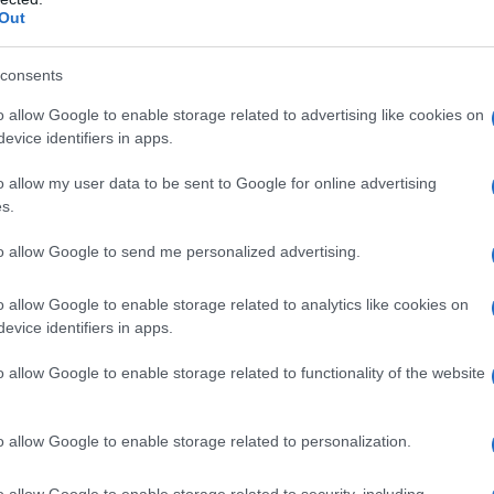
 altissimo da oltre quattro decenni. E lo stesso vale
Out
 per il diritto alla vita e all'autodeterminazione. Il
tanto le sue maschere.
consents
o allow Google to enable storage related to advertising like cookies on
re alla questione da una prospettiva che, forse, è
evice identifiers in apps.
a occidentali: perché il sostegno della Repubblica
non è una tattica politica o uno strumento
o allow my user data to be sent to Google for online advertising
s.
to allow Google to send me personalized advertising.
 bisogna guardare allo spirito che ha animato la
 documento fondamentale: la Costituzione della
o allow Google to enable storage related to analytics like cookies on
evice identifiers in apps.
o allow Google to enable storage related to functionality of the website
a, prima ancora di essere una decisione governativa,
onale esplicito. Permettetemi di citare l'Articolo 154
o allow Google to enable storage related to personalization.
 dichiara apertamente:
o allow Google to enable storage related to security, including