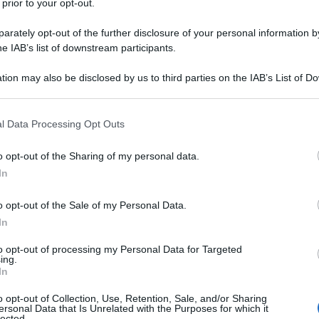
 prior to your opt-out.
rately opt-out of the further disclosure of your personal information by
 il mondo sta attraversando uno dei periodi storici
he IAB’s list of downstream participants.
i di risvegliare le coscienze. La domanda principale
tion may also be disclosed by us to third parties on the IAB’s List of 
erza Guerra Mondiale?"
La risposta a questa
 that may further disclose it to other third parties.
rensione delle radici del bellicismo e il
 that this website/app uses one or more Google services and may gath
l Data Processing Opt Outs
della resistenza ad esso; e oggi, questa prima linea
including but not limited to your visit or usage behaviour. You may click 
della liberazione della Palestina.
 to Google and its third-party tags to use your data for below specifi
o opt-out of the Sharing of my personal data.
ogle consent section.
In
ale e politica
o opt-out of the Sale of my Personal Data.
za non è solo un conflitto regionale o una semplice
In
cevia di tutte le ingiustizie sistemiche globali. La
to opt-out of processing my Personal Data for Targeted
ing.
erfetto della ferocia della macchina da guerra
In
lismo. Quando voi in Italia portate avanti l'attivismo
o opt-out of Collection, Use, Retention, Sale, and/or Sharing
state lottando sullo stesso fronte su cui il popolo
ersonal Data that Is Unrelated with the Purposes for which it
lected.