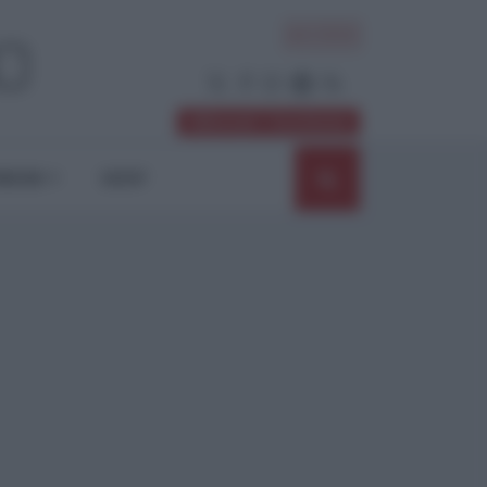
ACCEDI
Abbonati / Sostienici
NIONI
SHOP