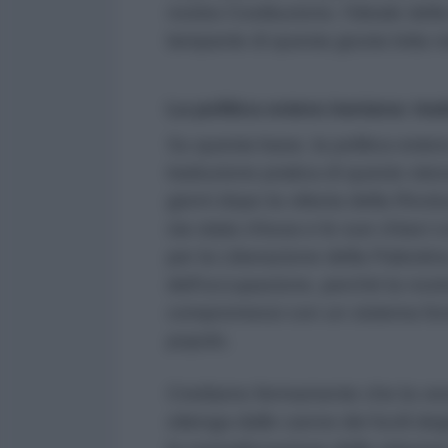
nostra Costituzione, l'ideale dell
lampante di questa giusta lotta 
La politica estera iraniana: tra
Su questa base, la politica estera 
traduzione pratica di questo stes
giorni dopo la vittoria della Riv
sia stata chiusa e le sue chiavi
per la Liberazione della Palestin
dell'occupazione, perché la nost
compromessi con un sistema fonda
popolo.
Crediamo fermamente che la ver
ottenga dalle canne dei fucili degl