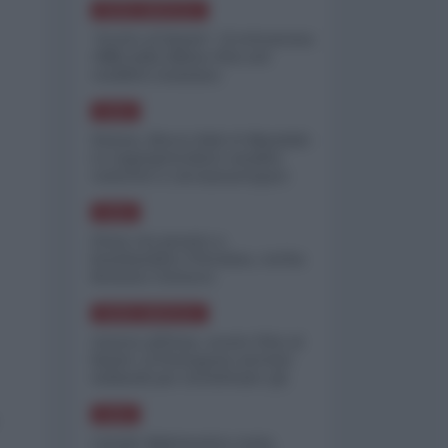
NORD-AMERICA
"Scorte al limite": il retroscena
CNN sulla difesa USA nel
conflitto iraniano
ASIA
Yemen, blocco Bab el-Mandab:
Le superpetroliere saudite
costrette a circumnavigare
l'Africa
ASIA
l'Iran era pronto a
bombardare l'Ucraina, cos'ha
fermato l'attacco
NORD-AMERICA
Guerra all'Iran, scorte USA al
limite: il Pentagono investe
miliardi per ricostituire gli
arsenali
ASIA
Canale diplomatico resta