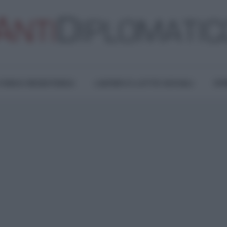
TURA E RESISTENZA
LAVORO E LOTTE SOCIALI
OPI