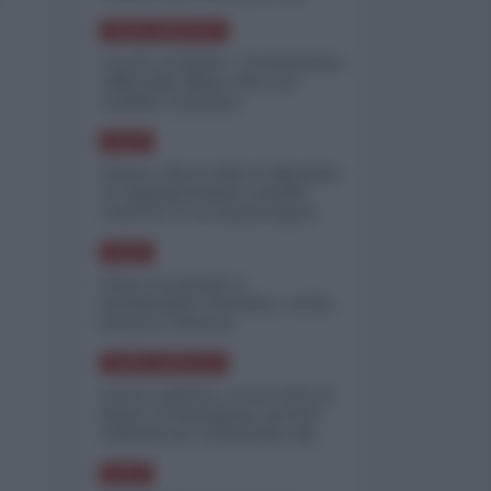
minimizzare le perdite
NORD-AMERICA
"Scorte al limite": il retroscena
CNN sulla difesa USA nel
conflitto iraniano
ASIA
Yemen, blocco Bab el-Mandab:
Le superpetroliere saudite
costrette a circumnavigare
l'Africa
ASIA
l'Iran era pronto a
bombardare l'Ucraina, cos'ha
fermato l'attacco
NORD-AMERICA
Guerra all'Iran, scorte USA al
limite: il Pentagono investe
miliardi per ricostituire gli
arsenali
ASIA