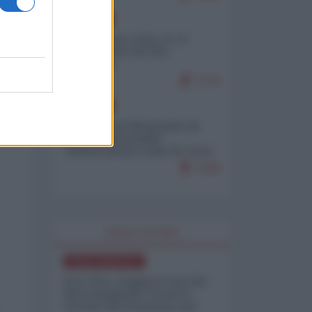
EUROPA
Cina, Russia e Iran, io ve
l’avevo detto (di Vito
Petrocelli)
7179
EUROPA
Petro accusa Netanyahu di
essere responsabile
"dell'invasione civile di Ceuta
da parte dei marocchini"
7158
WORLD AFFAIRS
NORD-AMERICA
Iran-USA, scoppia il caso dei
dati manipolati: il nuovo
metodo del Pentagono per