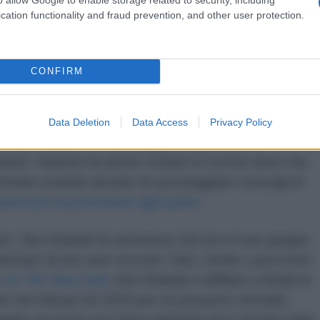
es, fonti di Hamas consultate dal quotidiano
cation functionality and fraud prevention, and other user protection.
o che i membri della gang di Abu Shabab
mista salafita che ha avuto scontri con Hamas.
CONFIRM
lle aree controllate da Israele nel sud di Gaza ed
hi di aiuti umanitari
. L'anno scorso, un
 Unite ha identificato la banda di Abu Shabaab
Data Deletion
Data Access
Privacy Policy
te responsabile del saccheggio sistematico e
itari.
Haaretz
ha anche svelato lo scorso anno che
ettendo a bande armate di saccheggiare convogli di
nsi per la protezione agli autisti.
st
, Abu Shabab ha ammesso che lui e il suo gruppo
ermato di non aver toccato "cibo, tende o provviste
o di
The New Arab
, Abu Shabab è affiliato a Shadi al-
ato da Hamas nel 2020 per un presunto omicidio.
fuggito da Gaza con l'aiuto dell'ISIS ed è tornato dopo