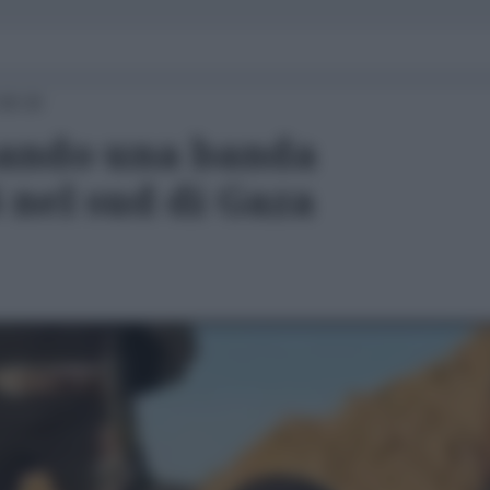
08:30
mando una banda
IS nel sud di Gaza