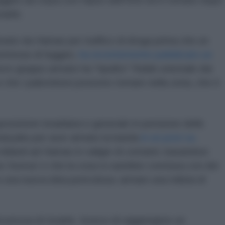
raele.
nato da Hamas per traffico di droga prima che un
ettesse di fuggire,
ha recentemente pubblicato un
uovo gruppo armato ha "ripulito" Rafah orientale dai
che i palestinesi possono tornare nella zona, che è
pposizione israeliana e generale in pensione delle
anyahu per aver armato la banda
in un post su
iliardi ad Hamas in valigie di contanti, basandosi
a 'risorsa' e che la cosa si sarebbe conclusa con dei
 una nuova idea pericolosa: armare una milizia di
curezza di Israele. Invece di raggiungere un