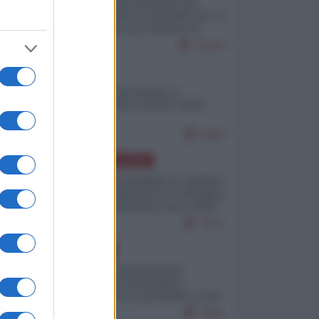
La mappa di Eurostat che
smonta tutte le storielle che vi
raccontano sul turismo di
massa
11163
ITALIA
Il turismo di massa e i
"risvegli" del Corriere della
sera
9466
AMERICA LATINA
Dalla Convertibilità al "grillete
fiscal": l'Argentina si consegna
ai mercati (ancora una volta)
7972
EUROPA
Mosca: le esercitazioni
nucleari di Germania e
Francia sono il preludio a una
guerra contro la Russia
7581