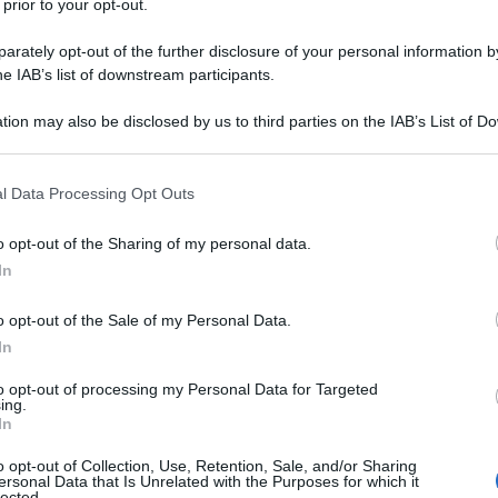
 prior to your opt-out.
riscia di Gaza meridionale legata all'ISIS, citando il
rately opt-out of the further disclosure of your personal information by
a ed ex ministro della Difesa Avigdor Liberman. Tale
he IAB’s list of downstream participants.
a confermata da funzionari israeliani.
tion may also be disclosed by us to third parties on the IAB’s List of 
 that may further disclose it to other third parties.
nte: "Il governo israeliano sta fornendo armi a un
on lo Stato Islamico, su ordine del primo ministro. A
 that this website/app uses one or more Google services and may gath
l Data Processing Opt Outs
including but not limited to your visit or usage behaviour. You may click 
icevuto l'approvazione del governo".
 to Google and its third-party tags to use your data for below specifi
o opt-out of the Sharing of my personal data.
ogle consent section.
amento della banda criminale
appartiene alla
In
hu di
sostenere Hamas
per contrastare l'Autorità
o opt-out of the Sale of my Personal Data.
 può garantire che queste armi non saranno puntate
In
di monitorarle o rintracciarle",
ha aggiunto
l’ex
to opt-out of processing my Personal Data for Targeted
ing.
In
rrivata una smentita a questa accusa, anzi, quasi una
o opt-out of Collection, Use, Retention, Sale, and/or Sharing
ersonal Data that Is Unrelated with the Purposes for which it
lected.