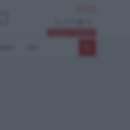
ACCEDI
Abbonati / Sostienici
NIONI
SHOP