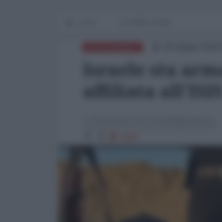
Home
IN PRIMO PIANO
06 Giugno 2025 
MEDITERRANEO
Israele sta ar
affiliata all'IS
La Redazione de l'AntiDiplomatico
2909