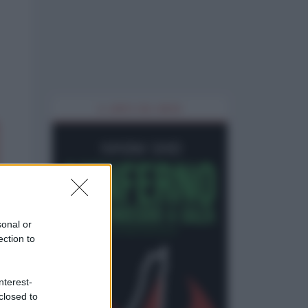
IL LIBRO DEL MESE
sonal or
ection to
nterest-
closed to