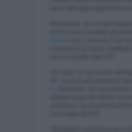
l'inizio della guerra genocida di Is
Abu Shabab, che è stato imprigio
attacco aereo israeliano gli perm
video
in cui si vanta che il suo n
combattenti di Hamas, ribadendo 
sotto il controllo delle IDF.
Yair Golan, un altro leader dell'o
IDF, ha attaccato duramente Net
X.
"Netanyahu, che ha trasferito m
sull'idea errata che Hamas sia un
voltafaccia, sta ora promuovendo
Gaza legata all'ISIS".
"Netanyahu è pericoloso per la si