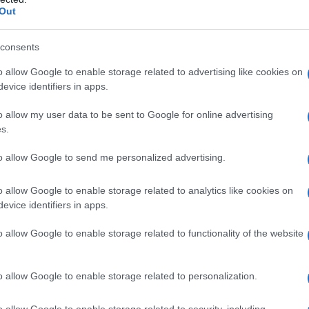
Out
sraele sta agendo per sconfiggere Hamas in vari e
i tutti i vertici dell'apparato di sicurezza".
consents
o allow Google to enable storage related to advertising like cookies on
 che Israele ha armato dei "clan" nel sud di Gaza.
evice identifiers in apps.
lla sicurezza, abbiamo attivato clan a Gaza che si
o allow my user data to be sent to Google for online advertising
 positivo e salva la vita dei soldati dell'IDF. La
s.
ggia solo Hamas, ma a Lieberman non importa", ha
to allow Google to send me personalized advertising.
 Post.
o allow Google to enable storage related to analytics like cookies on
i militari israeliane, le quale
hanno svelato
al Times
evice identifiers in apps.
n gruppo descritto come una "banda criminale di
o allow Google to enable storage related to functionality of the website
Shabab, membro di uno dei più grandi clan nel sud di
a di Abu Shabab fucili Kalashnikov, alcuni dei quali
o allow Google to enable storage related to personalization.
o allow Google to enable storage related to security, including