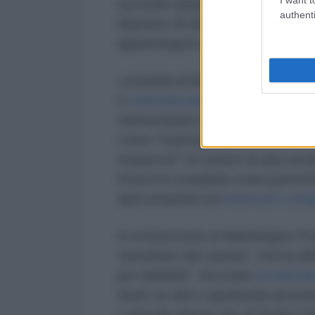
Secondo quanto riportato dal Tim
authenti
libanese
Al-Akhbar
hanno ribadit
appartengono a una fazione estre
La banda di Abu Shabaab opera ne
è
coinvolta nel saccheggio di caric
memorandum interno delle Nazioni
come "il principale e più influen
massiccio" di camion di aiuti uman
l'esercito israeliano stava perm
aiuti umanitari ed
estorcere compe
In un'intervista
al Washington Po
"prendono dai camion", ma ha aff
per bambini". Secondo
un articol
Soufi, un altro capobanda arrest
L'articolo riporta che al-Soufi è 