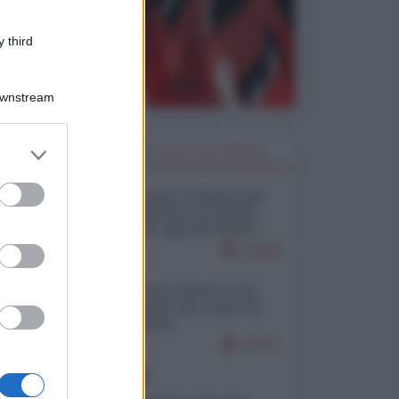
 third
Downstream
er and store
I PIÙ LETTI DELLA SETTIMANA
to grant or
ed purposes
Restare umani: la forma più
alta di ribellione al mondo
distopico di oggi (di Alberto
Bradanini)
22428
Ceuta: perché il Marocco fa
con noi quello che vuole (di
Alberto Negri)
12712
EUROPA