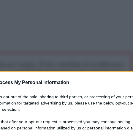
iti per sempre. Il tuo contributo fa la differenza:
mazione. L'ANTIDIPLOMATICO SEI ANCHE TU!
ocess My Personal Information
a 5€
Dona 15€
Scegli importo
to opt-out of the sale, sharing to third parties, or processing of your per
formation for targeted advertising by us, please use the below opt-out s
 selection.
 that after your opt-out request is processed you may continue seeing i
ased on personal information utilized by us or personal information dis
ntiwar, il primo ministro Benjamin Netanyahu stava