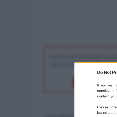
I nostri articoli saranno gratu
preserva la libera infor
Do Not Pr
Dona 1€
Don
If you wish 
sensitive in
confirm your
Please note
based ads b
Come riportato dal portale NewsA