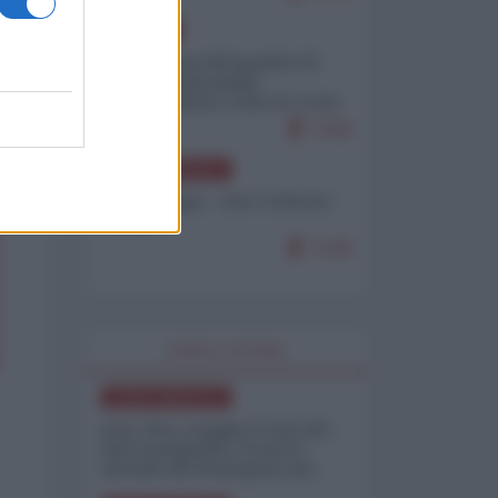
EUROPA
Petro accusa Netanyahu di
essere responsabile
"dell'invasione civile di Ceuta
da parte dei marocchini"
7158
NORD-AMERICA
Chris Hedges - Don Corleone
Trump
7138
WORLD AFFAIRS
NORD-AMERICA
Iran-USA, scoppia il caso dei
dati manipolati: il nuovo
metodo del Pentagono per
minimizzare le perdite