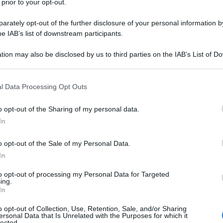
 prior to your opt-out.
do queste informazioni. Non le abbiamo avute per
rately opt-out of the further disclosure of your personal information by
he in qualche modo c'è l'intenzione di creare
he IAB’s list of downstream participants.
i", ha dichiarato ai giornalisti il ​​ministro degli Esteri
tion may also be disclosed by us to third parties on the IAB’s List of 
 that may further disclose it to other third parties.
 that this website/app uses one or more Google services and may gath
 ha aggiunto che i tentativi sono comprovate dai
l Data Processing Opt Outs
including but not limited to your visit or usage behaviour. You may click 
one sociale, in Angola, al fine di abbattere il governo
 to Google and its third-party tags to use your data for below specifi
o opt-out of the Sharing of my personal data.
ogle consent section.
In
 settimana l'esistenza di organizzazioni
o opt-out of the Sale of my Personal Data.
In
nformazione finanziati dalla UE allo scopo di rovesciare
to opt-out of processing my Personal Data for Targeted
ing.
In
zioni straniere presentano progetti occulti coperti
o opt-out of Collection, Use, Retention, Sale, and/or Sharing
a e la cittadinanza.
ersonal Data that Is Unrelated with the Purposes for which it
lected.