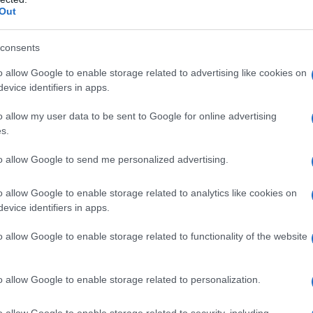
Out
 Candaje, Radio Ecclesia era compresa in questo
 euro.
consents
o allow Google to enable storage related to advertising like cookies on
 governo sa bene quali siano le intenzioni di questi
evice identifiers in apps.
te è che gli angolani stiano in guardia."
o allow my user data to be sent to Google for online advertising
s.
a Luanda ha definito infondate le accuse ed ha
to allow Google to send me personalized advertising.
n attesa della restituzione di più di 149.000 euro dei
amento a Radio Ecclesia per mantenere i "cittadini
o allow Google to enable storage related to analytics like cookies on
evice identifiers in apps.
o allow Google to enable storage related to functionality of the website
ATTENZIONE!
o allow Google to enable storage related to personalization.
r reagire alla dittatura degli algoritmi.
iDiplomatico lede un tuo diritto fondamentale.
o allow Google to enable storage related to security, including