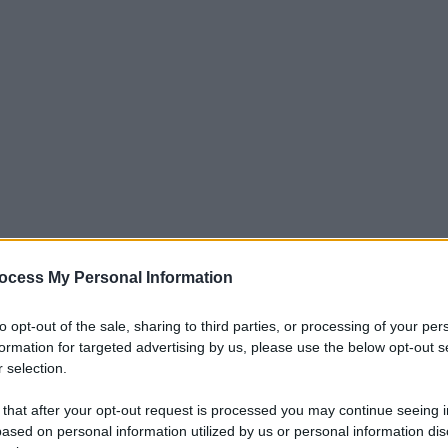
ocess My Personal Information
iti per sempre. Il tuo contributo fa la differenza:
mazione. L'ANTIDIPLOMATICO SEI ANCHE TU!
to opt-out of the sale, sharing to third parties, or processing of your per
formation for targeted advertising by us, please use the below opt-out s
 selection.
a 5€
Dona 15€
Scegli importo
 that after your opt-out request is processed you may continue seeing i
ased on personal information utilized by us or personal information dis