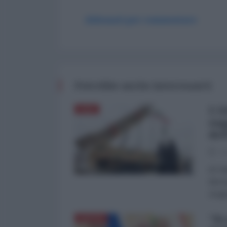
Abbonati per commentare
Potrebbe anche interessarti
L'A
ASIA
sog
del
03
di Fa
dimos
Aragh
"Si
RUSSIA