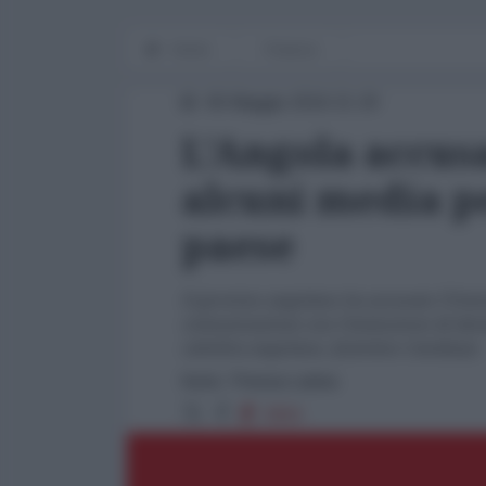
Home
Finanza
06 Maggio 2016 21:20
L'Angola accusa
alcuni media pe
paese
Il governo angolano ha accusato l'Unio
comunicazione con l'intenzione di desta
cattolica angolana, Quintino Candanje.
fonte: Prensa Latina
3994