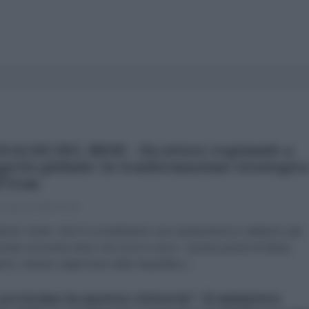
NALISI DEL MESE - Da attore regionale a
getto globale: la trasformazione strategic
l'Iran
 Agosto 2026 07:00
brizio Verde «Non li consideriamo una superpotenza e abbiamo già
trato al mondo intero che non lo sono». Queste parole di Abbas
chi, ministro degli Esteri della Repubblica...
 avvicina la nostra vittoria": il ministro