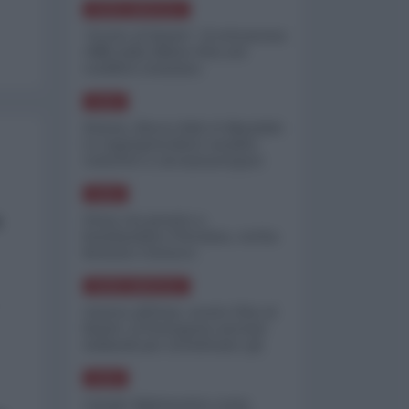
NORD-AMERICA
"Scorte al limite": il retroscena
CNN sulla difesa USA nel
conflitto iraniano
ASIA
Yemen, blocco Bab el-Mandab:
Le superpetroliere saudite
costrette a circumnavigare
l'Africa
ASIA
a
l'Iran era pronto a
bombardare l'Ucraina, cos'ha
fermato l'attacco
NORD-AMERICA
Guerra all'Iran, scorte USA al
limite: il Pentagono investe
miliardi per ricostituire gli
arsenali
ASIA
Canale diplomatico resta