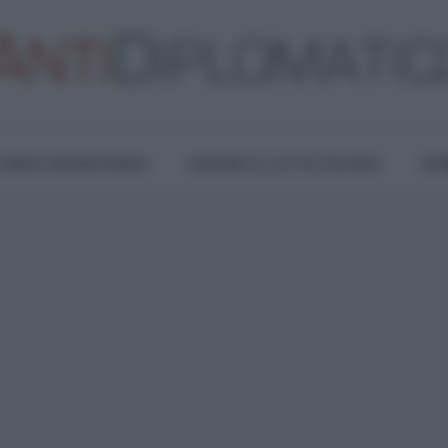
TURA E RESISTENZA
LAVORO E LOTTE SOCIALI
OPI