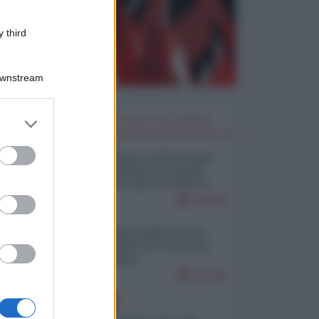
 third
Downstream
er and store
I PIÙ LETTI DELLA SETTIMANA
to grant or
ed purposes
Restare umani: la forma più
alta di ribellione al mondo
distopico di oggi (di Alberto
Bradanini)
22408
Ceuta: perché il Marocco fa
con noi quello che vuole (di
Alberto Negri)
12708
EUROPA