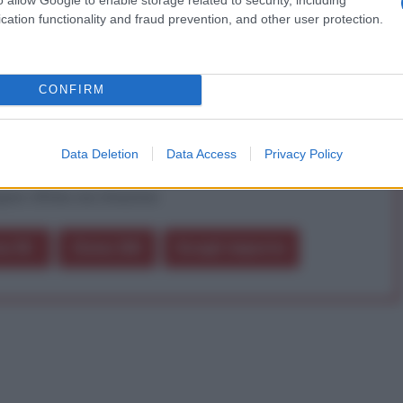
cation functionality and fraud prevention, and other user protection.
a vera informazione pluralista.
a alla nostra Lunga Marcia.
CONFIRM
Abbonati!
Data Deletion
Data Access
Privacy Policy
pure effettua una donazione
a 5€
Dona 15€
Scegli importo