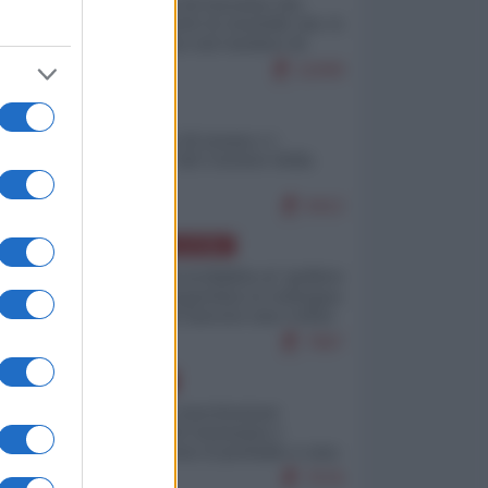
La mappa di Eurostat che
smonta tutte le storielle che vi
raccontano sul turismo di
massa
11009
ITALIA
Il turismo di massa e i
"risvegli" del Corriere della
sera
9412
AMERICA LATINA
Dalla Convertibilità al "grillete
fiscal": l'Argentina si consegna
ai mercati (ancora una volta)
7967
EUROPA
Mosca: le esercitazioni
nucleari di Germania e
Francia sono il preludio a una
guerra contro la Russia
7576