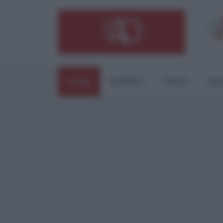
HOME
ESTERI
ITALIA
CUL