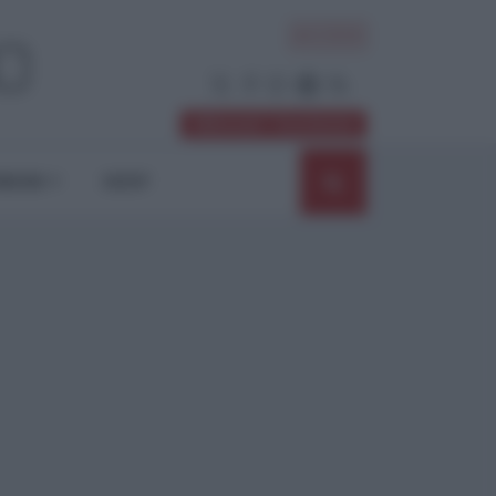
ACCEDI
Abbonati / Sostienici
NIONI
SHOP