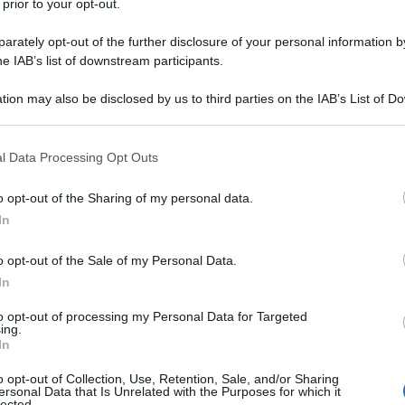
 prior to your opt-out.
rately opt-out of the further disclosure of your personal information by
 finita la emergenza Covid nella PA è passata l’idea
he IAB’s list of downstream participants.
ufficiente privilegiando invece la prestazione in
ministrazione il lavoro agile è stato a lungo mal
tion may also be disclosed by us to third parties on the IAB’s List of 
to in settori del privato almeno fino ai nostri giorni.
 that may further disclose it to other third parties.
 that this website/app uses one or more Google services and may gath
o serio non è stato fatto, e per questo ogni
l Data Processing Opt Outs
including but not limited to your visit or usage behaviour. You may click 
 superficiale o ideologica, forse la ragione va
 to Google and its third-party tags to use your data for below specifi
organizzative e gestionali della forza lavoro o,
o opt-out of the Sharing of my personal data.
ogle consent section.
 presenza permetta di controllare meglio l’operato dei
In
il ricorso allo smart non è cresciuto, anzi appaiono
intendere un andamento regressivo.
o opt-out of the Sale of my Personal Data.
In
nicato/smart-working/smart-working-italia-numeri-
to opt-out of processing my Personal Data for Targeted
ing.
In
o nel pubblico quanto nel privato si vada verso un
o opt-out of Collection, Use, Retention, Sale, and/or Sharing
 presenza marginalizzando lo smart. Eppure esistono
ersonal Data that Is Unrelated with the Purposes for which it
lected.