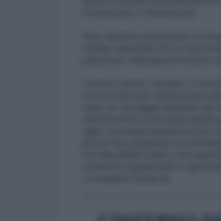
quote crescenti di produttività 
riconosciute e monetizzate.
Altro aspetto da prendere in esame
welfare aziendale che in tanti set
partire per mancanza di risorse e
Il nostro timore, fondato, è che la
concessione per armonizzare gli im
stato un vantaggio indubbio per
ulteriormente potenziato qualora
agile convenga soprattutto per la
presto farci prigionieri di contrat
che flessibilità oraria e di mansio
strumenti organizzativi e gestiona
a conquiste sindacali.
_________________________