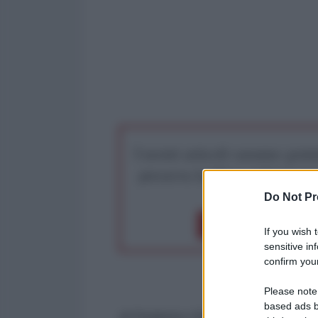
I nostri articoli saranno gratu
preserva la libera infor
Do Not Pr
Dona 1€
Don
If you wish 
sensitive in
confirm your
Please note
based ads b
di Federico Giusti