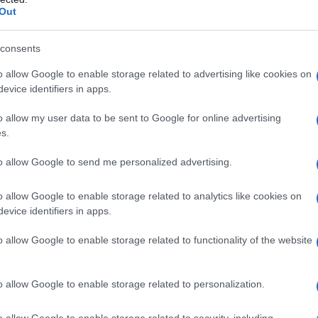
re a molteplici controlli l’operato dei cittadini e della
Out
la tecnologia si vuole vendere alla immagine pubblica
positivi di sorveglianza?
consents
tro la società della sorveglianza non sia la tutela
o allow Google to enable storage related to advertising like cookies on
evice identifiers in apps.
n assenza di processi tecnologici avanzati il richiamo
oro diventa assordante anche per mascherare i ritardi
o allow my user data to be sent to Google for online advertising
s.
 dello smart ma è comunque lontano dai suoi
to allow Google to send me personalized advertising.
na sorta di liberalizzazione degli orari che poi
ienza suggerisce, in una sorta di incremento
o allow Google to enable storage related to analytics like cookies on
della flessibilità concedi maggiore produttività e a
evice identifiers in apps.
o allow Google to enable storage related to functionality of the website
diffuso, assai meno nelle piccole e medie aziende
pubblico a macchia di leopardo e forse in regressione
o allow Google to enable storage related to personalization.
ti interni agli Enti approvati anche con il sostegno dei
o allow Google to enable storage related to security, including