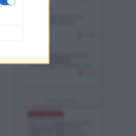
EUROPA
Cina, Russia e Iran, io ve
l’avevo detto (di Vito
Petrocelli)
7263
EUROPA
Petro accusa Netanyahu di
essere responsabile
"dell'invasione civile di Ceuta
da parte dei marocchini"
7160
WORLD AFFAIRS
NORD-AMERICA
Iran-USA, scoppia il caso dei
dati manipolati: il nuovo
metodo del Pentagono per