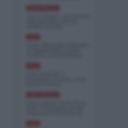
minimizzare le perdite
NORD-AMERICA
"Scorte al limite": il retroscena
CNN sulla difesa USA nel
conflitto iraniano
ASIA
Yemen, blocco Bab el-Mandab:
Le superpetroliere saudite
costrette a circumnavigare
l'Africa
ASIA
l'Iran era pronto a
bombardare l'Ucraina, cos'ha
fermato l'attacco
NORD-AMERICA
Guerra all'Iran, scorte USA al
limite: il Pentagono investe
miliardi per ricostituire gli
arsenali
ASIA