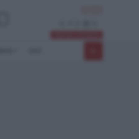
ACCEDI
Abbonati / Sostienici
NIONI
SHOP