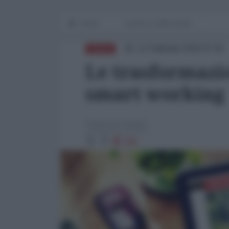
Home
Lavoro e Lotte sociali
11 Febbraio 2026 07:00
ITALIA
Le trasformazio
smart working
Federico Giusti
988