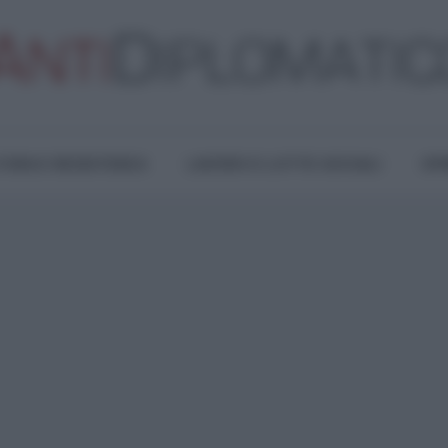
TURA E RESISTENZA
LAVORO E LOTTE SOCIALI
OPI