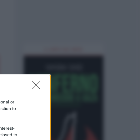
IL LIBRO DEL MESE
sonal or
ection to
nterest-
closed to