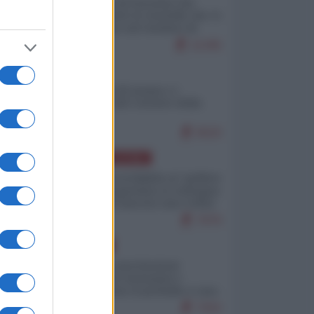
La mappa di Eurostat che
smonta tutte le storielle che vi
raccontano sul turismo di
massa
11345
ITALIA
Il turismo di massa e i
"risvegli" del Corriere della
sera
9520
AMERICA LATINA
Dalla Convertibilità al "grillete
fiscal": l'Argentina si consegna
ai mercati (ancora una volta)
7979
EUROPA
Mosca: le esercitazioni
nucleari di Germania e
Francia sono il preludio a una
guerra contro la Russia
7593