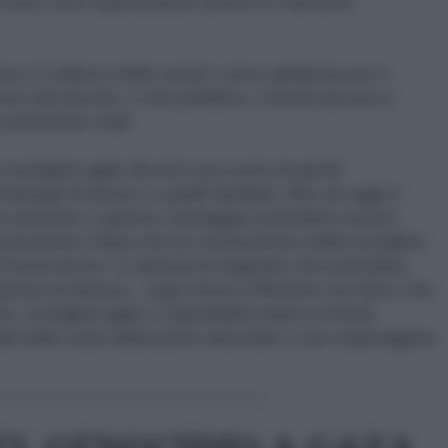
a costo zero bypassando anche le mansioni
 è l’utilizzo dello smart come apripista per il
tori del privato, e del pubblico, stenta ancora a
conomiche reali.
 modalità agile diventi una sorta di gentil
pegni di lavoro e quelli familiari, fino ad oggi è
 le aziende e questo vantaggio potrebbe essere
 passasse l’idea che la concessione della modalità
 forza lavoro. E questa la trappola che potrebbe
tazioni al ribasso, urge invece riflettere sul fatto che
ne, modalità agile e reperibilità siano in fondo
li nelle mani della parte datoriale e non equivalgano
_________________________