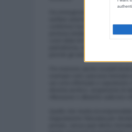
authenti
Da emergenziale lo smart working
welfare aziendale, frutto di negozi
conferma l’uso padronale e datoria
pretesa sindacale di governarlo. At
costi della formazione, un giorno
piattaforma, dei corsi “a costo z
perché gli istituti contrattuali le
Poi esistono anche modelli ibridi
esempio tutti i percorsi formati
sui corsi effettuati e soprattutt
diventa acritico, acquisizioni di
riflessione o dibattito sulla loro e
Quello che risulta incomprensibile
negoziazione fiduciaria per divide
privato, senza quel diritto forma