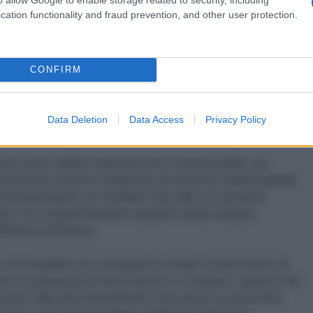
cation functionality and fraud prevention, and other user protection.
 da tempo si è trasformato in una sorta di occulto
azioni tra il singolo dipendente e il superiore il che
le del lavoro agile e anche il fallimento della
CONFIRM
traverso la flessibilità si riesce a risparmiare sui
 di smart permette di seguire dal pc, attraverso una
ero”, anzi con una accertata riduzione di spesa
Data Deletion
Data Access
Privacy Policy
gati alla presenza, o il buono pasto, vengono esclusi.
 per parte delle mansioni non remotizzabili, ad
vi possono essere realizzati da remoto risparmiando
o trasmettendo un modello che alla occorrenza
 dati e di comportamenti assunti senza alcuna
ffettiva efficacia.
 è la facilità con cui passi lo smart come frutto di
re in partenza la forza lavoro e sovente, specie nel
lizzato alla disconnessione che porta a estorcere