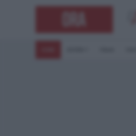
HOME
ESTERI
ITALIA
CUL