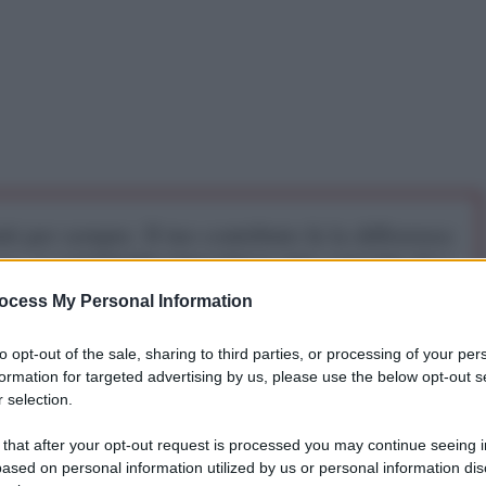
iti per sempre. Il tuo contributo fa la differenza:
mazione. L'ANTIDIPLOMATICO SEI ANCHE TU!
ocess My Personal Information
a 5€
Dona 15€
Scegli importo
to opt-out of the sale, sharing to third parties, or processing of your per
formation for targeted advertising by us, please use the below opt-out s
 selection.
 that after your opt-out request is processed you may continue seeing i
ased on personal information utilized by us or personal information dis