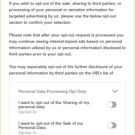
If you wish to opt-out of the sale, sharing to third parties, or
processing of your personal or sensitive information for
targeted advertising by us, please use the below opt-out
section to confirm your selection.
Please note that after your opt-out request is processed you
may continue seeing interest-based ads based on personal
information utilized by us or personal information disclosed to
third parties prior to your opt-out.
You may separately opt-out of the further disclosure of your
personal information by third parties on the IAB’s list of
downstream participants.
Personal Data Processing Opt Outs
This information may also be disclosed by us to third parties
on the IAB’s List of Downstream Participants that may further
I want to opt-out of the Sharing of my
disclose it to other third parties.
I PIÙ LETTI DELLA SETTIMANA
personal data.
Opted In
Please note that this website/app uses one or more Google
Restare umani: la forma più alta di ribellione al
services and may gather and store information including but
I want to opt-out of the Sale of my
mondo distopico di oggi (di Alberto Bradanini)
Personal Data.
not limited to your visit or usage behaviour. You may click to
Opted In
22203
grant or deny consent to Google and its third-party tags to