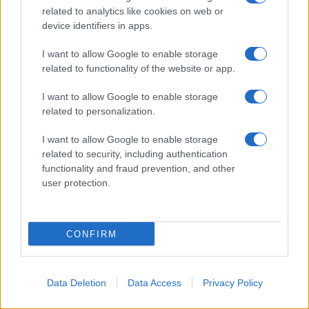
Quando il figlio di Netanyahu incitava
related to analytics like cookies on web or
"l'occupazione musulmana" di Ceuta e Melilla
device identifiers in apps.
8682
I want to allow Google to enable storage
related to functionality of the website or app.
AMERICA LATINA
Dalla Convertibilità al "grillete fiscal": l'Argentina si
I want to allow Google to enable storage
consegna ai mercati (ancora una volta)
related to personalization.
7937
I want to allow Google to enable storage
EUROPA
related to security, including authentication
Mosca: le esercitazioni nucleari di Germania e
functionality and fraud prevention, and other
Francia sono il preludio a una guerra contro la
user protection.
Russia
7533
CONFIRM
WORLD AFFAIRS
Data Deletion
Data Access
Privacy Policy
NORD-AMERICA