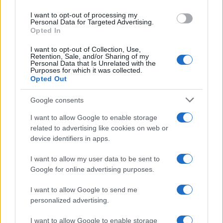
use your data for below specified purposes in below Google
I want to opt-out of processing my
consent section.
Personal Data for Targeted Advertising.
Opted In
#
EXODUS
I want to opt-out of Collection, Use,
Retention, Sale, and/or Sharing of my
Personal Data that Is Unrelated with the
Purposes for which it was collected.
di Michelangelo Severgnini
Opted Out
Google consents
I want to allow Google to enable storage
related to advertising like cookies on web or
La Trilogia del Rimosso di Michelangelo
device identifiers in apps.
Severgnini, prodotta da l'AntiDiplomatico,
interamente in chiaro
I want to allow my user data to be sent to
24 Luglio 2026 15:49
Google for online advertising purposes.
I want to allow Google to send me
personalized advertising.
#
GENERAZIONE
ANTIDIPLOMATICA
I want to allow Google to enable storage