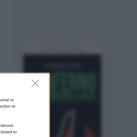
IL LIBRO DEL MESE
sonal or
ection to
nterest-
closed to