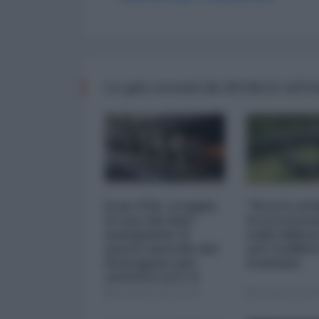
Le più recenti da WORLD AFF
Iran-USA, scoppia
"Scorte al l
il caso dei dati
il retrosce
manipolati: il
sulla difes
nuovo metodo del
nel conflitt
Pentagono per
iraniano
minimizzare le
perdite
05 Agosto 2026 09:00
05 Agosto 2026 