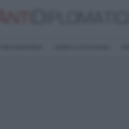
TURA E RESISTENZA
LAVORO E LOTTE SOCIALI
OPI