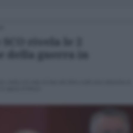
00
 SCO rivela le 2
e della guerra in
in, indica nel colpo di Stato del 2014 e nelle mire atlantiche di
 le ragioni di Mosca.