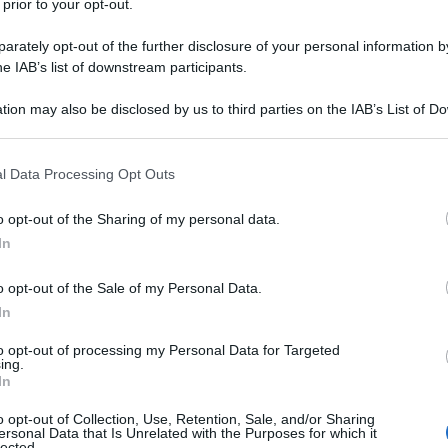
 prior to your opt-out.
rately opt-out of the further disclosure of your personal information by
 verso est e i persistenti tentativi di coinvolgere
he IAB’s list of downstream participants.
rappresentano una delle cause principali del conflitto
tion may also be disclosed by us to third parties on the IAB’s List of 
a lanciata dal Presidente russo Vladimir Putin
 that may further disclose it to other third parties.
ice dell'Organizzazione per la Cooperazione di
 that this website/app uses one or more Google services and may gath
tà cinese di Tianjin. Lo riporta TASS.
l Data Processing Opt Outs
including but not limited to your visit or usage behaviour. You may click 
 to Google and its third-party tags to use your data for below specifi
o opt-out of the Sharing of my personal data.
i, il Capo del Cremlino ha tracciato una linea diretta
ogle consent section.
In
 decennio fa all’attuale scenario bellico. Secondo
 è creata nel 2014 con il
colpo di Stato a Kiev
, da
o opt-out of the Sale of my Personal Data.
ente", che avrebbe illegittimamente alterato gli
In
to opt-out of processing my Personal Data for Targeted
ing.
In
ha dichiarato Putin con tono perentorio, "è il
e di coinvolgere l'Ucraina nella NATO. Come
o opt-out of Collection, Use, Retention, Sale, and/or Sharing
ersonal Data that Is Unrelated with the Purposes for which it
ato, ciò rappresenta
una minaccia diretta alla
lected.