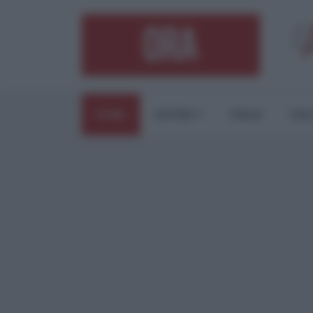
HOME
ESTERI
ITALIA
CUL