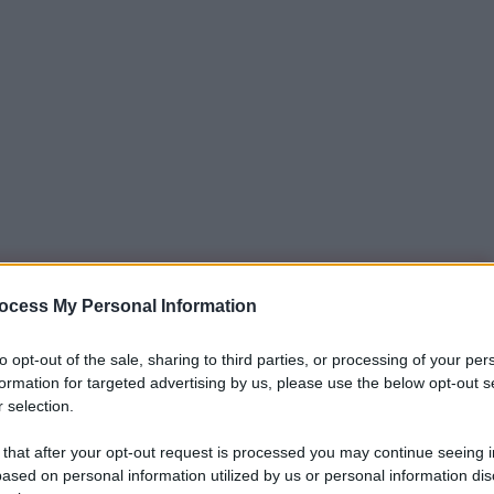
iti per sempre. Il tuo contributo fa la differenza:
ocess My Personal Information
mazione. L'ANTIDIPLOMATICO SEI ANCHE TU!
to opt-out of the sale, sharing to third parties, or processing of your per
formation for targeted advertising by us, please use the below opt-out s
 selection.
a 5€
Dona 15€
Scegli importo
 that after your opt-out request is processed you may continue seeing i
ased on personal information utilized by us or personal information dis