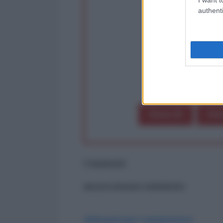
Partecip
authenti
op
Dona 1€
Don
Commenti
ancora nessun commento
Abbonati per commentare