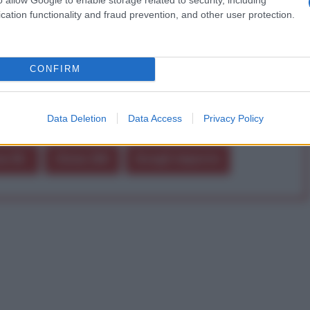
a alla nostra Lunga Marcia.
cation functionality and fraud prevention, and other user protection.
Abbonati!
CONFIRM
pure effettua una donazione
Data Deletion
Data Access
Privacy Policy
a 5€
Dona 15€
Scegli importo