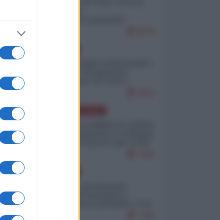
Invasione di Ceuta: cosa sta
accadendo
nell'enclave spagnola?
9275
EUROPA
Quando il figlio di Netanyahu
incitava "l'occupazione
musulmana" di Ceuta e
Melilla
8616
AMERICA LATINA
Dalla Convertibilità al "grillete
fiscal": l'Argentina si consegna
ai mercati (ancora una volta)
7902
EUROPA
Mosca: le esercitazioni
nucleari di Germania e
Francia sono il preludio a una
guerra contro la Russia
7495