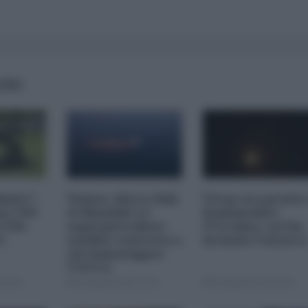
AIRS
imite":
Yemen, blocco Bab
l'Iran era pronto
na CNN
el-Mandab: Le
bombardare
a USA
superpetroliere
l'Ucraina, cos'ha
o
saudite costrette a
fermato l'attacc
circumnavigare
l'Africa
09:00
04 Agosto 2026 12:30
04 Agosto 2026 09:30