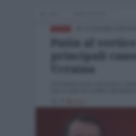
Home
WORLD AFFAIRS
01 Settembre 2025 09:
RUSSIA
Putin al vertice
principali caus
Ucraina
Il Presidente russo, intervenuto a Tianj
Kiev le radici del conflitto, difendendo
6753