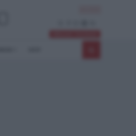
ACCEDI
Abbonati / Sostienici
NIONI
SHOP