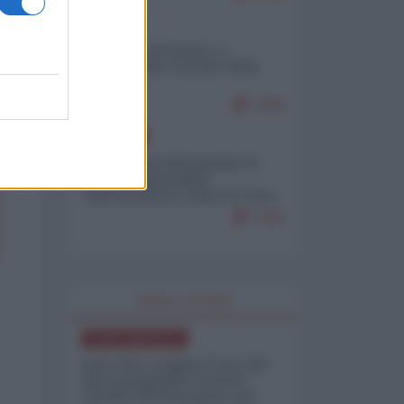
ITALIA
Il turismo di massa e i
"risvegli" del Corriere della
sera
7264
EUROPA
Petro accusa Netanyahu di
essere responsabile
"dell'invasione civile di Ceuta
da parte dei marocchini"
7120
WORLD AFFAIRS
NORD-AMERICA
Iran-USA, scoppia il caso dei
dati manipolati: il nuovo
metodo del Pentagono per