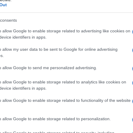
Out
consents
ella rivolta di Maidan di nove anni fa, la classe
ngresso nella NATO sarebbe stata sistematicamente
o allow Google to enable storage related to advertising like cookies on
evice identifiers in apps.
ozione forzata, unita alla spinta occidentale,
ltra opzione se non l'intervento militare per
o allow my user data to be sent to Google for online advertising
icurezza nazionale.
s.
to allow Google to send me personalized advertising.
o allow Google to enable storage related to analytics like cookies on
evice identifiers in apps.
ATTENZIONE!
o allow Google to enable storage related to functionality of the website
r reagire alla dittatura degli algoritmi.
iDiplomatico lede un tuo diritto fondamentale.
o allow Google to enable storage related to personalization.
a vera informazione pluralista.
o allow Google to enable storage related to security, including