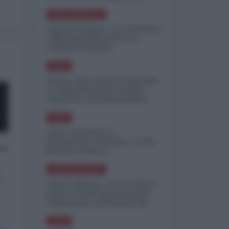
minimizzare le perdite
NORD-AMERICA
"Scorte al limite": il retroscena
CNN sulla difesa USA nel
conflitto iraniano
ASIA
Yemen, blocco Bab el-Mandab:
Le superpetroliere saudite
costrette a circumnavigare
l'Africa
ASIA
l'Iran era pronto a
bombardare l'Ucraina, cos'ha
 a
fermato l'attacco
NORD-AMERICA
o
Guerra all'Iran, scorte USA al
limite: il Pentagono investe
miliardi per ricostituire gli
arsenali
ASIA