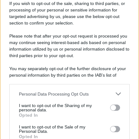
If you wish to opt-out of the sale, sharing to third parties, or
processing of your personal or sensitive information for
#
ECONOMIA
E
DINTORNI
targeted advertising by us, please use the below opt-out
section to confirm your selection.
di Giuseppe Masala
Please note that after your opt-out request is processed you
may continue seeing interest-based ads based on personal
information utilized by us or personal information disclosed to
third parties prior to your opt-out.
You may separately opt-out of the further disclosure of your
Gli Stati Uniti stanno perdendo “la Guerra
personal information by third parties on the IAB’s list of
Mondiale a pezzi”?
downstream participants.
25 Giugno 2026 10:00
Personal Data Processing Opt Outs
This information may also be disclosed by us to third parties
on the IAB’s List of Downstream Participants that may further
I want to opt-out of the Sharing of my
disclose it to other third parties.
personal data.
Opted In
#
EXODUS
Please note that this website/app uses one or more Google
services and may gather and store information including but
I want to opt-out of the Sale of my
Personal Data.
not limited to your visit or usage behaviour. You may click to
Opted In
di Michelangelo Severgnini
grant or deny consent to Google and its third-party tags to