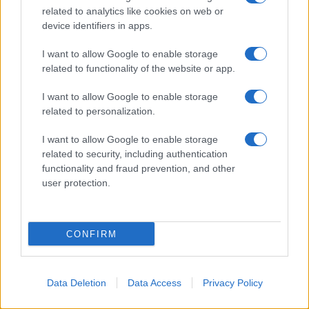
Berlino salva la privacy delle chat online –
related to analytics like cookies on web or
ma il rischio censura resta all’orizzonte
device identifiers in apps.
17 Ottobre 2025 13:00
I want to allow Google to enable storage
related to functionality of the website or app.
I want to allow Google to enable storage
#
UNA
FINESTRA
APERTA
related to personalization.
I want to allow Google to enable storage
Una finestra aperta
related to security, including authentication
functionality and fraud prevention, and other
user protection.
La governance cinese vista dai
CONFIRM
rappresentanti italiani e la visione dello
sviluppo comune sino-italiano
06 Agosto 2026 08:00
Data Deletion
Data Access
Privacy Policy