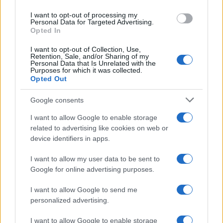
use your data for below specified purposes in below Google
I want to opt-out of processing my
consent section.
Personal Data for Targeted Advertising.
Opted In
I want to opt-out of Collection, Use,
La Trilogia del Rimosso di Michelangelo
Retention, Sale, and/or Sharing of my
Severgnini, prodotta da l'AntiDiplomatico,
Personal Data that Is Unrelated with the
Purposes for which it was collected.
interamente in chiaro
Opted Out
24 Luglio 2026 15:49
Google consents
I want to allow Google to enable storage
related to advertising like cookies on web or
#
GENERAZIONE
ANTIDIPLOMATICA
device identifiers in apps.
I want to allow my user data to be sent to
Google for online advertising purposes.
I want to allow Google to send me
personalized advertising.
I want to allow Google to enable storage