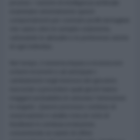
preziosi. I sistemi di intelligenza artificiale
esaminano attentamente questi
comportamenti per costruire profili dettagliati
che vanno oltre le semplici statistiche,
catturando le abitudini e le preferenze uniche
di ogni individuo.
Nel tempo, il sistema impara a riconoscere
schemi ricorrenti e ad anticipare i
cambiamenti negli interessi dei giocatori,
riuscendo a prevedere quali giochi hanno
maggiori probabilità di catturare l'attenzione
in seguito. Questo processo continuo di
osservazione e analisi crea un ciclo di
feedback in continua evoluzione,
consentendo ai casinò di offrire