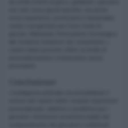
da sottili schemi di gioco, guidando i giocatori
non solo verso giochi specifici, ma anche
verso esperienze, promozioni e funzionalità
curate e progettate per il loro modo di
giocare. Allineando l'innovazione tecnologica
alle moderne tendenze dei consumatori, i
casinò online possono offrire un livello di
personalizzazione e immersione senza
precedenti.
Conclusione
L'intelligenza artificiale sta rimodellando il
settore dei casinò online creando esperienze
personalizzate, adattive e predittive per i
giocatori. Attraverso un'attenta analisi del
comportamento dei giocatori e sofisticati