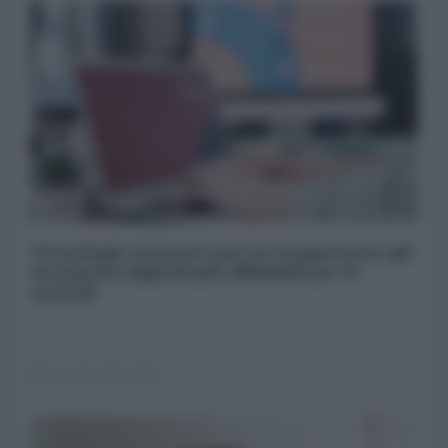
Tecnologie avanzate per la trasparenza: gli
strumenti digitali più affidabili per le
aziende
31 Luglio 2026 10:00