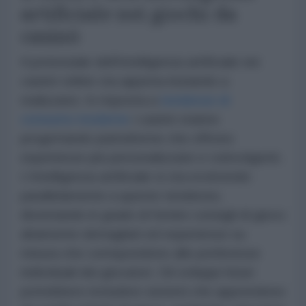
artificiale nei giochi da
casinò
Il potenziale dell'intelligenza artificiale nei
casinò online sta appena iniziando a
realizzarsi. In risposta a
tendenze di
consumo moderne
i casinò stanno
progettando piattaforme che offrono
esperienze più personalizzate e coinvolgenti.
L'intelligenza artificiale si sta evolvendo
parallelamente a queste tendenze,
diventando in grado di fornire consigli di gioco
altamente dettagliati ed esperienze su
misura che corrispondono alle preferenze
individuali dei giocatori. Gli sviluppi futuri
potrebbero includere sistemi che apprendono