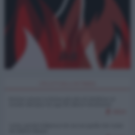
I PIÙ LETTI DELLA SETTIMANA
Restare umani: la forma più alta di ribellione al
mondo distopico di oggi (di Alberto Bradanini)
20519
Ceuta: perché il Marocco fa con noi quello che vuole
(di Alberto Negri)