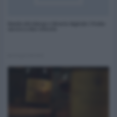
Banda ultralarga e divario digitale: l’Italia
ancora a due velocità
24 Giugno 2026 08:00