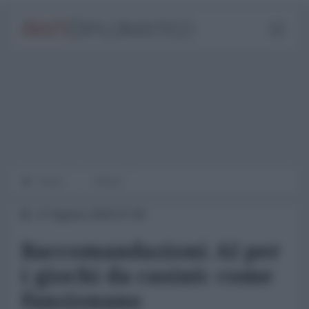
Home
Techne
27 Agosto 2025 07:00
Raccomandazioni AI per
i giochi da casinò: come
funzionano