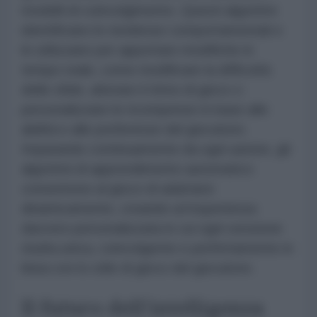
modelli di coinvolgimento. Questi algoritmi
identificano le tendenze comportamentali e
le utilizzano per apportare modifiche in
tempo reale, come modificare la difficoltà
delle sfide, alterare il ritmo di gioco o
personalizzare le ricompense in base alle
abilità e alle preferenze del giocatore.
Imparando continuamente da ogni azione, gli
algoritmi di apprendimento automatico
consentono al gioco di adattarsi
dinamicamente, creando un'esperienza
davvero personalizzata in cui ogni sessione
risulta unica, coinvolgente e perfettamente in
linea con lo stile di gioco del giocatore.
Il futuro dell'intelligenza