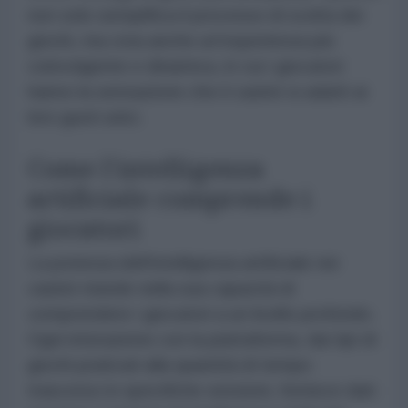
non solo semplifica il processo di scelta dei
giochi, ma crea anche un'esperienza più
coinvolgente e dinamica, in cui i giocatori
hanno la sensazione che il casinò si adatti ai
loro gusti unici.
Come l'intelligenza
artificiale comprende i
giocatori
La potenza dell'intelligenza artificiale nei
casinò risiede nella sua capacità di
comprendere i giocatori a un livello profondo.
Ogni interazione con la piattaforma, dai tipi di
giochi praticati alla quantità di tempo
trascorso in specifiche sessioni, fornisce dati