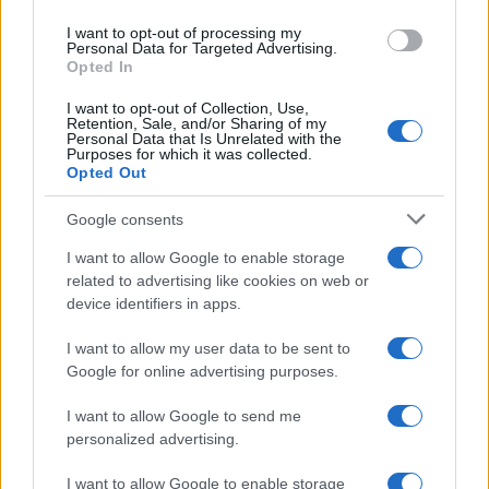
"Una guerra illegale": Trump minimizza le perdite in
use your data for below specified purposes in below Google
Iran, ma i dati lo smentiscono
I want to opt-out of processing my
consent section.
Personal Data for Targeted Advertising.
Opted In
EUROPA
Petro accusa Netanyahu di essere responsabile
I want to opt-out of Collection, Use,
"dell'invasione civile di Ceuta da parte dei
Retention, Sale, and/or Sharing of my
marocchini"
Personal Data that Is Unrelated with the
Purposes for which it was collected.
Opted Out
Google consents
I want to allow Google to enable storage
related to advertising like cookies on web or
device identifiers in apps.
I want to allow my user data to be sent to
Google for online advertising purposes.
I want to allow Google to send me
personalized advertising.
I want to allow Google to enable storage