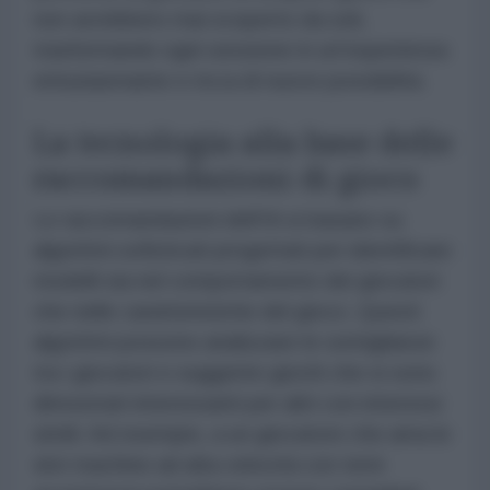
non avrebbero mai scoperto da soli,
trasformando ogni sessione in un'esperienza
entusiasmante e ricca di nuove possibilità.
La tecnologia alla base delle
raccomandazioni di gioco
Le raccomandazioni dell'IA si basano su
algoritmi sofisticati progettati per identificare
modelli sia nel comportamento dei giocatori
che nelle caratteristiche del gioco. Questi
algoritmi possono analizzare le somiglianze
tra i giocatori e suggerire giochi che si sono
dimostrati interessanti per altri con interessi
simili. Ad esempio, a un giocatore che ama le
slot machine ad alta velocità con temi