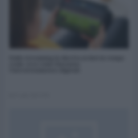
Dallo streaming in diretta ai dati in tempo
reale: ecco come funziona
l’intrattenimento digitale
20 Luglio 2026 19:00