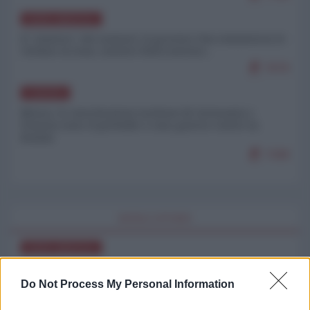
NORD-AMERICA
Il "mistero" dei numeri: il governo Usa minimizza le
vittime in Iran, mentre fonti interne...
7679
EUROPA
Mosca: le esercitazioni nucleari di Germania e
Francia sono il preludio a una guerra contro la
Russia
7349
WORLD AFFAIRS
NORD-AMERICA
Iran-USA, scoppia il caso dei dati manipolati: il
nuovo metodo del Pentagono per minimizzare le
Do Not Process My Personal Information
perdite