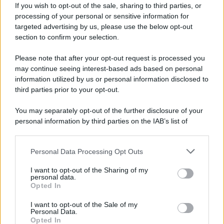
If you wish to opt-out of the sale, sharing to third parties, or
di Michelangelo Severgnini
processing of your personal or sensitive information for
targeted advertising by us, please use the below opt-out
section to confirm your selection.
Please note that after your opt-out request is processed you
La Trilogia del Rimosso di Michelangelo
may continue seeing interest-based ads based on personal
Severgnini, prodotta da l'AntiDiplomatico,
information utilized by us or personal information disclosed to
interamente in chiaro
third parties prior to your opt-out.
24 Luglio 2026 15:49
You may separately opt-out of the further disclosure of your
personal information by third parties on the IAB’s list of
downstream participants.
#
GENERAZIONE
ANTIDIPLOMATICA
Personal Data Processing Opt Outs
This information may also be disclosed by us to third parties
on the IAB’s List of Downstream Participants that may further
I want to opt-out of the Sharing of my
disclose it to other third parties.
personal data.
Opted In
Please note that this website/app uses one or more Google
services and may gather and store information including but
I want to opt-out of the Sale of my
Personal Data.
not limited to your visit or usage behaviour. You may click to
Opted In
grant or deny consent to Google and its third-party tags to