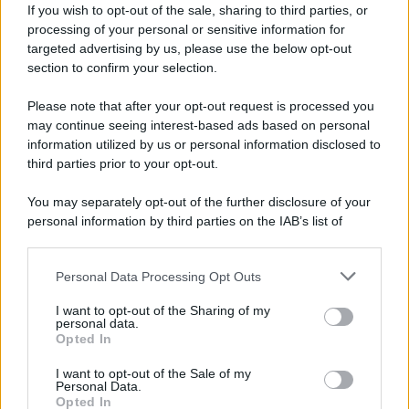
If you wish to opt-out of the sale, sharing to third parties, or
processing of your personal or sensitive information for
targeted advertising by us, please use the below opt-out
section to confirm your selection.
La governance cinese vista dai
rappresentanti italiani e la visione dello
Please note that after your opt-out request is processed you
sviluppo comune sino-italiano
may continue seeing interest-based ads based on personal
06 Agosto 2026 08:00
information utilized by us or personal information disclosed to
third parties prior to your opt-out.
You may separately opt-out of the further disclosure of your
personal information by third parties on the IAB’s list of
#
SCELTI
DAL
PEOPLE'S
DAILY
downstream participants.
Personal Data Processing Opt Outs
This information may also be disclosed by us to third parties
on the IAB’s List of Downstream Participants that may further
I want to opt-out of the Sharing of my
disclose it to other third parties.
personal data.
Opted In
Please note that this website/app uses one or more Google
services and may gather and store information including but
I want to opt-out of the Sale of my
Personal Data.
not limited to your visit or usage behaviour. You may click to
Registro di ispezione di un drone
Opted In
grant or deny consent to Google and its third-party tags to