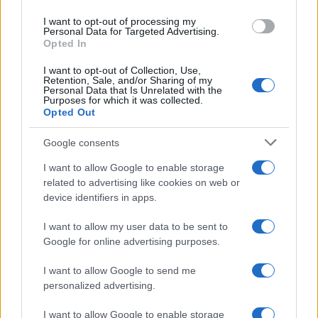
use your data for below specified purposes in below Google
I want to opt-out of processing my
consent section.
Personal Data for Targeted Advertising.
Gli Stati Uniti stanno perdendo “la Guerra
Opted In
Mondiale a pezzi”?
I want to opt-out of Collection, Use,
25 Giugno 2026 10:00
Retention, Sale, and/or Sharing of my
Personal Data that Is Unrelated with the
Purposes for which it was collected.
Opted Out
#
EXODUS
Google consents
I want to allow Google to enable storage
di Michelangelo Severgnini
related to advertising like cookies on web or
device identifiers in apps.
I want to allow my user data to be sent to
Google for online advertising purposes.
La Trilogia del Rimosso di Michelangelo
I want to allow Google to send me
Severgnini, prodotta da l'AntiDiplomatico,
interamente in chiaro
personalized advertising.
24 Luglio 2026 15:49
I want to allow Google to enable storage