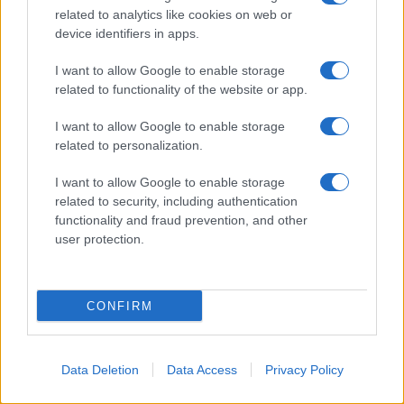
related to analytics like cookies on web or
device identifiers in apps.
#
GENERAZIONE
ANTIDIPLOMATICA
I want to allow Google to enable storage
related to functionality of the website or app.
I want to allow Google to enable storage
related to personalization.
I want to allow Google to enable storage
related to security, including authentication
functionality and fraud prevention, and other
user protection.
Berlino salva la privacy delle chat online –
ma il rischio censura resta all’orizzonte
17 Ottobre 2025 13:00
CONFIRM
#
UNA
FINESTRA
APERTA
Data Deletion
Data Access
Privacy Policy