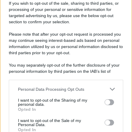
If you wish to opt-out of the sale, sharing to third parties, or
processing of your personal or sensitive information for
targeted advertising by us, please use the below opt-out
section to confirm your selection.
Please note that after your opt-out request is processed you
may continue seeing interest-based ads based on personal
information utilized by us or personal information disclosed to
third parties prior to your opt-out.
You may separately opt-out of the further disclosure of your
personal information by third parties on the IAB’s list of
downstream participants.
Personal Data Processing Opt Outs
This information may also be disclosed by us to third parties
on the IAB’s List of Downstream Participants that may further
I want to opt-out of the Sharing of my
disclose it to other third parties.
personal data.
Opted In
Please note that this website/app uses one or more Google
services and may gather and store information including but
I want to opt-out of the Sale of my
Personal Data.
not limited to your visit or usage behaviour. You may click to
Opted In
grant or deny consent to Google and its third-party tags to