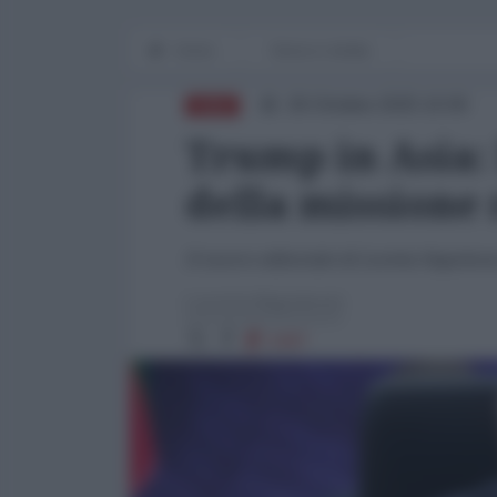
Home
Storia in diretta
26 Ottobre 2025 10:00
ASIA
Trump in Asia: 
della missione
Il nuovo editoriale di Loretta Napoleon
Loretta Napoleoni
5497