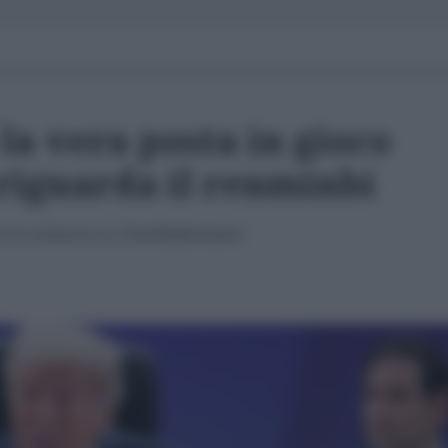
la vera posta in gioco
 riguarda il renminbi
i in esclusiva su l'AntiDiplomatico