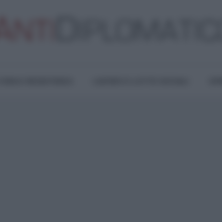
TURA E RESISTENZA
LAVORO E LOTTE SOCIALI
OPI