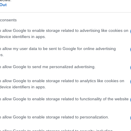
Out
Parallelamente, la quota di commercio estero cinese
l 30%, contro il 10% di dieci anni fa.
consents
bile: è la fotografia di un nuovo equilibrio
o allow Google to enable storage related to advertising like cookies on
evice identifiers in apps.
 transazioni transfrontaliere della Cina è
e più di 35 paesi hanno accordi di swap con Pechino
o allow my user data to be sent to Google for online advertising
 bilaterali. Il valore complessivo dei prestiti esteri,
s.
n renminbi ha superato i 3.400 miliardi di
to allow Google to send me personalized advertising.
), quadruplicando in cinque anni.
o allow Google to enable storage related to analytics like cookies on
 slogan, ma infrastrutture: la rete di banche di
evice identifiers in apps.
mai copre 33 giurisdizioni, mentre il sistema CIPS
o allow Google to enable storage related to functionality of the website
 System) — l’alternativa cinese allo SWIFT — ha
ardi di yuan di transazioni, con un aumento del 43%
o allow Google to enable storage related to personalization.
Pechino sta costruendo il suo sistema circolatorio
americano.
o allow Google to enable storage related to security, including