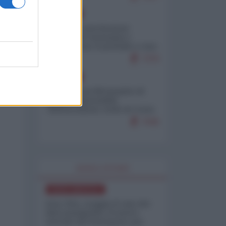
EUROPA
Mosca: le esercitazioni
nucleari di Germania e
Francia sono il preludio a una
guerra contro la Russia
7370
EUROPA
Petro accusa Netanyahu di
essere responsabile
"dell'invasione civile di Ceuta
da parte dei marocchini"
7045
WORLD AFFAIRS
NORD-AMERICA
Iran-USA, scoppia il caso dei
dati manipolati: il nuovo
metodo del Pentagono per