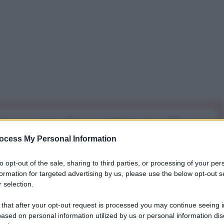
iti per sempre. Il tuo contributo fa la differenza:
mazione. L'ANTIDIPLOMATICO SEI ANCHE TU!
ocess My Personal Information
to opt-out of the sale, sharing to third parties, or processing of your per
a 5€
Dona 15€
Scegli importo
formation for targeted advertising by us, please use the below opt-out s
 selection.
 that after your opt-out request is processed you may continue seeing i
ased on personal information utilized by us or personal information dis