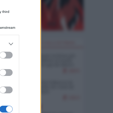
 third
Downstream
er and store
I PIÙ LETTI DELLA SETTIMANA
to grant or
ed purposes
Restare umani: la forma più
alta di ribellione al mondo
distopico di oggi (di Alberto
Bradanini)
20875
Ceuta: perché il Marocco fa
con noi quello che vuole (di
Alberto Negri)
12513
EUROPA