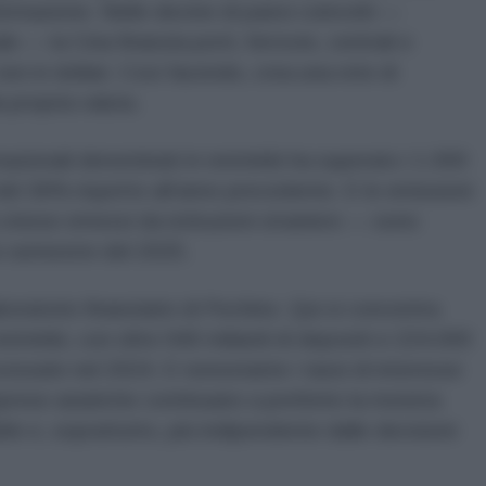
formazione. Nelle decine di paesi coinvolti —
ale — la Cina finanzia porti, ferrovie, centrali e
 non in dollari. Così facendo, crea una rete di
 propria valuta.
rnazionali denominati in renminbi ha superato i 1.000
del 36% rispetto all’anno precedente. E le emissioni
a cinese emessi da istituzioni straniere — sono
o semestre del 2025.
ratorio finanziario di Pechino. Qui si concentra
enminbi, con oltre 940 miliardi di depositi e 224.000
ocessate nel 2024. E nonostante i tassi di interesse
imprese asiatiche continuano a preferire la moneta
bile e, soprattutto, più indipendente dalle decisioni