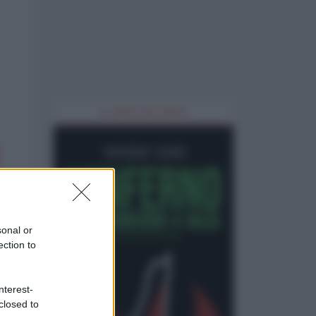
IL LIBRO DEL MESE
sonal or
ection to
nterest-
closed to