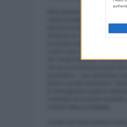
authenti
Molti pensano che il detonatore 
chiami Donald Trump, che con il r
lanciata nel suo secondo mandato
di fiducia nei confronti del dollar
ha vissuto il peggior crollo degli
contro l’euro ma anche contro il r
dei “reciprocal tariffs” ha reso pi
che la crescente percezione che g
geopolitica — per sanzionare, pun
paesi a cercare alternative. Piutto
le conseguenze negative della pe
strumento di un potere instabile,
moneta della prevedibilità.
La Belt and Road Initiative, il più