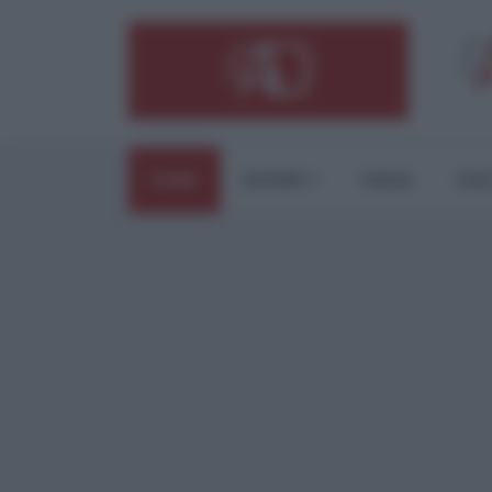
HOME
ESTERI
ITALIA
CUL