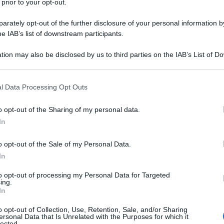
plomatico
 prior to your opt-out.
rately opt-out of the further disclosure of your personal information by
he IAB’s list of downstream participants.
 non possiamo non fare una riflessione sul ruolo della
tion may also be disclosed by us to third parties on the IAB’s List of 
nte e nel mondo.
 that may further disclose it to other third parties.
 della cronaca economica, si sta consumando una
 that this website/app uses one or more Google services and may gath
l Data Processing Opt Outs
including but not limited to your visit or usage behaviour. You may click 
 l’ordine mondiale: la rapida ascesa del renminbi, la
 to Google and its third-party tags to use your data for below specifi
o opt-out of the Sharing of my personal data.
nazionale. Non è un processo improvviso, ma il
ogle consent section.
In
riodo che Pechino ha costruito con pazienza e
ombra dell’egemonia monetaria americana.
o opt-out of the Sale of my Personal Data.
In
uoi frutti. Mentre il dollaro affronta la crisi più
to opt-out of processing my Personal Data for Targeted
 Cina si muove per trasformare la sua moneta in uno
ing.
In
io globale. Secondo i dati della People’s Bank of
 la seconda valuta più utilizzata nel commercio
o opt-out of Collection, Use, Retention, Sale, and/or Sharing
ersonal Data that Is Unrelated with the Purposes for which it
 7,6% dei pagamenti globali di trade finance. Solo
lected.