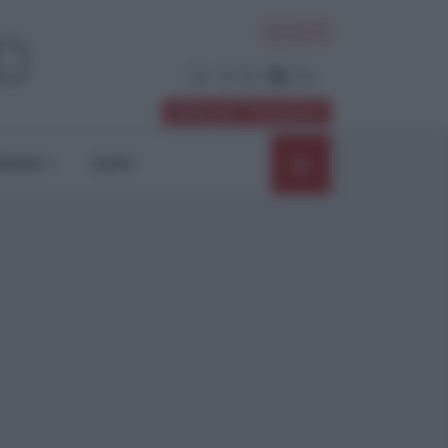
ACCEDI
Abbonati / Sostienici
NIONI
SHOP