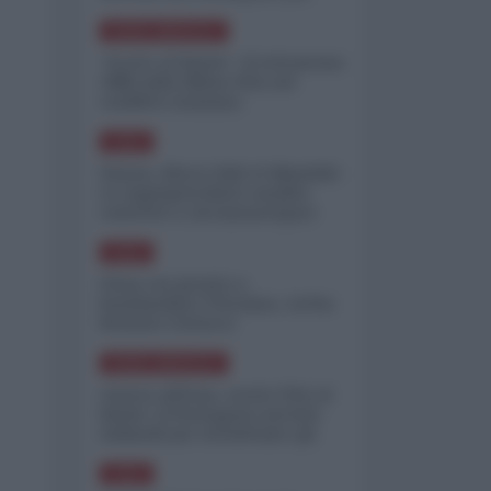
minimizzare le perdite
NORD-AMERICA
"Scorte al limite": il retroscena
CNN sulla difesa USA nel
conflitto iraniano
ASIA
Yemen, blocco Bab el-Mandab:
Le superpetroliere saudite
costrette a circumnavigare
l'Africa
ASIA
l'Iran era pronto a
bombardare l'Ucraina, cos'ha
fermato l'attacco
NORD-AMERICA
Guerra all'Iran, scorte USA al
limite: il Pentagono investe
miliardi per ricostituire gli
arsenali
ASIA