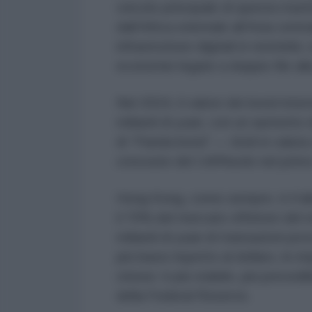
veicolo principale di questa tras
dall’Africa orientale all’Asia centr
infrastrutture digitali in renminbi,
economie legate a doppio filo alla
Nel 2024, il valore dei bond inte
miliardi di yuan, con un aumento 
di “Panda bond” — titoli in valut
cresciute del 140%solo nel prim
Hong Kong, come sempre, è il labo
il 70% del mercato offshore del r
miliardi di yuan di transazioni pr
più bassi rispetto al dollaro, le 
cinese: è più stabile, più prevedi
della Federal Reserve.