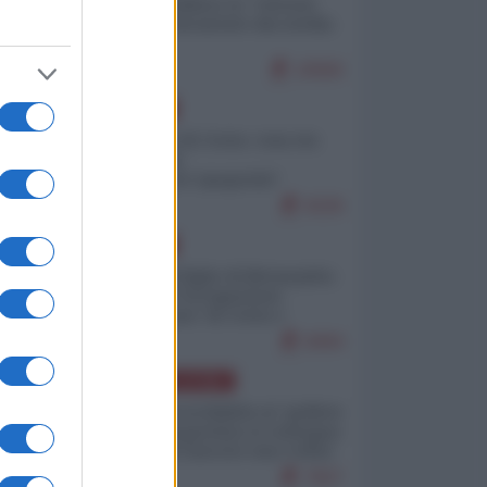
Quali sarebbero le “vittorie
ucraine” decantate dai media
italici?
10560
EUROPA
Invasione di Ceuta: cosa sta
accadendo
nell'enclave spagnola?
9226
EUROPA
Quando il figlio di Netanyahu
incitava "l'occupazione
musulmana" di Ceuta e
Melilla
8494
AMERICA LATINA
Dalla Convertibilità al "grillete
fiscal": l'Argentina si consegna
ai mercati (ancora una volta)
7827