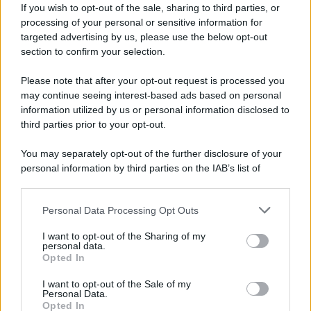
If you wish to opt-out of the sale, sharing to third parties, or
di Alessandro Bartoloni
processing of your personal or sensitive information for
targeted advertising by us, please use the below opt-out
section to confirm your selection.
Please note that after your opt-out request is processed you
Come finirebbe una guerra tra UE e
may continue seeing interest-based ads based on personal
Russia? Tre scenari per il 2030 (e le
information utilized by us or personal information disclosed to
alternative alla linea dura)
third parties prior to your opt-out.
20 Luglio 2026 10:00
You may separately opt-out of the further disclosure of your
personal information by third parties on the IAB’s list of
downstream participants.
#
EDITORIALI
Personal Data Processing Opt Outs
This information may also be disclosed by us to third parties
on the IAB’s List of Downstream Participants that may further
I want to opt-out of the Sharing of my
disclose it to other third parties.
personal data.
Opted In
Please note that this website/app uses one or more Google
services and may gather and store information including but
I want to opt-out of the Sale of my
Personal Data.
not limited to your visit or usage behaviour. You may click to
Opted In
grant or deny consent to Google and its third-party tags to