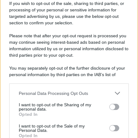
If you wish to opt-out of the sale, sharing to third parties, or
EUROPA
processing of your personal or sensitive information for
targeted advertising by us, please use the below opt-out
section to confirm your selection.
Please note that after your opt-out request is processed you
may continue seeing interest-based ads based on personal
information utilized by us or personal information disclosed to
third parties prior to your opt-out.
You may separately opt-out of the further disclosure of your
personal information by third parties on the IAB’s list of
downstream participants.
Personal Data Processing Opt Outs
This information may also be disclosed by us to third parties
on the IAB’s List of Downstream Participants that may further
I want to opt-out of the Sharing of my
disclose it to other third parties.
personal data.
Opted In
Please note that this website/app uses one or more Google
services and may gather and store information including but
I want to opt-out of the Sale of my
Recovery Fund? Qualche giorno di
Personal Data.
not limited to your visit or usage behaviour. You may click to
Opted In
propaganda in attesa del verdetto
grant or deny consent to Google and its third-party tags to