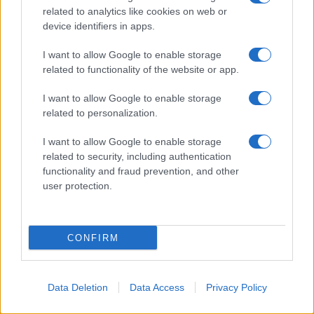
related to analytics like cookies on web or
device identifiers in apps.
I want to allow Google to enable storage
related to functionality of the website or app.
I want to allow Google to enable storage
related to personalization.
I want to allow Google to enable storage
related to security, including authentication
functionality and fraud prevention, and other
user protection.
CONFIRM
Data Deletion
Data Access
Privacy Policy