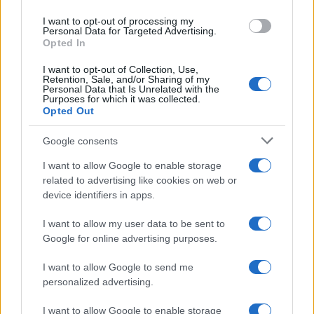
use your data for below specified purposes in below Google
I want to opt-out of processing my
consent section.
Personal Data for Targeted Advertising.
Opted In
I want to opt-out of Collection, Use,
Retention, Sale, and/or Sharing of my
Personal Data that Is Unrelated with the
Purposes for which it was collected.
Opted Out
Google consents
I want to allow Google to enable storage
related to advertising like cookies on web or
device identifiers in apps.
I want to allow my user data to be sent to
Google for online advertising purposes.
I want to allow Google to send me
personalized advertising.
IL LIBRO DEL MESE
I want to allow Google to enable storage