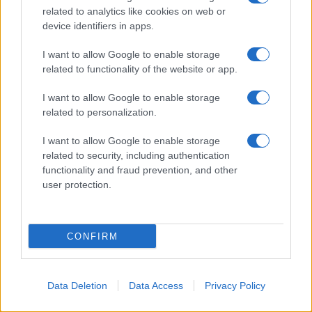
related to analytics like cookies on web or
device identifiers in apps.
I want to allow Google to enable storage
related to functionality of the website or app.
I want to allow Google to enable storage
#
GEOGRAFIE
DEL
POTERE
related to personalization.
I want to allow Google to enable storage
di Fabio Massimo Paernti
related to security, including authentication
functionality and fraud prevention, and other
user protection.
CONFIRM
"Mentre noi giochiamo con i chatbot, la Cina
si è presa il futuro dell'IA" (VIDEO)
24 Giugno 2026 08:00
Data Deletion
Data Access
Privacy Policy