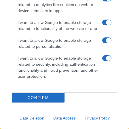
related to analytics like cookies on web or
di Fabio Massimo Paernti
device identifiers in apps.
I want to allow Google to enable storage
related to functionality of the website or app.
I want to allow Google to enable storage
"Mentre noi giochiamo con i chatbot, la Cina
related to personalization.
si è presa il futuro dell'IA" (VIDEO)
24 Giugno 2026 08:00
I want to allow Google to enable storage
related to security, including authentication
functionality and fraud prevention, and other
user protection.
#
RETHINK.POWER
CONFIRM
di Alessandro Bartoloni
Data Deletion
Data Access
Privacy Policy