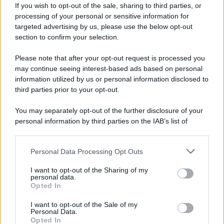
If you wish to opt-out of the sale, sharing to third parties, or
processing of your personal or sensitive information for
targeted advertising by us, please use the below opt-out
section to confirm your selection.
Please note that after your opt-out request is processed you
may continue seeing interest-based ads based on personal
information utilized by us or personal information disclosed to
third parties prior to your opt-out.
You may separately opt-out of the further disclosure of your
personal information by third parties on the IAB’s list of
downstream participants.
Personal Data Processing Opt Outs
This information may also be disclosed by us to third parties
on the IAB’s List of Downstream Participants that may further
I want to opt-out of the Sharing of my
disclose it to other third parties.
personal data.
Opted In
Please note that this website/app uses one or more Google
services and may gather and store information including but
I want to opt-out of the Sale of my
Personal Data.
not limited to your visit or usage behaviour. You may click to
Opted In
grant or deny consent to Google and its third-party tags to