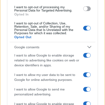
#
GEOGRAFIE
DEL
POTERE
use your data for below specified purposes in below Google
I want to opt-out of processing my
consent section.
Personal Data for Targeted Advertising.
Opted In
di Fabio Massimo Paernti
I want to opt-out of Collection, Use,
Retention, Sale, and/or Sharing of my
Personal Data that Is Unrelated with the
Purposes for which it was collected.
Opted Out
"Mentre noi giochiamo con i chatbot, la
Google consents
Cina si è presa il futuro dell'IA" (VIDEO)
I want to allow Google to enable storage
24 Giugno 2026 08:00
related to advertising like cookies on web or
device identifiers in apps.
I want to allow my user data to be sent to
#
RETHINK.POWER
Google for online advertising purposes.
I want to allow Google to send me
di Alessandro Bartoloni
personalized advertising.
I want to allow Google to enable storage