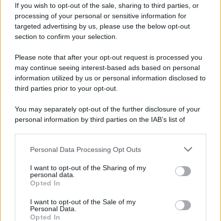
#
EDITORIALI
If you wish to opt-out of the sale, sharing to third parties, or
processing of your personal or sensitive information for
targeted advertising by us, please use the below opt-out
section to confirm your selection.
Please note that after your opt-out request is processed you
may continue seeing interest-based ads based on personal
information utilized by us or personal information disclosed to
third parties prior to your opt-out.
Cina, Russia e Iran, io ve l’avevo detto (di
You may separately opt-out of the further disclosure of your
Vito Petrocelli)
personal information by third parties on the IAB’s list of
07 Agosto 2026 18:00
downstream participants.
Personal Data Processing Opt Outs
This information may also be disclosed by us to third parties
on the IAB’s List of Downstream Participants that may further
I want to opt-out of the Sharing of my
#
STORIA
IN
DIRETTA
disclose it to other third parties.
personal data.
Opted In
Please note that this website/app uses one or more Google
services and may gather and store information including but
di Loretta Napoleoni
I want to opt-out of the Sale of my
Personal Data.
not limited to your visit or usage behaviour. You may click to
Opted In
grant or deny consent to Google and its third-party tags to