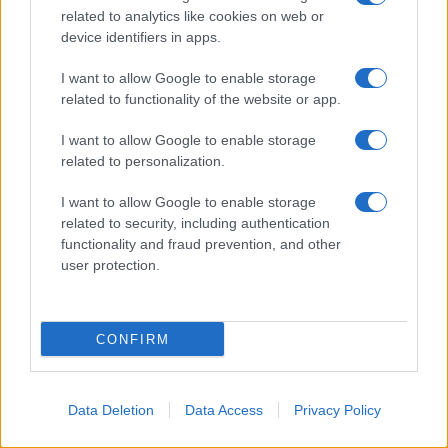
related to analytics like cookies on web or
01 Agosto 2026 19:07
device identifiers in apps.
I want to allow Google to enable storage
related to functionality of the website or app.
#
ECONOMIA
E
DINTORNI
I want to allow Google to enable storage
related to personalization.
di Giuseppe Masala
I want to allow Google to enable storage
related to security, including authentication
functionality and fraud prevention, and other
user protection.
Gli Stati Uniti stanno perdendo “la Guerra
Mondiale a pezzi”?
CONFIRM
25 Giugno 2026 10:00
Data Deletion
Data Access
Privacy Policy
#
EXODUS