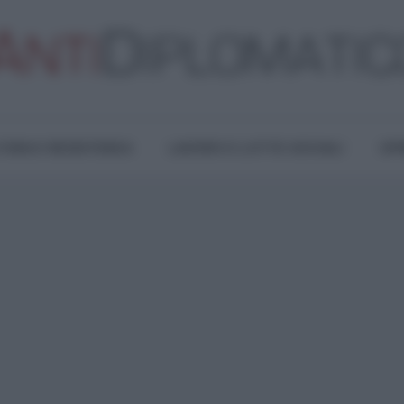
TURA E RESISTENZA
LAVORO E LOTTE SOCIALI
OPI