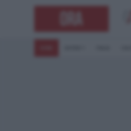
HOME
ESTERI
ITALIA
CUL