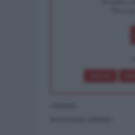
Rivendica un
Partecip
op
Dona 1€
Don
Commenti
ancora nessun commento