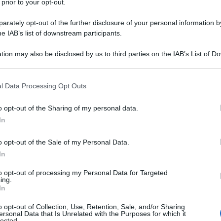
 prior to your opt-out.
cia, Gran Bretagna, Danimarca, Grecia e Slovenia.
rately opt-out of the further disclosure of your personal information by
e membri permanenti del Consiglio di Sicurezza che
he IAB’s list of downstream participants.
tere di veto ma non l’hanno fatto, visto che nella
tion may also be disclosed by us to third parties on the IAB’s List of 
olloqui a Washington sia con Macron che con Starmer.
 that may further disclose it to other third parties.
 a favore.
 that this website/app uses one or more Google services and may gath
l Data Processing Opt Outs
including but not limited to your visit or usage behaviour. You may click 
ida fine della guerra in Ucraina, ma non menziona
 to Google and its third-party tags to use your data for below specifi
o opt-out of the Sharing of my personal data.
ogle consent section.
In
le delle Nazioni Unite aveva in precedenza respinto
o opt-out of the Sale of my Personal Data.
tati Uniti, che è stata poi approvata ma dopo essere
In
La risoluzione affermava che il conflitto è il
to opt-out of processing my Personal Data for Targeted
ga scala dell’Ucraina da parte della Federazione
ing.
In
o opt-out of Collection, Use, Retention, Sale, and/or Sharing
ersonal Data that Is Unrelated with the Purposes for which it
amente presentato la risoluzione chiamata “Path to
lected.