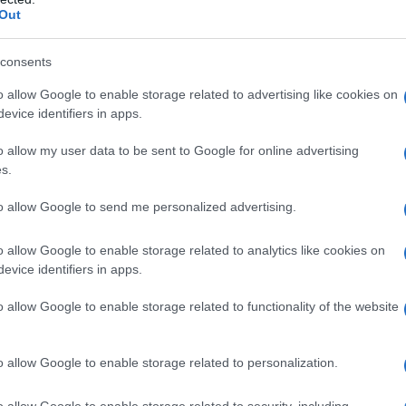
Out
 un documento che puntava a stabilire un percorso
itando di attribuire responsabilità dirette, ma la
consents
pea, ha proposto due emendamenti consistenti: il
i una “pace giusta, duratura e complessiva tra
o allow Google to enable storage related to advertising like cookies on
evice identifiers in apps.
ea con la Carta dell’ONU e i principi di sovranità,
le degli Stati”, mentre il secondo riaffermava
o allow my user data to be sent to Google for online advertising
enza, unità e integrità territoriale dell’Ucraina
s.
nazionalmente riconosciuti, ivi comprese le acque
to allow Google to send me personalized advertising.
o allow Google to enable storage related to analytics like cookies on
 favore degli emendamenti europei con risultati
evice identifiers in apps.
 a favore, 16 contrari e 67 astensioni per il primo
o allow Google to enable storage related to functionality of the website
18 contrari e 81 astensioni per il secondo.
o allow Google to enable storage related to personalization.
 USA, emendato, è stato approvato con 93 voti a
, tra questi Russia, Corea del Nord, Bielorussia e
o allow Google to enable storage related to security, including