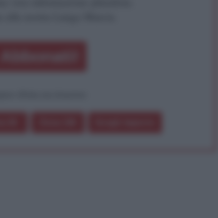
a vera informazione pluralista.
a alla nostra Lunga Marcia.
Abbonati!
pure effettua una donazione
a 5€
Dona 15€
Scegli importo