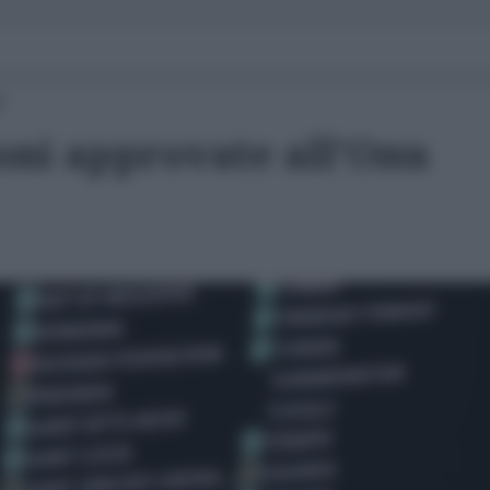
0
oni approvate all'Onu