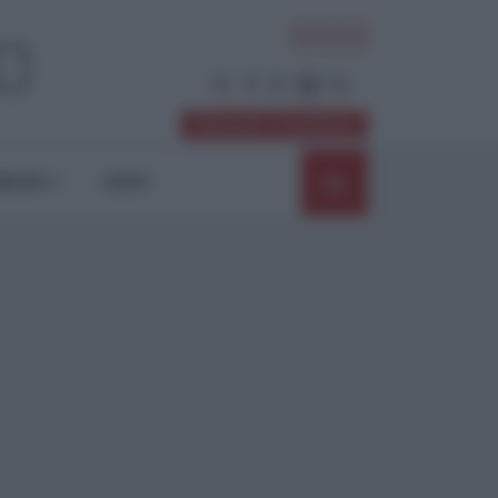
ACCEDI
Abbonati / Sostienici
NIONI
SHOP