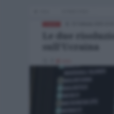
Home
IN PRIMO PIANO
25 Febbraio 2025 10:0
EUROPA
Le due risoluzi
sull'Ucraina
4703