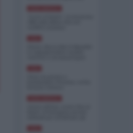
minimizzare le perdite
NORD-AMERICA
"Scorte al limite": il retroscena
CNN sulla difesa USA nel
conflitto iraniano
ASIA
Yemen, blocco Bab el-Mandab:
Le superpetroliere saudite
costrette a circumnavigare
l'Africa
ASIA
l'Iran era pronto a
bombardare l'Ucraina, cos'ha
fermato l'attacco
NORD-AMERICA
Guerra all'Iran, scorte USA al
limite: il Pentagono investe
miliardi per ricostituire gli
arsenali
ASIA