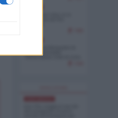
EUROPA
Cina, Russia e Iran, io ve
l’avevo detto (di Vito
Petrocelli)
7496
EUROPA
Petro accusa Netanyahu di
essere responsabile
"dell'invasione civile di Ceuta
da parte dei marocchini"
7168
WORLD AFFAIRS
NORD-AMERICA
Iran-USA, scoppia il caso dei
dati manipolati: il nuovo
metodo del Pentagono per