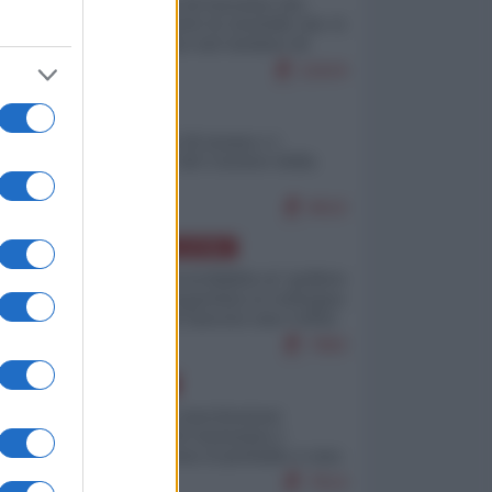
La mappa di Eurostat che
smonta tutte le storielle che vi
raccontano sul turismo di
massa
11624
ITALIA
Il turismo di massa e i
"risvegli" del Corriere della
sera
9610
AMERICA LATINA
Dalla Convertibilità al "grillete
fiscal": l'Argentina si consegna
ai mercati (ancora una volta)
7983
EUROPA
Mosca: le esercitazioni
nucleari di Germania e
Francia sono il preludio a una
guerra contro la Russia
7614