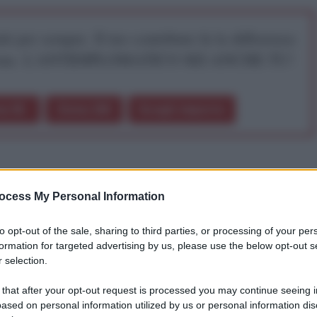
iti per sempre. Il tuo contributo fa la differenza:
mazione. L'ANTIDIPLOMATICO SEI ANCHE TU!
a 5€
Dona 15€
Scegli importo
piano
ocess My Personal Information
to opt-out of the sale, sharing to third parties, or processing of your per
u ha approvato con dieci voti a favore, nessun voto
formation for targeted advertising by us, please use the below opt-out s
isoluzione presentata dagli Usa sull’Ucraina, dopo
 selection.
lli di Mosca sia quelli degli europei) erano stati
 that after your opt-out request is processed you may continue seeing i
per il veto della Russia.
ased on personal information utilized by us or personal information dis