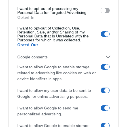
use your data for below specified purposes in below Google
I want to opt-out of processing my
consent section.
Personal Data for Targeted Advertising.
Opted In
[1]
Rudolf Hilferding, Vienna 1877- Parigi
I want to opt-out of Collection, Use,
Retention, Sale, and/or Sharing of my
1941.
Il capitale finanziario,
1910. Cap. XI-
Personal Data that Is Unrelated with the
Purposes for which it was collected.
XXII.
Opted Out
Google consents
I want to allow Google to enable storage
[2]
[2] John Atkinson Hobson, Derby 1858-
related to advertising like cookies on web or
device identifiers in apps.
Hampstead1940.
Imperialismus
, 1902.
I want to allow my user data to be sent to
Google for online advertising purposes.
ATTENZIONE!
I want to allow Google to send me
Abbiamo poco tempo per reagire alla dittatura degli
personalized advertising.
algoritmi.
La censura imposta a l'AntiDiplomatico lede un tuo
I want to allow Google to enable storage