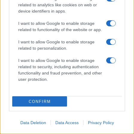
related to analytics like cookies on web or
device identifiers in apps.
I want to allow Google to enable storage
related to functionality of the website or app.
I want to allow Google to enable storage
related to personalization.
I want to allow Google to enable storage
related to security, including authentication
functionality and fraud prevention, and other
user protection.
CONFIRM
Data Deletion
Data Access
Privacy Policy