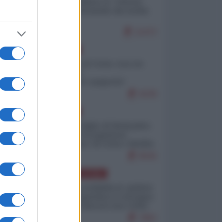
Quali sarebbero le “vittorie
ucraine” decantate dai media
italici?
11472
EUROPA
Invasione di Ceuta: cosa sta
accadendo
nell'enclave spagnola?
9239
EUROPA
Quando il figlio di Netanyahu
incitava "l'occupazione
o
musulmana" di Ceuta e Melilla
8540
AMERICA LATINA
Dalla Convertibilità al "grillete
fiscal": l'Argentina si consegna
ai mercati (ancora una volta)
7862