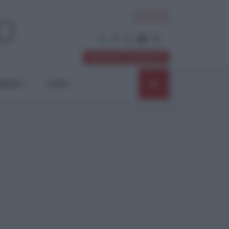
ACCEDI
Abbonati / Sostienici
NIONI
SHOP