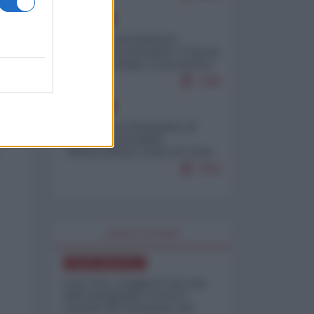
EUROPA
Mosca: le esercitazioni
nucleari di Germania e Francia
sono il preludio a una guerra
contro la Russia
7390
EUROPA
Petro accusa Netanyahu di
essere responsabile
"dell'invasione civile di Ceuta
da parte dei marocchini"
7062
WORLD AFFAIRS
NORD-AMERICA
Iran-USA, scoppia il caso dei
dati manipolati: il nuovo
metodo del Pentagono per