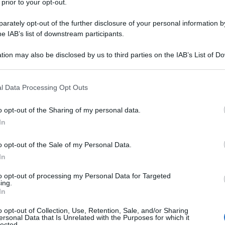
 prior to your opt-out.
leggenda del basket Shaquille O'Neal si
rately opt-out of the further disclosure of your personal information by
iera contro obbligo vaccinale
he IAB’s list of downstream participants.
dazione de l'AntiDiplomatico
04 Febbraio 2022 18:07
tion may also be disclosed by us to third parties on the IAB’s List of 
 that may further disclose it to other third parties.
 gennaio la nostra pagina Facebook subisce un immotivato blocco
o da "fact checker" appartenenti a testate giornalistiche a noi
 that this website/app uses one or more Google services and may gath
l Data Processing Opt Outs
rrenti. Aiutateci ad aggirare la loro censura. Iscrivetevi...
including but not limited to your visit or usage behaviour. You may click 
 to Google and its third-party tags to use your data for below specifi
o opt-out of the Sharing of my personal data.
ogle consent section.
zzera, cancellata la campagna a sostegno del
In
e 'booster' di vaccino
o opt-out of the Sale of my Personal Data.
dazione de l'AntiDiplomatico
04 Febbraio 2022 17:13
In
 gennaio la nostra pagina Facebook subisce un immotivato blocco
to opt-out of processing my Personal Data for Targeted
o da "fact checker" appartenenti a testate giornalistiche a noi
ing.
rrenti. Aiutateci ad aggirare la loro censura. Iscrivetevi...
In
o opt-out of Collection, Use, Retention, Sale, and/or Sharing
esima figuraccia dei "fact checker". Gli
ersonal Data that Is Unrelated with the Purposes for which it
lected.