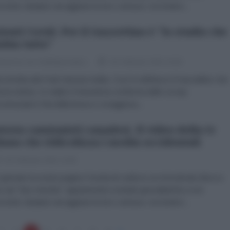
rrenti. Aiutateci ad aggirare la loro censura. Iscrivetevi...
ienti Covid. Per il Gazzettino è "lo studio che
bia tutto"
dazione de l'AntiDiplomatico
02 Febbraio 2022 15:00
o bomba dal Friuli Venezia Giulia. Così lo definisce il Gazzettino che
ta la notizia. In realtà è l'ennesima conferma dello scoop
censurato!) Rai della brava e coraggiosa...
testa camionisti canadesi. Il video della tv
iana che ridicolizza i media occidentali
02 Febbraio 2022 14:00
 gennaio la nostra pagina Facebook subisce un immotivato blocco
o da "fact checker" appartenenti a testate giornalistiche a noi
rrenti. Aiutateci ad aggirare la loro censura. Iscrivetevi...