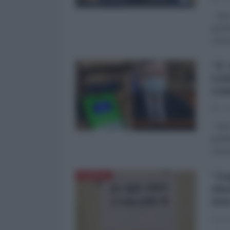
Dal 2
grott
conco
"E'
Let
con
08
Dal 2
grott
conco
"Ca
EUROPA
sho
non
Agata