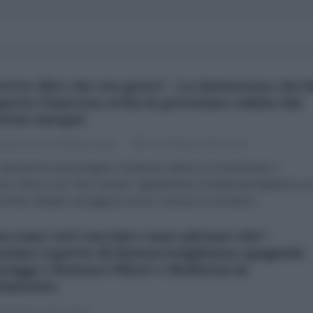
vevo dire che era grave". La dottoressa che 
perto Omicron svela la pressione subita dai
erni europei
dazione de l'AntiDiplomatico
09 Febbraio 2022 23:12
 gennaio la nostra pagina Facebook subisce un immotivato e
esco blocco da "fact checker" appartenenti a testate giornalistiche a 
rrenti. Aiutateci ad aggirare la loro censura e iscrivetevi...
n sono veri vaccini e non salvano vite".
simo esperto di farmacovigilanza spagnolo
trugge i farmaci Pfizer e Moderna in
lamento
 Febbraio 2022 16:19