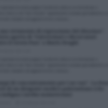
 gennaio la nostra pagina Facebook subisce un immotivato e
esco blocco da "fact checker" appartenenti a testate giornalistiche a 
rrenti. Aiutateci ad aggirare la loro censura...
 uno strumento di repressione del dissenso".
tera aperta di 'Universitari e Ricercatori
tro il Green Pass' a Mario Draghi
 Febbraio 2022 11:00
 gennaio la nostra pagina Facebook subisce un immotivato e
esco blocco da "fact checker" appartenenti a testate giornalistiche a 
rrenti. Aiutateci ad aggirare la loro censura...
mpi di concentramento per i no vax". La fra
ck di un dirigente medico palermitano (che
 indigna i media mainstream)
 Iacono
07 Febbraio 2022 22:00