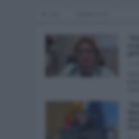
Home
Emergenza Covid
"Do
sco
gov
La Re
Dal 2
grott
conco
"No
Mas
dis
Par
08