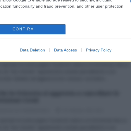
cation functionality and fraud prevention, and other user protection.
 gennaio la nostra pagina Facebook subisce un immotivato blocco
o da "fact checker" appartenenti a testate giornalistiche a noi
rrenti. Aiutateci ad aggirare la loro censura. Iscrivetevi...
CONFIRM
 9 febbraio la Svezia eliminerà tutte le
trizioni Covid
Data Deletion
Data Access
Privacy Policy
dazione de l'AntiDiplomatico
03 Febbraio 2022 11:38
 gennaio la nostra pagina Facebook subisce un immotivato blocco
o da "fact checker" appartenenti a testate giornalistiche a noi
rrenti. Aiutateci ad aggirare la loro censura. Iscrivetevi...
he la Svizzera si appresta a cancellare le
trizioni Covid
dazione de l'AntiDiplomatico
02 Febbraio 2022 18:21
 gennaio la nostra pagina Facebook subisce un immotivato blocco
o da "fact checker" appartenenti a testate giornalistiche a noi