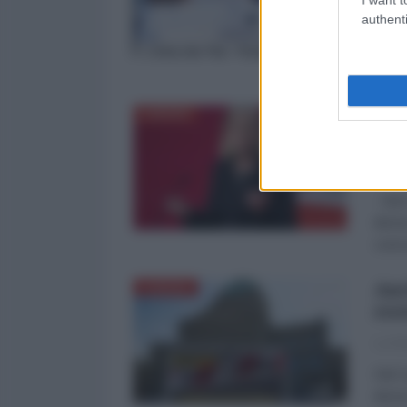
authenti
Dal 2
decis
conco
Dal
EUROPA
res
La Re
Dal 2
decis
conco
Anc
EUROPA
res
La Re
Dal 2
decis