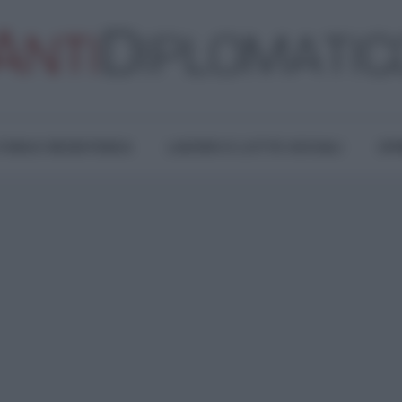
TURA E RESISTENZA
LAVORO E LOTTE SOCIALI
OPI