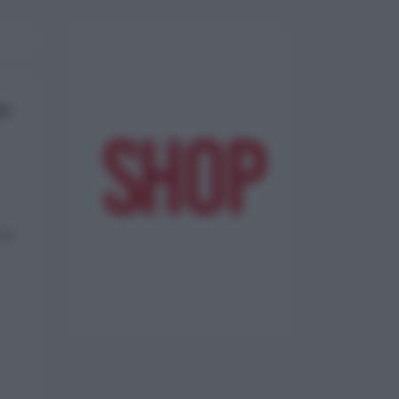
ha
noi