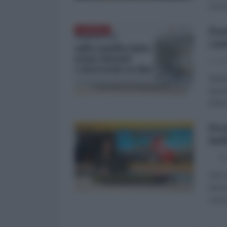
conco
Paz
EUROPA
cam
La Re
Studi
ripor
(Auto
Pro
ind
Dal 2
decis
conco