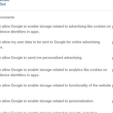
enziati israeliani confermano: la vitamina D
Out
ta l'aggravarsi del Covid
zio Verde
04 Febbraio 2022 17:00
consents
 gennaio la nostra pagina Facebook subisce un immotivato blocco
o allow Google to enable storage related to advertising like cookies on
o da "fact checker" appartenenti a testate giornalistiche a noi
evice identifiers in apps.
rrenti. Aiutateci ad aggirare la loro censura....
o allow my user data to be sent to Google for online advertising
s.
id, mentre l'Europa svolta il 'giapponese'
ranza resta nella giungla pandemica
to allow Google to send me personalized advertising.
zio Verde
03 Febbraio 2022 15:13
o allow Google to enable storage related to analytics like cookies on
rrivato il momento di aprire di nuovo la Svezia», ha affermato il prim
evice identifiers in apps.
tro svedese Magdalena Andersson in una conferenza stampa. La
a ha deciso di eliminare le restrizioni...
o allow Google to enable storage related to functionality of the website
f. Crisanti a La 7 commenta i dati Covid: "I
o allow Google to enable storage related to personalization.
ti sono quasi tutti vaccinati"
 Iacono
03 Febbraio 2022 12:00
o allow Google to enable storage related to security, including