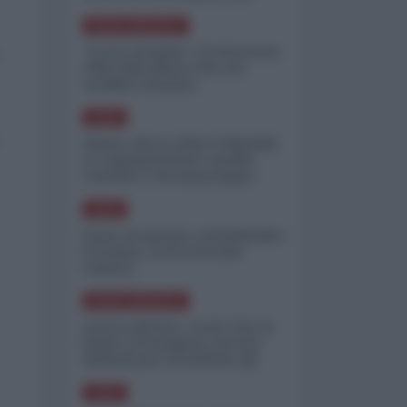
minimizzare le perdite
NORD-AMERICA
"Scorte al limite": il retroscena
CNN sulla difesa USA nel
conflitto iraniano
ASIA
Yemen, blocco Bab el-Mandab:
Le superpetroliere saudite
costrette a circumnavigare
l'Africa
ASIA
l'Iran era pronto a bombardare
l'Ucraina, cos'ha fermato
l'attacco
NORD-AMERICA
Guerra all'Iran, scorte USA al
limite: il Pentagono investe
miliardi per ricostituire gli
arsenali
ASIA