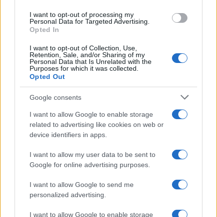
use your data for below specified purposes in below Google
I want to opt-out of processing my
consent section.
Personal Data for Targeted Advertising.
I PIÙ LETTI DELLA SETTIMANA
Opted In
I want to opt-out of Collection, Use,
Restare umani: la forma più alta di ribellione al
Retention, Sale, and/or Sharing of my
mondo distopico di oggi (di Alberto Bradanini)
Personal Data that Is Unrelated with the
Purposes for which it was collected.
19986
Opted Out
Ceuta: perché il Marocco fa con noi quello che vuole
Google consents
(di Alberto Negri)
I want to allow Google to enable storage
12403
related to advertising like cookies on web or
device identifiers in apps.
EUROPA
Quali sarebbero le “vittorie ucraine” decantate dai
I want to allow my user data to be sent to
media italici?
Google for online advertising purposes.
9920
I want to allow Google to send me
EUROPA
personalized advertising.
Invasione di Ceuta: cosa sta accadendo
nell'enclave spagnola?
I want to allow Google to enable storage