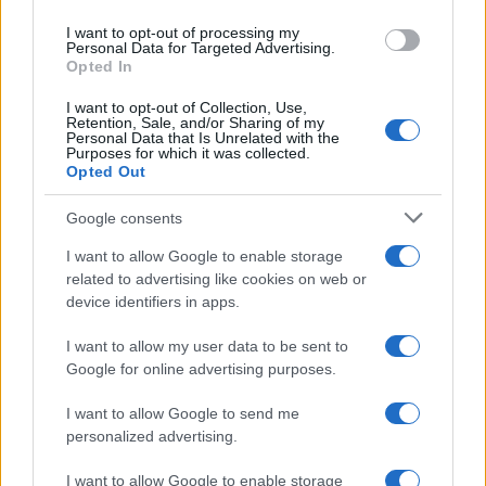
use your data for below specified purposes in below Google
I want to opt-out of processing my
consent section.
Personal Data for Targeted Advertising.
Dalla Convertibilità al "grillete fiscal":
Opted In
l'Argentina si consegna ai mercati (ancora
una volta)
I want to opt-out of Collection, Use,
Retention, Sale, and/or Sharing of my
Personal Data that Is Unrelated with the
01 Agosto 2026 19:07
Purposes for which it was collected.
Opted Out
Google consents
#
ECONOMIA
E
DINTORNI
I want to allow Google to enable storage
related to advertising like cookies on web or
device identifiers in apps.
di Giuseppe Masala
I want to allow my user data to be sent to
Google for online advertising purposes.
I want to allow Google to send me
personalized advertising.
Gli Stati Uniti stanno perdendo “la Guerra
Mondiale a pezzi”?
I want to allow Google to enable storage