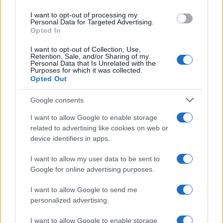
use your data for below specified purposes in below Google
I want to opt-out of processing my
consent section.
Personal Data for Targeted Advertising.
di Fabio Massimo Paernti
Opted In
I want to opt-out of Collection, Use,
Retention, Sale, and/or Sharing of my
Personal Data that Is Unrelated with the
Purposes for which it was collected.
Opted Out
"Mentre noi giochiamo con i chatbot, la
Google consents
Cina si è presa il futuro dell'IA" (VIDEO)
24 Giugno 2026 08:00
I want to allow Google to enable storage
related to advertising like cookies on web or
device identifiers in apps.
I want to allow my user data to be sent to
#
RETHINK.POWER
Google for online advertising purposes.
I want to allow Google to send me
di Alessandro Bartoloni
personalized advertising.
I want to allow Google to enable storage