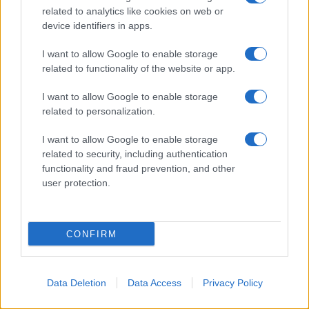
related to analytics like cookies on web or
device identifiers in apps.
I want to allow Google to enable storage
related to functionality of the website or app.
I want to allow Google to enable storage
related to personalization.
I want to allow Google to enable storage
related to security, including authentication
functionality and fraud prevention, and other
user protection.
CONFIRM
Data Deletion
Data Access
Privacy Policy