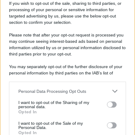
If you wish to opt-out of the sale, sharing to third parties, or
processing of your personal or sensitive information for
targeted advertising by us, please use the below opt-out
section to confirm your selection.
La pianista ucraina Valentina Lisitsa non
Please note that after your opt-out request is processed you
può suonare a Venezia per le sue idee
may continue seeing interest-based ads based on personal
politiche
information utilized by us or personal information disclosed to
third parties prior to your opt-out.
You may separately opt-out of the further disclosure of your
28 Dicembre 2022 15:59
personal information by third parties on the IAB’s list of
downstream participants.
Personal Data Processing Opt Outs
This information may also be disclosed by us to third parties
on the IAB’s List of Downstream Participants that may further
I want to opt-out of the Sharing of my
disclose it to other third parties.
personal data.
Opted In
Please note that this website/app uses one or more Google
services and may gather and store information including but
I want to opt-out of the Sale of my
Personal Data.
not limited to your visit or usage behaviour. You may click to
Opted In
grant or deny consent to Google and its third-party tags to