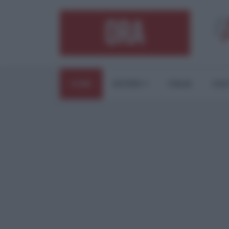
HOME
ESTERI
ITALIA
CUL