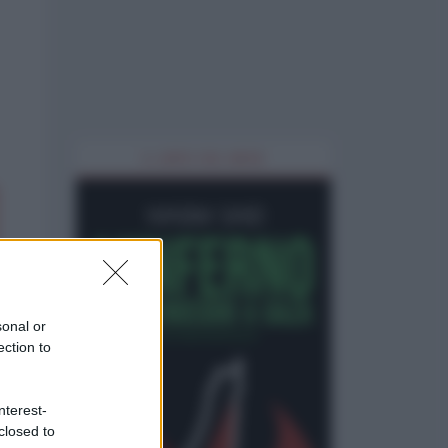
IL LIBRO DEL MESE
sonal or
ection to
nterest-
closed to