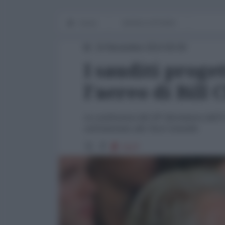
Home
WORLD AFFAIRS
19 Novembre 2014 00:00
I sauditi proge
l'aereo di Bill 
Le confessioni del 20° dirottatore dell
nell'attentato alle Torri Gemelle
2127