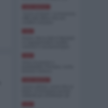
minimizzare le perdite
NORD-AMERICA
"Scorte al limite": il retroscena
CNN sulla difesa USA nel
conflitto iraniano
ASIA
Yemen, blocco Bab el-Mandab:
Le superpetroliere saudite
costrette a circumnavigare
l'Africa
ASIA
l'Iran era pronto a
bombardare l'Ucraina, cos'ha
fermato l'attacco
NORD-AMERICA
a
Guerra all'Iran, scorte USA al
limite: il Pentagono investe
miliardi per ricostituire gli
arsenali
ASIA