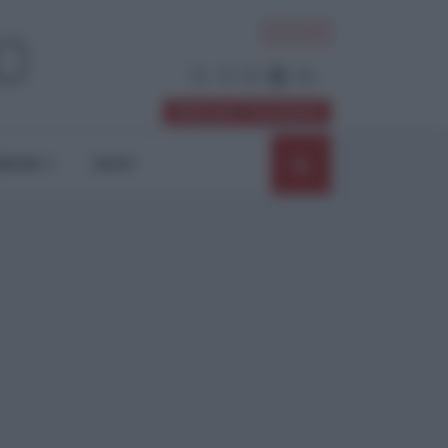
ACCEDI
Abbonati / Sostienici
NIONI
SHOP