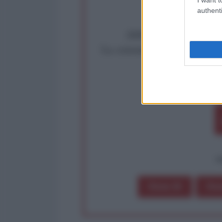
authenti
Abbiamo poco tempo pe
La censura imposta a l'Ant
Rivendica un
Partecip
op
Dona 1€
Don