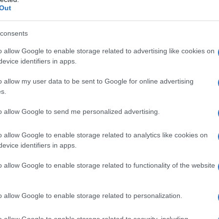
Out
ui assicura che
un membro della famiglia reale
aggio per lui e gli altri terroristi che hanno
consents
egli attacchi dell'11 settembre
. Inoltre sostiene,
o allow Google to enable storage related to advertising like cookies on
a collaboravano costantemente con Osama Bin Laden
evice identifiers in apps.
o allow my user data to be sent to Google for online advertising
s.
no qualsiasi coinvolgimento negli attentati dell'11
le sugli attacchi terroristici contro gli Stati Uniti,
to allow Google to send me personalized advertising.
ià ha riconosciuto nel 2004 che né l'Arabia Saudita
miglia reale saudita come persone fisiche hanno
o allow Google to enable storage related to analytics like cookies on
evice identifiers in apps.
Qaeda e i terroristi dell'11 settembre. "Attualmente
na dichiarazione per quanto riguarda il presunto
o allow Google to enable storage related to functionality of the website
.
o allow Google to enable storage related to personalization.
o allow Google to enable storage related to security, including