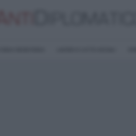
TURA E RESISTENZA
LAVORO E LOTTE SOCIALI
OPI