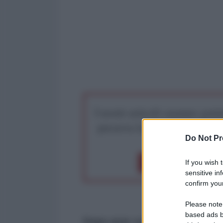
I nostri articoli saranno gratu
preserva la libera infor
Do Not Pr
Dona 1€
Don
If you wish 
sensitive in
confirm your
Please note
based ads b
Dopo aver confessato che l'Arab