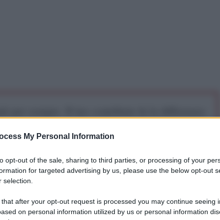
iti per sempre. Il tuo contributo fa la differenza:
mazione. L'ANTIDIPLOMATICO SEI ANCHE TU!
ocess My Personal Information
a 5€
Dona 15€
Scegli importo
to opt-out of the sale, sharing to third parties, or processing of your per
formation for targeted advertising by us, please use the below opt-out s
 selection.
 that after your opt-out request is processed you may continue seeing i
ased on personal information utilized by us or personal information dis
ia Saudita ha finanziato gli attentati alle Torri