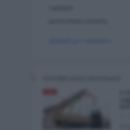
Commenti
ancora nessun commento
Abbonati per commentare
Potrebbe anche interessarti
L'A
ASIA
sog
del
03
di Fa