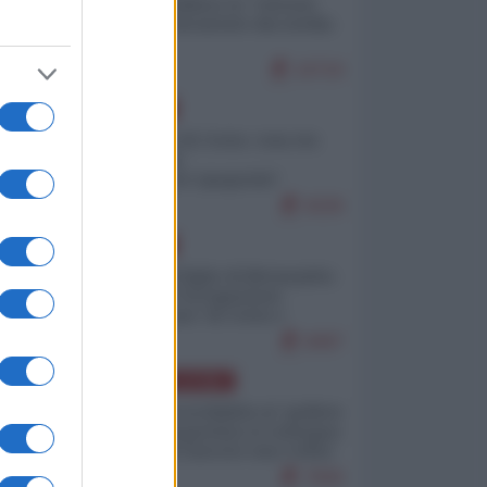
Quali sarebbero le “vittorie
ucraine” decantate dai media
italici?
10719
EUROPA
Invasione di Ceuta: cosa sta
accadendo
nell'enclave spagnola?
9226
EUROPA
Quando il figlio di Netanyahu
incitava "l'occupazione
musulmana" di Ceuta e
Melilla
8497
AMERICA LATINA
Dalla Convertibilità al "grillete
fiscal": l'Argentina si consegna
ai mercati (ancora una volta)
7830