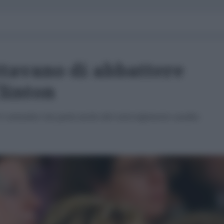
ttavano di abbattere
Clinton
'11 settembre che parla anche del coinvolgimento saudita