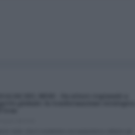
NALISI DEL MESE - Da attore regionale a
getto globale: la trasformazione strategic
l'Iran
 Agosto 2026 07:00
brizio Verde «Non li consideriamo una superpotenza e abbiamo già