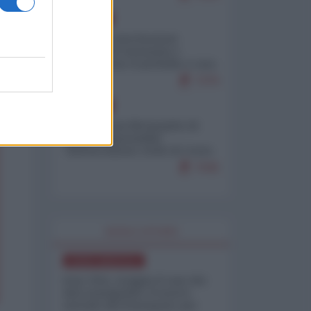
EUROPA
Mosca: le esercitazioni
nucleari di Germania e
Francia sono il preludio a una
guerra contro la Russia
7370
EUROPA
Petro accusa Netanyahu di
essere responsabile
"dell'invasione civile di Ceuta
da parte dei marocchini"
7045
WORLD AFFAIRS
NORD-AMERICA
Iran-USA, scoppia il caso dei
dati manipolati: il nuovo
metodo del Pentagono per