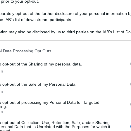
 prior to your opt-out.
o dei terroristi dell'11 settembre, conosciuto come
rately opt-out of the further disclosure of your personal information by
 fatto sconvolgente: i sauditi pianificavano di uccidere
he IAB’s list of downstream participants.
tion may also be disclosed by us to third parties on the IAB’s List of 
 that may further disclose it to other third parties.
 all'ergastolo per gli attentati dell'11
rivelato nuovi dettagli sul regime saudita e sulla sua
 that this website/app uses one or more Google services and may gath
l Data Processing Opt Outs
including but not limited to your visit or usage behaviour. You may click 
le, secondo le segnalazioni del quotidiano
NY Daily
 to Google and its third-party tags to use your data for below specifi
o opt-out of the Sharing of my personal data.
ogle consent section.
In
se, ha detto che i funzionari sauditi erano coinvolti nel
o opt-out of the Sale of my Personal Data.
ex presidente degli Stati Uniti e di sua moglie Hillary
In
. Secondo Moussaoui,
le autorità saudite hanno
to opt-out of processing my Personal Data for Targeted
ieme ad Al-Qaeda
con lo scopo di abbattere l'aereo
ing.
In
Gran Bretagna nel 1990.
o opt-out of Collection, Use, Retention, Sale, and/or Sharing
ersonal Data that Is Unrelated with the Purposes for which it
sione di Moussaoui. Attraverso alcuni documenti
lected.