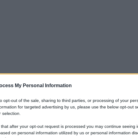
ocess My Personal Information
iti per sempre. Il tuo contributo fa la differenza:
mazione. L'ANTIDIPLOMATICO SEI ANCHE TU!
to opt-out of the sale, sharing to third parties, or processing of your per
formation for targeted advertising by us, please use the below opt-out s
 selection.
a 5€
Dona 15€
Scegli importo
 that after your opt-out request is processed you may continue seeing i
ased on personal information utilized by us or personal information dis