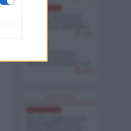
NORD-AMERICA
Il "mistero" dei numeri: il
governo Usa minimizza le
vittime in Iran, mentre fonti
interne...
7665
EUROPA
Mosca: le esercitazioni
nucleari di Germania e
Francia sono il preludio a una
guerra contro la Russia
7328
WORLD AFFAIRS
NORD-AMERICA
Iran-USA, scoppia il caso dei
dati manipolati: il nuovo
metodo del Pentagono per