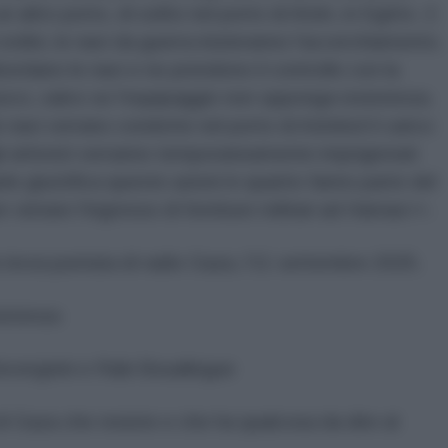
 altro porto, di solito nel porto di Arish, in Egitto. 2.
ordini, le navi da guerra inizieranno l'accerchiamento.
ordano le navi e ne prendono il controllo con la
 fuoco, salvo se l'equipaggio non opponga resistenza.
e navi verrano condotte nel porto di Ashdod il carico
li attivisti verranno temporaneamente imprigionati
aele giustifica queste azioni in quanto fanno parte del
vietare l'ingresso di forniture militari ad Hamas>>.
terza puntata di radio Gaza, l’11 settembre 2025.
istenza
evergnini e Rabi Bouallegue
 di Gaza che resiste e che ha qualcosa da dire al