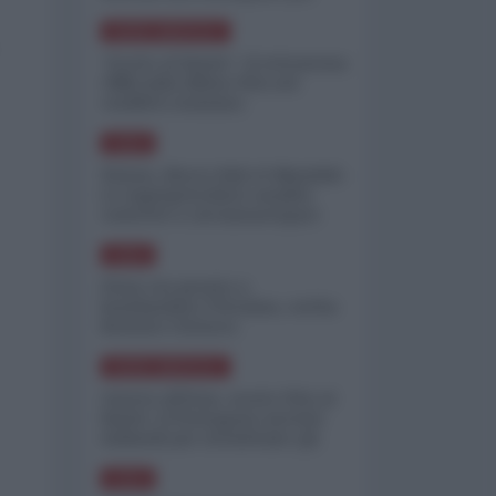
minimizzare le perdite
NORD-AMERICA
"Scorte al limite": il retroscena
CNN sulla difesa USA nel
conflitto iraniano
ASIA
Yemen, blocco Bab el-Mandab:
Le superpetroliere saudite
costrette a circumnavigare
l'Africa
ASIA
l'Iran era pronto a
bombardare l'Ucraina, cos'ha
fermato l'attacco
NORD-AMERICA
Guerra all'Iran, scorte USA al
limite: il Pentagono investe
miliardi per ricostituire gli
arsenali
ASIA