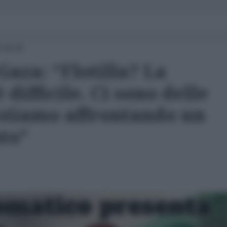
 09:00
 Gaza: “Flotilla? La
 difficile. Ci sono delle
 stiamo affrontando un
to”