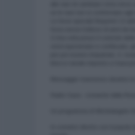
alle navi di cambiare rotta verso un
se le navi non si conformano agli 
Le forze speciali Shayetet 13 abb
forza senza l'utilizzo di armi da
3.Una volta preso il controlo dell
verrà ispezionato e confiscato, g
per poi essere rimpatriati. 4. Isr
blocco navale imposto a Gaza per 
Messaggio trasmesso durante la 
Radio Gaza - cronache dalla Res
Un programma di Michelangelo S
In contatto diretto con il popolo