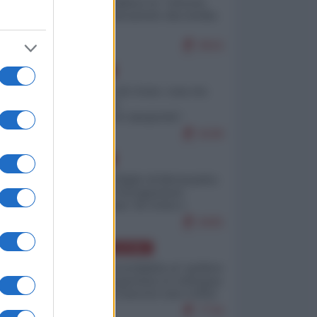
Quali sarebbero le “vittorie
ucraine” decantate dai media
italici?
9916
EUROPA
Invasione di Ceuta: cosa sta
accadendo
nell'enclave spagnola?
9199
EUROPA
Quando il figlio di Netanyahu
incitava "l'occupazione
musulmana" di Ceuta e
Melilla
8405
AMERICA LATINA
Dalla Convertibilità al "grillete
fiscal": l'Argentina si consegna
ai mercati (ancora una volta)
7734