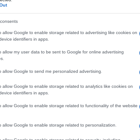
Out
consents
o allow Google to enable storage related to advertising like cookies on
evice identifiers in apps.
o allow my user data to be sent to Google for online advertising
s.
a di Michelangelo Severgnini e Rabi Bouallegue.
to allow Google to send me personalized advertising.
o allow Google to enable storage related to analytics like cookies on
 giunta oggi al suo 105° giorno. Abbiamo raccolto
evice identifiers in apps.
onazioni. 97.534 di questi, già inviati a Gaza.
o allow Google to enable storage related to functionality of the website
della puntata.
o allow Google to enable storage related to personalization.
————-
o allow Google to enable storage related to security, including