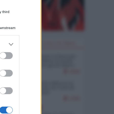
 third
Downstream
er and store
I PIÙ LETTI DELLA SETTIMANA
to grant or
ed purposes
Restare umani: la forma più
alta di ribellione al mondo
distopico di oggi (di Alberto
Bradanini)
19982
Ceuta: perché il Marocco fa
con noi quello che vuole (di
Alberto Negri)
12403
EUROPA