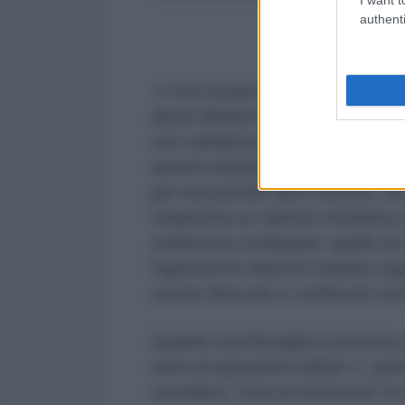
authenti
<<Che la pace sia su di te Rabi.
alcuni abitanti di Gaza che vedono
non cambierà nulla della loro situ
queste iniziative ma nella maggio
per non portare aiuti concreti, se
solamente un clamore mediatico 
sofferenze continuano, quello di 
l'apertura di valichi in maniera o
essere bloccate e confiscate senz
Quando una flottiglia si avvicina 
serie di operazioni militari: 1. p
considera ''zona di sicurezza'' la 