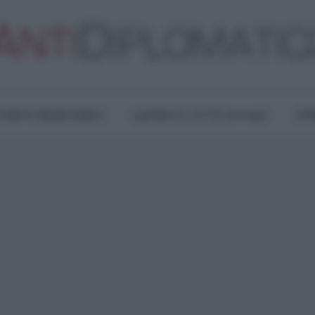
TURA E RESISTENZA
LAVORO E LOTTE SOCIALI
OPI