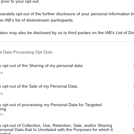
 prior to your opt-out.
rately opt-out of the further disclosure of your personal information by
he IAB’s list of downstream participants.
tion may also be disclosed by us to third parties on the IAB’s List of 
 that may further disclose it to other third parties.
i Radio Gaza, pubblicata giovedì 2 ottobre alle 18 sul
 that this website/app uses one or more Google services and may gath
l Data Processing Opt Outs
including but not limited to your visit or usage behaviour. You may click 
ico.
 to Google and its third-party tags to use your data for below specifi
o opt-out of the Sharing of my personal data.
ogle consent section.
In
o opt-out of the Sale of my Personal Data.
In
to opt-out of processing my Personal Data for Targeted
ing.
In
o opt-out of Collection, Use, Retention, Sale, and/or Sharing
ersonal Data that Is Unrelated with the Purposes for which it
lected.