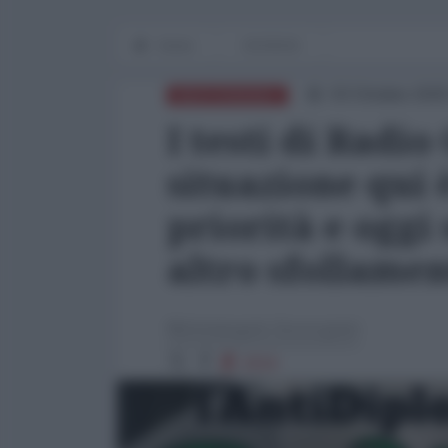
Home
EXODUS
03 Ottobre 2025
MEDITERRANEO
I testi di Radio
situazione qui è
priorità e oggi
altro sfollamen
Michelangelo Severgnini
2016