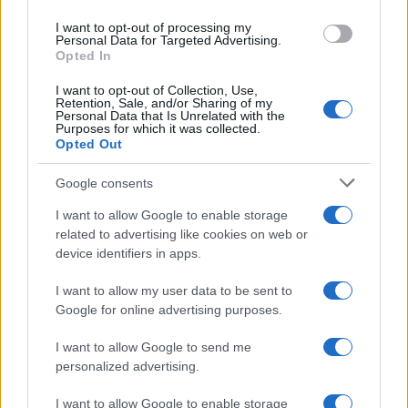
use your data for below specified purposes in below Google
I want to opt-out of processing my
consent section.
Personal Data for Targeted Advertising.
Opted In
#
GENERAZIONE
ANTIDIPLOMATICA
I want to opt-out of Collection, Use,
Retention, Sale, and/or Sharing of my
Personal Data that Is Unrelated with the
Purposes for which it was collected.
Opted Out
Google consents
I want to allow Google to enable storage
related to advertising like cookies on web or
Berlino salva la privacy delle chat online –
device identifiers in apps.
ma il rischio censura resta all’orizzonte
17 Ottobre 2025 13:00
I want to allow my user data to be sent to
Google for online advertising purposes.
I want to allow Google to send me
#
UNA
FINESTRA
APERTA
personalized advertising.
I want to allow Google to enable storage