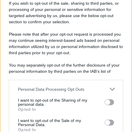
If you wish to opt-out of the sale, sharing to third parties, or
processing of your personal or sensitive information for
Gli Stati Uniti stanno perdendo “la Guerra
targeted advertising by us, please use the below opt-out
Mondiale a pezzi”?
section to confirm your selection.
25 Giugno 2026 10:00
Please note that after your opt-out request is processed you
may continue seeing interest-based ads based on personal
information utilized by us or personal information disclosed to
third parties prior to your opt-out.
#
EXODUS
You may separately opt-out of the further disclosure of your
personal information by third parties on the IAB’s list of
di Michelangelo Severgnini
downstream participants.
Personal Data Processing Opt Outs
This information may also be disclosed by us to third parties
on the IAB’s List of Downstream Participants that may further
I want to opt-out of the Sharing of my
disclose it to other third parties.
personal data.
La Trilogia del Rimosso di Michelangelo
Opted In
Severgnini, prodotta da l'AntiDiplomatico,
Please note that this website/app uses one or more Google
interamente in chiaro
services and may gather and store information including but
I want to opt-out of the Sale of my
Personal Data.
not limited to your visit or usage behaviour. You may click to
24 Luglio 2026 15:49
Opted In
grant or deny consent to Google and its third-party tags to