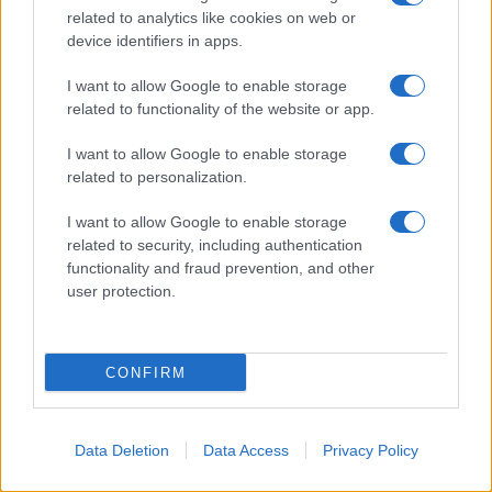
related to analytics like cookies on web or
Una finestra aperta
device identifiers in apps.
I want to allow Google to enable storage
related to functionality of the website or app.
La governance cinese vista dai
I want to allow Google to enable storage
rappresentanti italiani e la visione dello
related to personalization.
sviluppo comune sino-italiano
06 Agosto 2026 08:00
I want to allow Google to enable storage
related to security, including authentication
functionality and fraud prevention, and other
user protection.
#
SCELTI
DAL
PEOPLE'S
DAILY
CONFIRM
Data Deletion
Data Access
Privacy Policy