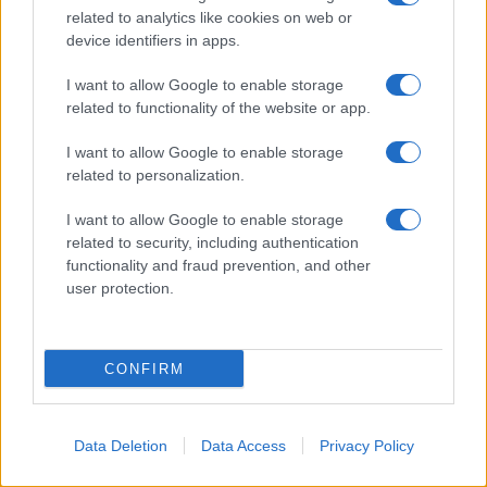
related to analytics like cookies on web or
device identifiers in apps.
31 Luglio 2026 12:30
I want to allow Google to enable storage
related to functionality of the website or app.
I want to allow Google to enable storage
related to personalization.
I want to allow Google to enable storage
related to security, including authentication
functionality and fraud prevention, and other
user protection.
CONFIRM
Le favolette dei Milei italiani (di Alessandro
Volpi)
Data Deletion
Data Access
Privacy Policy