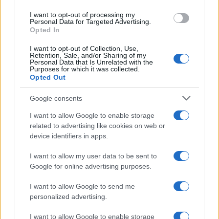
use your data for below specified purposes in below Google
I want to opt-out of processing my
consent section.
Personal Data for Targeted Advertising.
Opted In
I want to opt-out of Collection, Use,
Retention, Sale, and/or Sharing of my
Personal Data that Is Unrelated with the
Purposes for which it was collected.
Opted Out
Google consents
I want to allow Google to enable storage
related to advertising like cookies on web or
device identifiers in apps.
I want to allow my user data to be sent to
Google for online advertising purposes.
I want to allow Google to send me
personalized advertising.
I want to allow Google to enable storage