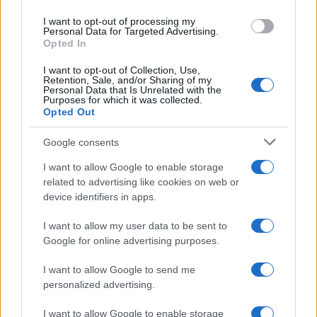
use your data for below specified purposes in below Google
I want to opt-out of processing my
consent section.
di Michelangelo Severgnini
Personal Data for Targeted Advertising.
Opted In
I want to opt-out of Collection, Use,
Retention, Sale, and/or Sharing of my
Personal Data that Is Unrelated with the
Purposes for which it was collected.
La Trilogia del Rimosso di Michelangelo
Opted Out
Severgnini, prodotta da l'AntiDiplomatico,
interamente in chiaro
Google consents
24 Luglio 2026 15:49
I want to allow Google to enable storage
related to advertising like cookies on web or
device identifiers in apps.
#
GENERAZIONE
ANTIDIPLOMATICA
I want to allow my user data to be sent to
Google for online advertising purposes.
I want to allow Google to send me
personalized advertising.
I want to allow Google to enable storage