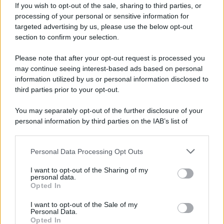
01 Agosto 2026 19:07
If you wish to opt-out of the sale, sharing to third parties, or
processing of your personal or sensitive information for
targeted advertising by us, please use the below opt-out
section to confirm your selection.
#
ECONOMIA
E
DINTORNI
Please note that after your opt-out request is processed you
may continue seeing interest-based ads based on personal
di Giuseppe Masala
information utilized by us or personal information disclosed to
third parties prior to your opt-out.
You may separately opt-out of the further disclosure of your
personal information by third parties on the IAB’s list of
downstream participants.
Gli Stati Uniti stanno perdendo “la Guerra
Personal Data Processing Opt Outs
This information may also be disclosed by us to third parties
Mondiale a pezzi”?
on the IAB’s List of Downstream Participants that may further
25 Giugno 2026 10:00
I want to opt-out of the Sharing of my
disclose it to other third parties.
personal data.
Opted In
Please note that this website/app uses one or more Google
services and may gather and store information including but
I want to opt-out of the Sale of my
Personal Data.
not limited to your visit or usage behaviour. You may click to
#
EXODUS
Opted In
grant or deny consent to Google and its third-party tags to