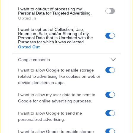
use your data for below specified purposes in below Google
I want to opt-out of processing my
consent section.
Personal Data for Targeted Advertising.
Opted In
I want to opt-out of Collection, Use,
Retention, Sale, and/or Sharing of my
Gli Stati Uniti stanno perdendo “la Guerra
Personal Data that Is Unrelated with the
Mondiale a pezzi”?
Purposes for which it was collected.
Opted Out
25 Giugno 2026 10:00
Google consents
I want to allow Google to enable storage
#
EXODUS
related to advertising like cookies on web or
device identifiers in apps.
I want to allow my user data to be sent to
di Michelangelo Severgnini
Google for online advertising purposes.
I want to allow Google to send me
personalized advertising.
La Trilogia del Rimosso di Michelangelo
I want to allow Google to enable storage