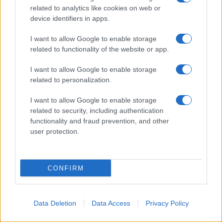
Severgnini, prodotta da l'AntiDiplomatico,
related to analytics like cookies on web or
interamente in chiaro
device identifiers in apps.
24 Luglio 2026 15:49
I want to allow Google to enable storage
related to functionality of the website or app.
I want to allow Google to enable storage
#
GENERAZIONE
ANTIDIPLOMATICA
related to personalization.
I want to allow Google to enable storage
related to security, including authentication
functionality and fraud prevention, and other
user protection.
Berlino salva la privacy delle chat online –
CONFIRM
ma il rischio censura resta all’orizzonte
17 Ottobre 2025 13:00
Data Deletion
Data Access
Privacy Policy