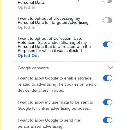
Personal Data.
not limited to your visit or usage behaviour. You may click to
Opted In
grant or deny consent to Google and its third-party tags to
use your data for below specified purposes in below Google
I want to opt-out of processing my
consent section.
Personal Data for Targeted Advertising.
Opted In
I want to opt-out of Collection, Use,
Retention, Sale, and/or Sharing of my
Personal Data that Is Unrelated with the
Purposes for which it was collected.
Opted Out
Google consents
Oltre 1.000 tesserati uccisi: la Federcalcio
palestinese attacca la FIFA su Israele
I want to allow Google to enable storage
related to advertising like cookies on web or
device identifiers in apps.
I want to allow my user data to be sent to
Google for online advertising purposes.
04 Agosto 2026 09:30
I want to allow Google to send me
personalized advertising.