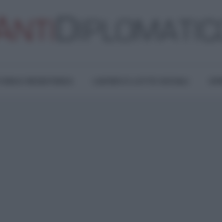
TURA E RESISTENZA
LAVORO E LOTTE SOCIALI
OPI