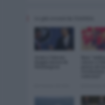
Le più recenti da TIANXIA
Armi a Taiwan:
Base “milit
doppia mossa di
cinese a Gib
Washington
pensa ad u
rivoluzion
colorata?
16 Dicembre 2015 00:00
30 Novembre 20