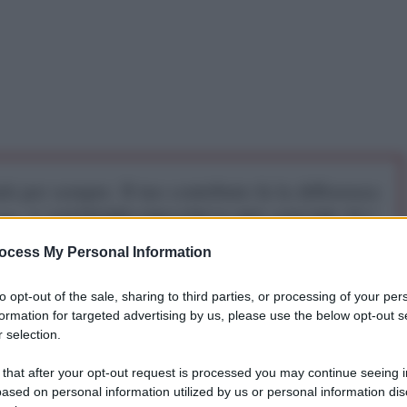
iti per sempre. Il tuo contributo fa la differenza:
mazione. L'ANTIDIPLOMATICO SEI ANCHE TU!
ocess My Personal Information
a 5€
Dona 15€
Scegli importo
to opt-out of the sale, sharing to third parties, or processing of your per
formation for targeted advertising by us, please use the below opt-out s
 selection.
 that after your opt-out request is processed you may continue seeing i
ased on personal information utilized by us or personal information dis