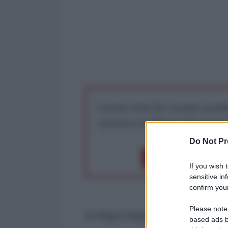
I nostri articoli saranno gratu
preserva la libera infor
Do Not Pr
Dona 1€
Don
If you wish 
sensitive in
confirm your
Please note
di Diego Angelo Bertozzi
based ads b