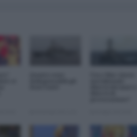
are”
Quanto sono
Usa e Mar cinese
uti: si
indispensabili gli
meridionale:
na
Stati Uniti!
libertà dei mari 
e
libertà di
provocazione?
15 00:00
02 Novembre 2015 12:30
28 Ottobre 2015 00:00