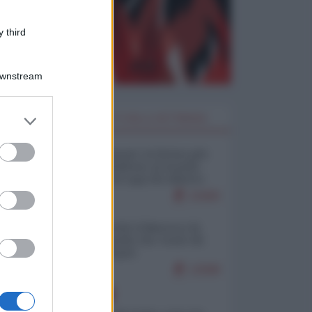
 third
Downstream
er and store
I PIÙ LETTI DELLA SETTIMANA
to grant or
ed purposes
Restare umani: la forma più
alta di ribellione al mondo
distopico di oggi (di Alberto
Bradanini)
21660
Ceuta: perché il Marocco fa
con noi quello che vuole (di
Alberto Negri)
12588
EUROPA