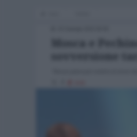
Home
TIANXIA
02 Gennaio 2015 00:00
Mosca e Pechino
sovversione ta
"Nessun paese può sentirsi al sicuro dai
2548