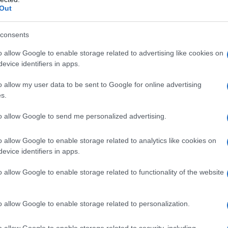
la Russia".
Out
o è stato presentato un
progetto di legge
per la
consents
le attività delle Ong straniere, al termine di
nale che ha visto la partecipazione del presidente
o allow Google to enable storage related to advertising like cookies on
evice identifiers in apps.
regolamentazione servirà ad
evitare che l'attività
anizzazioni non governative, con legami e
o allow my user data to be sent to Google for online advertising
lva in interferenze
nella politica interna o in attività
s.
to allow Google to send me personalized advertising.
ATTENZIONE!
o allow Google to enable storage related to analytics like cookies on
evice identifiers in apps.
r reagire alla dittatura degli algoritmi.
o allow Google to enable storage related to functionality of the website
iDiplomatico lede un tuo diritto fondamentale.
a vera informazione pluralista.
o allow Google to enable storage related to personalization.
a alla nostra Lunga Marcia.
o allow Google to enable storage related to security, including