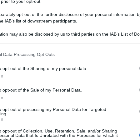
 prior to your opt-out.
idarietà russa al governo cinese nei giorni della
a sulla comune percezione di una chiara
rately opt-out of the further disclosure of your personal information by
he IAB’s list of downstream participants.
 di guerra): la sovversione interna sostenuta e
i.
tion may also be disclosed by us to third parties on the IAB’s List of 
 that may further disclose it to other third parties.
tro della difesa russo Antonov durante la vista a
 that this website/app uses one or more Google services and may gath
a russo Sergey Shoygu: "Abbiamo preso atto degli
l Data Processing Opt Outs
including but not limited to your visit or usage behaviour. You may click 
recente a Hong Kong e i due ministri hanno
 to Google and its third-party tags to use your data for below specifi
ò sentirsi al sicuro dai tentavi di rivoluzioni
o opt-out of the Sharing of my personal data.
ogle consent section.
a e la Cina debbano lavorare insieme per opporsi a
In
 sicurezza".
o opt-out of the Sale of my Personal Data.
alla nuova dottrina militare russa è molto chiaro
In
rontate "azioni finalizzate al cambiamento violento
to opt-out of processing my Personal Data for Targeted
la destabilizzazione del contesto politico e sociale, e
ing.
In
ento degli organi di governo, strutture civili e
informative della Russia." In questo contesto
"le ONG
o opt-out of Collection, Use, Retention, Sale, and/or Sharing
prietà straniera sono strumenti nelle mani di
ersonal Data that Is Unrelated with the Purposes for which it
lected.