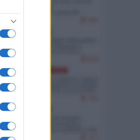
Invasione di Ceuta: cosa sta
accadendo
nell'enclave spagnola?
9269
EUROPA
Quando il figlio di Netanyahu
incitava "l'occupazione
musulmana" di Ceuta e
Melilla
8598
AMERICA LATINA
Dalla Convertibilità al "grillete
fiscal": l'Argentina si consegna
ai mercati (ancora una volta)
7881
EUROPA
Mosca: le esercitazioni
nucleari di Germania e
Francia sono il preludio a una
guerra contro la Russia
7473