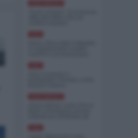
NORD-AMERICA
"Scorte al limite": il retroscena
CNN sulla difesa USA nel
conflitto iraniano
ASIA
Yemen, blocco Bab el-Mandab:
Le superpetroliere saudite
costrette a circumnavigare
l'Africa
ASIA
l'Iran era pronto a
bombardare l'Ucraina, cos'ha
fermato l'attacco
o
NORD-AMERICA
Guerra all'Iran, scorte USA al
limite: il Pentagono investe
miliardi per ricostituire gli
arsenali
ASIA
Canale diplomatico resta