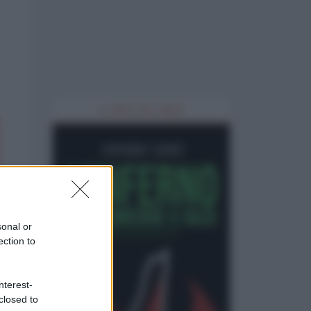
IL LIBRO DEL MESE
sonal or
ection to
nterest-
closed to