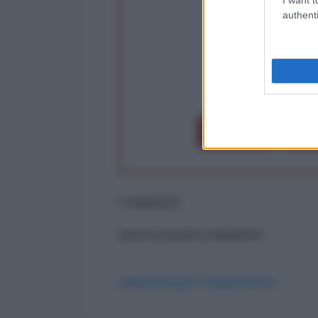
authenti
op
Dona 1€
Don
Commenti
ancora nessun commento
Abbonati per commentare