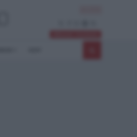
ACCEDI
Abbonati / Sostienici
NIONI
SHOP