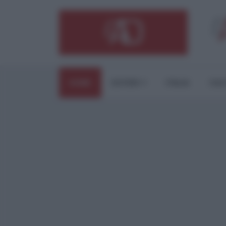
HOME
ESTERI
ITALIA
CUL