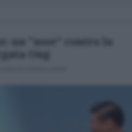
: un "asse" contro la
rgata Ong
 tentavi di rivoluzioni colorate"