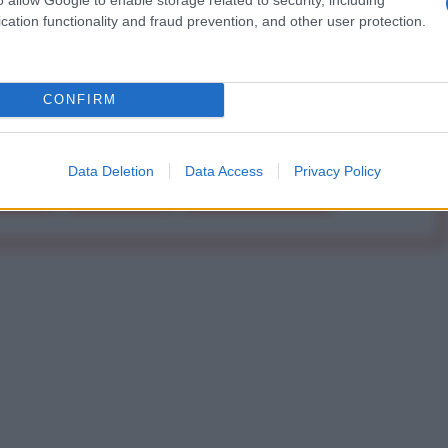
cation functionality and fraud prevention, and other user protection.
Abbonati!
CONFIRM
pure effettua una donazione
Data Deletion
Data Access
Privacy Policy
a 5€
Dona 15€
Scegli importo