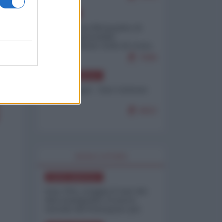
EUROPA
Petro accusa Netanyahu di
essere responsabile
"dell'invasione civile di Ceuta
da parte dei marocchini"
7099
NORD-AMERICA
Chris Hedges - Don Corleone
Trump
6922
WORLD AFFAIRS
NORD-AMERICA
Iran-USA, scoppia il caso dei
dati manipolati: il nuovo
metodo del Pentagono per
minimizzare le perdite