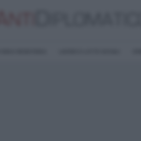
TURA E RESISTENZA
LAVORO E LOTTE SOCIALI
OPI