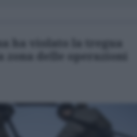
a ha violato la tregua
la zona delle operazioni