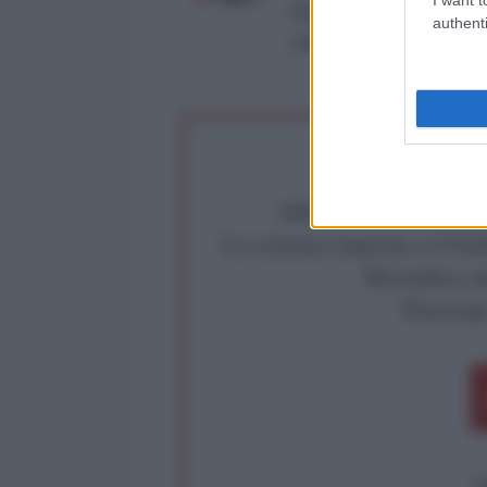
Roma al n° 162/2015 del re
authenti
critica: info@lantidiplomat
Abbiamo poco tempo pe
La censura imposta a l'Ant
Rivendica un
Partecip
op