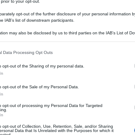
 prior to your opt-out.
forze armate ucraine hanno effettuato 887 attacchi
rately opt-out of the further disclosure of your personal information by
in totale 1.365 violazioni del regime di cessate il
he IAB’s list of downstream participants.
nistero della Difesa russo.
tion may also be disclosed by us to third parties on the IAB’s List of 
 that may further disclose it to other third parties.
nte russo Vladimir Putin per la celebrazione dell'81°
rande Guerra Patriottica, è iniziata alle 00:00 ora di
 that this website/app uses one or more Google services and may gath
l Data Processing Opt Outs
o al 10 maggio.
including but not limited to your visit or usage behaviour. You may click 
 to Google and its third-party tags to use your data for below specifi
o opt-out of the Sharing of my personal data.
ogle consent section.
fettuato 153 attacchi contro le posizioni delle
In
ria, lanciarazzi multipli, mortai e carri armati. Ci sono
...
o opt-out of the Sale of my Personal Data.
In
 militari speciali sono state registrate 1.365
 fuoco", si legge nella dichiarazione.
to opt-out of processing my Personal Data for Targeted
ing.
In
raine hanno continuato a colpire le zone di confine
o opt-out of Collection, Use, Retention, Sale, and/or Sharing
Kursk, ha aggiunto il ministero.
ersonal Data that Is Unrelated with the Purposes for which it
lected.