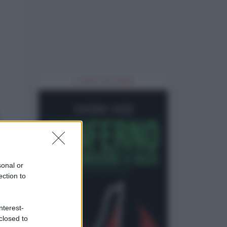
IL LIBRO DEL MESE
sonal or
ection to
nterest-
closed to