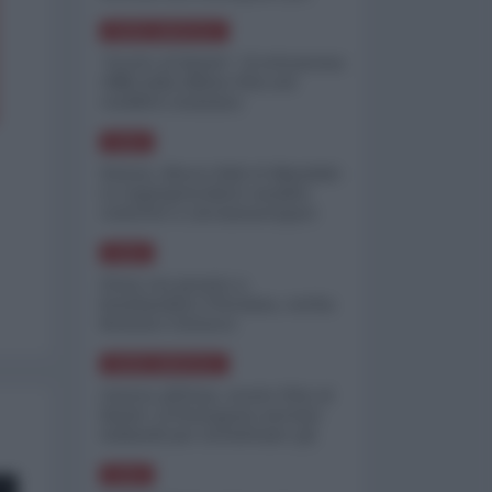
minimizzare le perdite
NORD-AMERICA
"Scorte al limite": il retroscena
CNN sulla difesa USA nel
conflitto iraniano
ASIA
Yemen, blocco Bab el-Mandab:
Le superpetroliere saudite
costrette a circumnavigare
l'Africa
ASIA
l'Iran era pronto a
bombardare l'Ucraina, cos'ha
fermato l'attacco
NORD-AMERICA
Guerra all'Iran, scorte USA al
limite: il Pentagono investe
miliardi per ricostituire gli
arsenali
ASIA