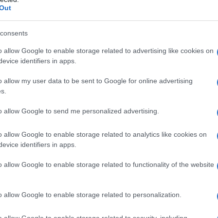
Out
della parte ucraina contro la Russia confermano la
iev", si legge nella dichiarazione.
consents
 inoltre affermato che i sistemi di difesa aerea russi
o allow Google to enable storage related to advertising like cookies on
tacco aereo ucraini dall'entrata in vigore della
evice identifiers in apps.
e.
o allow my user data to be sent to Google for online advertising
s.
e unità di difesa aerea russe hanno abbattuto 396
a zona operativa militare speciale, tra cui 390 droni e 6
to allow Google to send me personalized advertising.
uno", ha dichiarato il ministero.
o allow Google to enable storage related to analytics like cookies on
odo speculare alle violazioni della tregua da parte
evice identifiers in apps.
o delle postazioni nemiche e colpendo i centri di
 ministero.
o allow Google to enable storage related to functionality of the website
o allow Google to enable storage related to personalization.
IDIPLOMATICO
stata registrata in data 08/09/2015 presso il Tribunale civile di
o allow Google to enable storage related to security, including