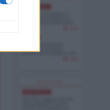
NORD-AMERICA
Il "mistero" dei numeri: il
governo Usa minimizza le
vittime in Iran, mentre fonti
interne...
7679
EUROPA
Mosca: le esercitazioni
nucleari di Germania e
Francia sono il preludio a una
guerra contro la Russia
7349
WORLD AFFAIRS
NORD-AMERICA
Iran-USA, scoppia il caso dei
dati manipolati: il nuovo
metodo del Pentagono per