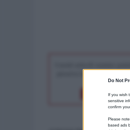
I nostri articoli saranno gratu
preserva la libera infor
Do Not Pr
Dona 1€
Don
If you wish 
sensitive in
confirm your
Please note
based ads b