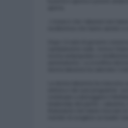
la porta è aperta e potete andarv
aperta.
L'ironia è che i laburisti non hann
neoliberista che hanno aiutato a s
Dopo 14 anni di governo conserva
cambiamento reale. Invece Starme
ricetta antipopolare e neoliberista
autoritarismo. La sconfitta eletto
destra laburista ha sabotato Cor
La destra laburista ha trascorso 
sinistra e dei suoi programmi soci
continuare a distruggere il Welf
leadership del partito Laburista, 
finanziatori che hanno truccato le 
membri di scegliere un leader tra