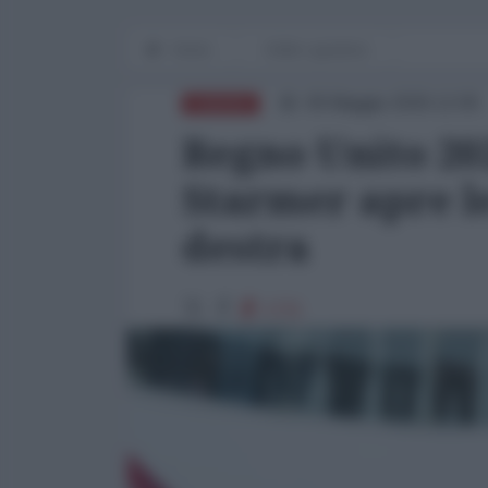
Home
Diritti e giustizia
09 Maggio 2026 12:00
EUROPA
Regno Unito 202
Starmer apre le
destra
1721