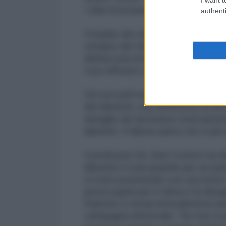
I dati mostrano che i laburisti ha
authenti
Il leader dei verdi Zack Polanski h
sempre dei Verdi, nonostante un'
dell'accusa di antisemitismo una 
così efficace contro l'unico lead
Gli exit poll mostrano che il 42%
dei laburisti, una differenza di be
famiglie dei lavoratori storicame
laburisti. Il labour party non è più 
Il professor Sir John Curtice ha d
laburisti è il più grande per un par
si sono posizionati con successo 
preoccupati per il clima e la disug
Starmer è ormai letteralmente per
campagna elettorale: "Se non vi 