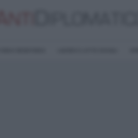
TURA E RESISTENZA
LAVORO E LOTTE SOCIALI
OPI