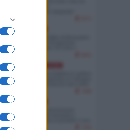
Invasione di Ceuta: cosa sta
accadendo
nell'enclave spagnola?
9271
EUROPA
Quando il figlio di Netanyahu
incitava "l'occupazione
musulmana" di Ceuta e
Melilla
8601
AMERICA LATINA
Dalla Convertibilità al "grillete
fiscal": l'Argentina si consegna
ai mercati (ancora una volta)
7889
EUROPA
Mosca: le esercitazioni
nucleari di Germania e
Francia sono il preludio a una
guerra contro la Russia
7483