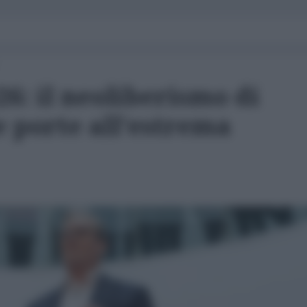
6: il neoliberismo di
 porte all'estrema