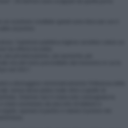
ene". Gli elettori sono scappati da quella porta
o un sostituto credibile quindi sono bloccati con il
alire al potere.
tore, l'opinione pubblica inglese avrebbe voluto un
r ha offerto la solita
: più privatizzazione, più austerità, più
rale era del tutto prevedibile dal momento in cui la
byn nel 2017.
anni a distruggere sistematicamente l'influenza della
ali, senza alcun piano reale oltre a quello di
areState. Starmer non è stata solo consegnata la
è stato sostenuto da una rete di lobbisti e
regole, epurato il partito e rubato il potere dei
sformista.