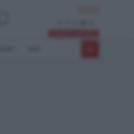
ACCEDI
Abbonati / Sostienici
NIONI
SHOP