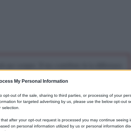
iti per sempre. Il tuo contributo fa la differenza:
mazione. L'ANTIDIPLOMATICO SEI ANCHE TU!
ocess My Personal Information
a 5€
Dona 15€
Scegli importo
to opt-out of the sale, sharing to third parties, or processing of your per
formation for targeted advertising by us, please use the below opt-out s
 selection.
 that after your opt-out request is processed you may continue seeing i
ased on personal information utilized by us or personal information dis