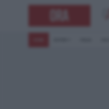
HOME
ESTERI
ITALIA
CUL