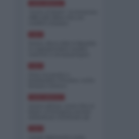
NORD-AMERICA
"Scorte al limite": il retroscena
CNN sulla difesa USA nel
conflitto iraniano
ASIA
Yemen, blocco Bab el-Mandab:
Le superpetroliere saudite
costrette a circumnavigare
l'Africa
ASIA
l'Iran era pronto a
bombardare l'Ucraina, cos'ha
fermato l'attacco
NORD-AMERICA
Guerra all'Iran, scorte USA al
limite: il Pentagono investe
miliardi per ricostituire gli
arsenali
ASIA
Canale diplomatico resta