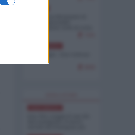
EUROPA
Petro accusa Netanyahu di
essere responsabile
"dell'invasione civile di Ceuta
da parte dei marocchini"
7101
NORD-AMERICA
Chris Hedges - Don Corleone
Trump
6935
WORLD AFFAIRS
NORD-AMERICA
Iran-USA, scoppia il caso dei
dati manipolati: il nuovo
metodo del Pentagono per
minimizzare le perdite