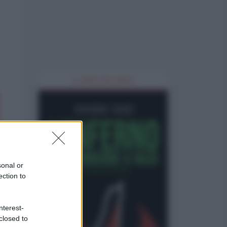
IL LIBRO DEL MESE
sonal or
ection to
nterest-
closed to