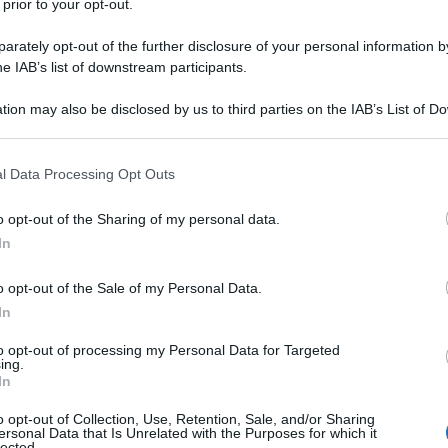
 prior to your opt-out.
rately opt-out of the further disclosure of your personal information by
 la cacciata del leader di vera sinistra Jeremy
he IAB’s list of downstream participants.
ando per il ‘salvatore’ centrista e liberista Starmer
y Schlein saltellava di gioia.
tion may also be disclosed by us to third parties on the IAB’s List of 
 that may further disclose it to other third parties.
riarmo, dei tagli al Welfare.
 that this website/app uses one or more Google services and may gath
l Data Processing Opt Outs
including but not limited to your visit or usage behaviour. You may click 
stra che fa la sinistra, la formazione di Zack Polanski -
 to Google and its third-party tags to use your data for below specifi
i soluzioni negoziali in Ucraina, a favore della
o opt-out of the Sharing of my personal data.
ogle consent section.
zze - aumenta considerevolmente i propri voti.
In
eve essere mandato a casa è Macron. Poi deve
o opt-out of the Sale of my Personal Data.
ne Europea di sempre, quella presieduta
In
nazionali del Regno Unito, il partito Laburista è ai
to opt-out of processing my Personal Data for Targeted
ra estrema di Nigel Farage è primo partito, in un
ing.
In
cco, come quello inglese, significa che alle elezioni
ente.
o opt-out of Collection, Use, Retention, Sale, and/or Sharing
ersonal Data that Is Unrelated with the Purposes for which it
riarmo, dei tagli al Welfare.
lected.