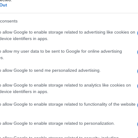
stra che fa la sinistra, la formazione di Zack Polanski -
Out
i soluzioni negoziali in Ucraina, a favore della
zze - aumenta considerevolmente i propri voti.
consents
o allow Google to enable storage related to advertising like cookies on
eve essere mandato a casa è Macron. Poi deve
evice identifiers in apps.
ne Europea di sempre, quella presieduta
o allow my user data to be sent to Google for online advertising
s.
2026 nel Regno Unito hanno dato esattamente lo
ibile per il partito Laburista di Starmer.
to allow Google to send me personalized advertising.
 capissero perché gli elettori li abbiano
brutto risultato alle urne, è la prova di quanto i
o allow Google to enable storage related to analytics like cookies on
evice identifiers in apps.
ti che governano il Paese siano veramente fuori dal
ano dal Partito Laburista guerrafondaio. Il progetto
o allow Google to enable storage related to functionality of the website
so del proprio vuoto.
rotta per perdere fino a tre quarti dei seggi che
o allow Google to enable storage related to personalization.
lieri. Il partito ha perso il controllo dei collegi
ol e Wigan, e delle fasce del Nord e delle Midlands.
o allow Google to enable storage related to security, including