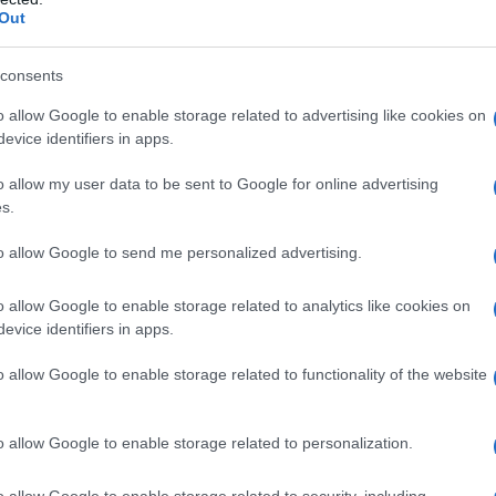
ondiali del XX secolo.
Out
, permetterebbero di realizzare gli obiettivi di
consents
zialmente due: lo sviluppo delle capacità belliche
o allow Google to enable storage related to advertising like cookies on
 si sono fino ad ora troppo basati sull’aiuto
evice identifiers in apps.
i una forte base industriale negli Usa. Tale base non
o allow my user data to be sent to Google for online advertising
ustria strettamente militare, ma dovrebbe essere
s.
ali strategiche, che si sono indebolite negli ultimi
to allow Google to send me personalized advertising.
zioni e della deindustrializzazione. Avere una base
 l’egemonia mondiale significa anche e soprattutto
o allow Google to enable storage related to analytics like cookies on
rime necessarie alla produzione manifatturiera, a
evice identifiers in apps.
o allow Google to enable storage related to functionality of the website
 decisiva nel raggiungimento della vittoria in
o allow Google to enable storage related to personalization.
più nelle guerre moderne. Le due guerre mondiali
arato industriale più forte, le risorse finanziarie
o allow Google to enable storage related to security, including