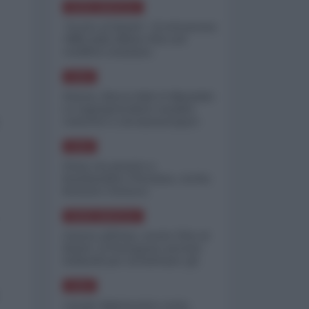
NORD-AMERICA
"Scorte al limite": il retroscena
CNN sulla difesa USA nel
conflitto iraniano
ASIA
Yemen, blocco Bab el-Mandab:
Le superpetroliere saudite
costrette a circumnavigare
l'Africa
ASIA
l'Iran era pronto a
bombardare l'Ucraina, cos'ha
fermato l'attacco
NORD-AMERICA
Guerra all'Iran, scorte USA al
limite: il Pentagono investe
miliardi per ricostituire gli
arsenali
ASIA
Canale diplomatico resta