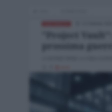
Home
IN PRIMO PIANO
14 Febbraio 202
NORD-AMERICA
"Project Vault"
prossima guer
LE MATERIE PRIME, LA FORZA ECONOM
8704