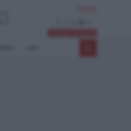
ACCEDI
Abbonati / Sostienici
NIONI
SHOP