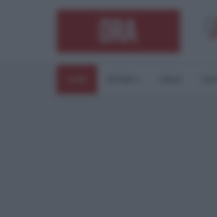
HOME
ESTERI
ITALIA
CUL