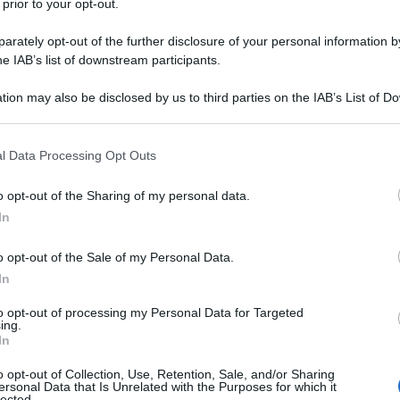
 prior to your opt-out.
rately opt-out of the further disclosure of your personal information by
he IAB’s list of downstream participants.
nno promosso la costituzione di una enorme riserva
ject Vault
[i]
, il cui modello sarebbe, secondo Trump,
tion may also be disclosed by us to third parties on the IAB’s List of 
petrolio, che venne costituita all’epoca della crisi
 that may further disclose it to other third parties.
tivo, oggi, è rendersi autonomi dalla Cina e da altri
 that this website/app uses one or more Google services and may gath
l Data Processing Opt Outs
ano commerciale ma anche su quello militare. La
including but not limited to your visit or usage behaviour. You may click 
 to Google and its third-party tags to use your data for below specifi
basando la sua strategia sulla esplicita minaccia
o opt-out of the Sharing of my personal data.
ogle consent section.
ella
2026 National Defense Strategy
(NDS) del
In
se (così è stato non a caso ribattezzato il ministero
o opt-out of the Sale of my Personal Data.
realizzare “la pace attraverso la forza”. In pratica, gli
In
orza militare così schiacciante da poter combattere
to opt-out of processing my Personal Data for Targeted
, raggiungendo la deterrenza nei confronti della
ing.
do-pacifico e dell’Eurasia. Anche se l’obiettivo
In
 che in effetti ne risulta è la preparazione delle
o opt-out of Collection, Use, Retention, Sale, and/or Sharing
ersonal Data that Is Unrelated with the Purposes for which it
o vincere una guerra mondiale del XXI secolo, così
lected.