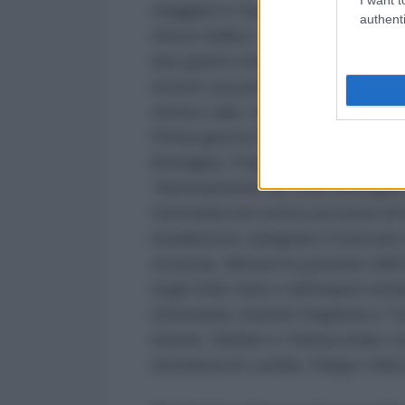
maggiori e l’accesso più abbonda
authenti
sforzo bellico. Come ha affermato
due guerre mondiali, perché ha pr
essere una potenza mondiale sul
stesso vale, a maggior ragione, pe
Prima guerra mondiale, sempre Fe
Bretagna, Francia e Stati Uniti a
“diversamente da Gran Bretagna, F
Germania non aveva accesso al m
inizialmente sdegnato il mercato
esclusa). Mentre le potenze dell’I
negli Stati Uniti e nell’impero brit
(Germania, Austria-Ungheria e Tu
risorse. Berlino e Vienna erano ce
risonanza di Londra, Parigi e New