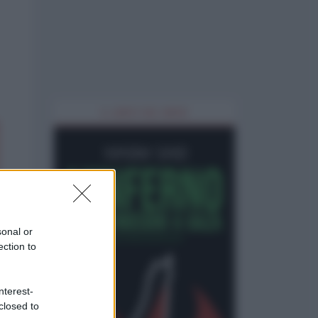
IL LIBRO DEL MESE
sonal or
ection to
nterest-
closed to