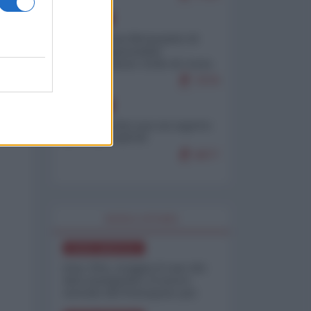
EUROPA
Petro accusa Netanyahu di
essere responsabile
"dell'invasione civile di Ceuta
da parte dei marocchini"
7079
EUROPA
Ceuta, perché non mi aspetto
più nulla dall'UE
6877
WORLD AFFAIRS
NORD-AMERICA
Iran-USA, scoppia il caso dei
dati manipolati: il nuovo
metodo del Pentagono per
minimizzare le perdite