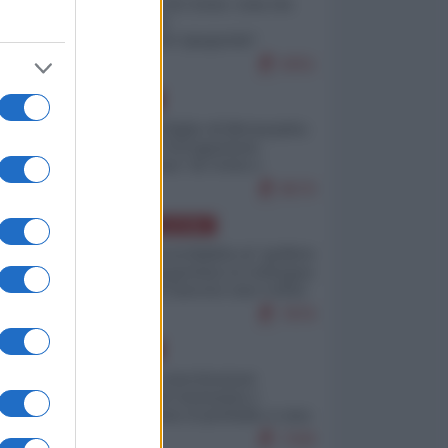
Invasione di Ceuta: cosa sta
accadendo
nell'enclave spagnola?
9251
EUROPA
Quando il figlio di Netanyahu
incitava "l'occupazione
musulmana" di Ceuta e
Melilla
8570
AMERICA LATINA
Dalla Convertibilità al "grillete
fiscal": l'Argentina si consegna
ai mercati (ancora una volta)
7876
EUROPA
Mosca: le esercitazioni
nucleari di Germania e
Francia sono il preludio a una
guerra contro la Russia
7430