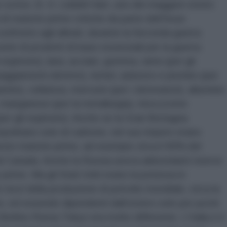
scrive, B. H. Liddell Hart, uno dei maggiori storici
tà di materie prime critiche da parte dell’Asse
onfronto agli alleati, durante la Seconda guerra
rie di prodotti di base essenziali per la guerra:
 esplosivi), lana, acciaio, gomma, rame (per gli
aggiamenti elettrici), nichel, asbesto e piombo (per
amite), cellulosa, mercurio (per i detonatori), alluminio
o, manganese (per la metallurgia), mica (come
 (per gli esplosivi). Anche se la Gran Bretagna
opolitano solo di carbone, nel suo impero erano
ueste materie prime, ad esempio circa il 90% del
l Canada. Anche la Russia aveva abbondanti riserve
prime. Ma gli Stati Uniti erano la potenza in
 terzi della produzione di petrolio mondiale, circa la
e, ed essendo dipendenti dall’estero solo per pochi
Berlino-Roma-Tokyo era molto differente. L’Italia e il