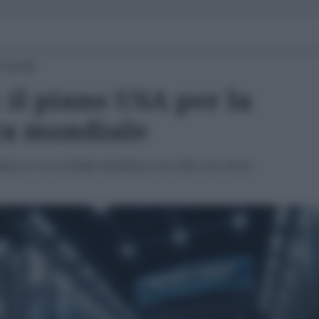
6 18:00
: il piano USA per la
ra mondiale
ICA E LE GUERRE MONDIALI DI IERI E DI OGGI