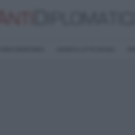
TURA E RESISTENZA
LAVORO E LOTTE SOCIALI
OPI