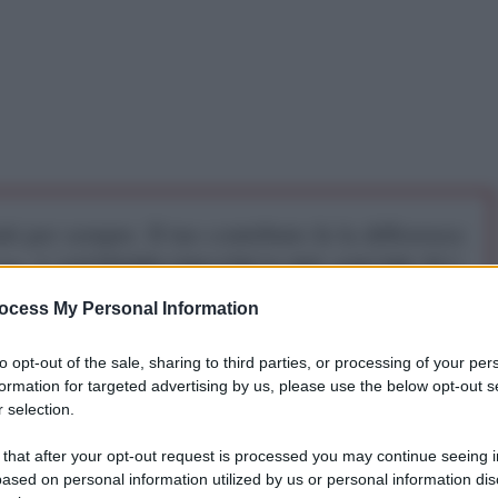
iti per sempre. Il tuo contributo fa la differenza:
mazione. L'ANTIDIPLOMATICO SEI ANCHE TU!
ocess My Personal Information
a 5€
Dona 15€
Scegli importo
to opt-out of the sale, sharing to third parties, or processing of your per
formation for targeted advertising by us, please use the below opt-out s
 selection.
 that after your opt-out request is processed you may continue seeing i
ased on personal information utilized by us or personal information dis