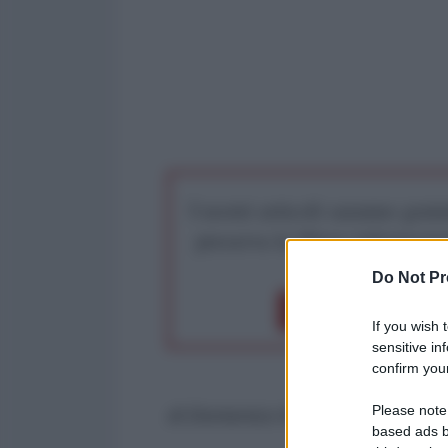
I nostri articoli saranno gratu
preserva la libera infor
Do Not Pr
Dona 1€
Don
If you wish 
sensitive in
confirm your
Please note
di Domenico Moro
based ads b