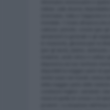
Altrettanto interessante è quanto 
militari, sulle diverse disponibili
(Germania, Italia e Giappone) in c
mondiale. C’erano all’epoca una se
carbone, petrolio, cotone (per gli
armamenti in generale e gli equip
le munizioni), glicerina (per la din
(per gli aerei), platino, antimoni
isolante), acido nitrico e solfuro
disponeva sul suo territorio metr
disponibili la maggior parte di q
nichel usato nel mondo veniva da
della maggior parte delle materie 
condizioni migliori, vantando i due
metà di quella di cotone e di ram
prodotti. La situazione dell’Asse 