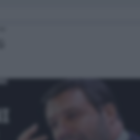
:00
G