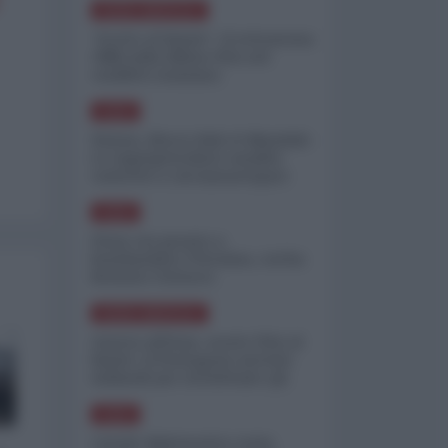
NORD-AMERICA
"Scorte al limite": il retroscena
CNN sulla difesa USA nel
conflitto iraniano
ASIA
Yemen, blocco Bab el-Mandab:
Le superpetroliere saudite
costrette a circumnavigare
l'Africa
ASIA
l'Iran era pronto a
bombardare l'Ucraina, cos'ha
fermato l'attacco
NORD-AMERICA
Guerra all'Iran, scorte USA al
limite: il Pentagono investe
miliardi per ricostituire gli
arsenali
ASIA
Canale diplomatico resta