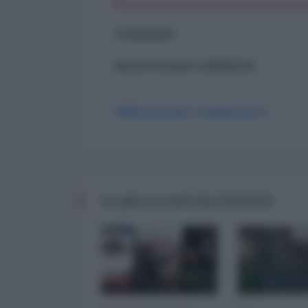
Commenti
ancora nessun commento
Abbonati per commentare
Le più recenti da EXODUS