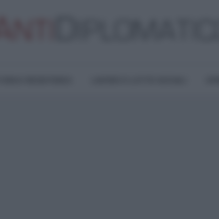
TURA E RESISTENZA
LAVORO E LOTTE SOCIALI
OPI