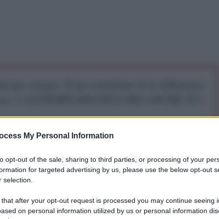
iti per sempre. Il tuo contributo fa la differenza:
mazione. L'ANTIDIPLOMATICO SEI ANCHE TU!
a 5€
Dona 15€
Scegli importo
ocess My Personal Information
to opt-out of the sale, sharing to third parties, or processing of your per
formation for targeted advertising by us, please use the below opt-out s
 selection.
 that after your opt-out request is processed you may continue seeing i
ased on personal information utilized by us or personal information dis