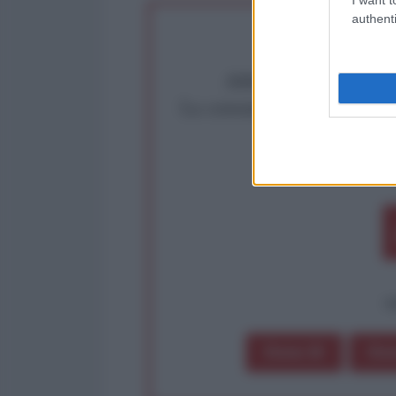
authenti
Abbiamo poco tempo pe
La censura imposta a l'Ant
Rivendica un
Partecip
op
Dona 1€
Don