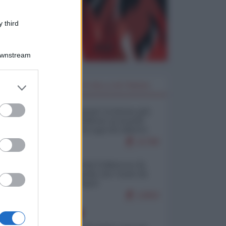
 third
Downstream
er and store
I PIÙ LETTI DELLA SETTIMANA
to grant or
ed purposes
Restare umani: la forma più
alta di ribellione al mondo
distopico di oggi (di Alberto
Bradanini)
21780
Ceuta: perché il Marocco fa
con noi quello che vuole (di
Alberto Negri)
12602
EUROPA