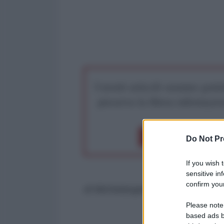
I nostri articoli saranno gratu
preserva la libera infor
Dona 1€
Don
Do Not Pr
If you wish 
sensitive in
confirm your
di Michelangelo Severgnini
Please note
based ads b