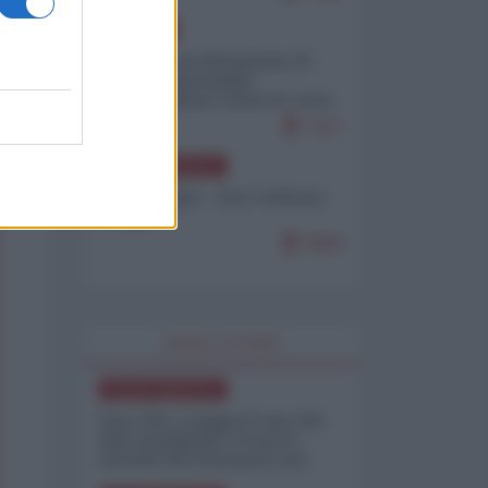
EUROPA
Petro accusa Netanyahu di
essere responsabile
"dell'invasione civile di Ceuta
da parte dei marocchini"
7117
NORD-AMERICA
Chris Hedges - Don Corleone
Trump
6960
WORLD AFFAIRS
NORD-AMERICA
Iran-USA, scoppia il caso dei
dati manipolati: il nuovo
metodo del Pentagono per
minimizzare le perdite