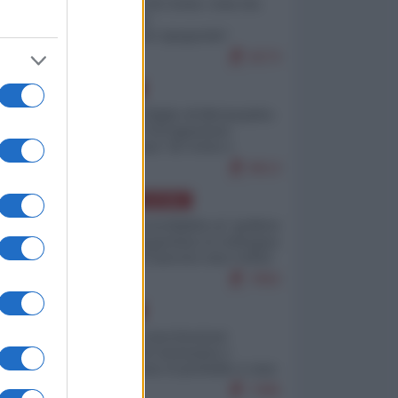
Invasione di Ceuta: cosa sta
accadendo
nell'enclave spagnola?
9273
EUROPA
Quando il figlio di Netanyahu
incitava "l'occupazione
musulmana" di Ceuta e
Melilla
8613
AMERICA LATINA
Dalla Convertibilità al "grillete
fiscal": l'Argentina si consegna
ai mercati (ancora una volta)
7892
EUROPA
Mosca: le esercitazioni
nucleari di Germania e
Francia sono il preludio a una
guerra contro la Russia
7495