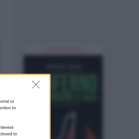
IL LIBRO DEL MESE
sonal or
ection to
nterest-
closed to