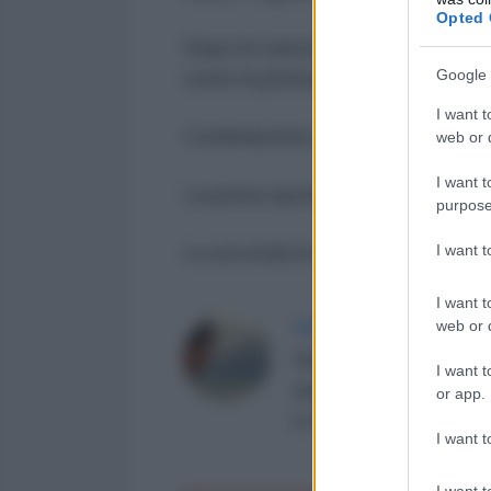
Opted 
Dopo la carezza di Salvini alle On
Google 
come la prima in un nulla di fatto.
I want t
Confindustria vuole altri schiavi.
web or d
I want t
La prima sponsorizza Salvini.
purpose
I want 
La seconda le Ong.
I want t
web or d
MICHELANGELO SEVERGN
Regista indipendente, esp
I want t
decennio a Istanbul. Il su
or app.
in Italia.
I want t
I want t