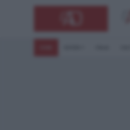
HOME
ESTERI
ITALIA
CUL