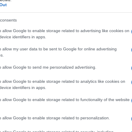
Out
g, ora la carezza delle Ong a Salvini, che si risolverà
consents
o allow Google to enable storage related to advertising like cookies on
 La grande finanza pure.
evice identifiers in apps.
o allow my user data to be sent to Google for online advertising
s.
to allow Google to send me personalized advertising.
o allow Google to enable storage related to analytics like cookies on
evice identifiers in apps.
INI
erto di Medioriente e Nord Africa, musicista. Ha vissuto per un
o allow Google to enable storage related to functionality of the website
o film “L'Urlo" è stato oggetto di una censura senza precedenti
o allow Google to enable storage related to personalization.
o allow Google to enable storage related to security, including