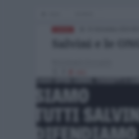
Home
EXODUS
15 Settembre 2024 08
EUROPA
Salvini e le ON
Michelangelo Severgnini
3482