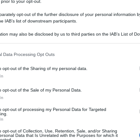
 prior to your opt-out.
N PARLARE DI INTERESSI
rately opt-out of the further disclosure of your personal information by
he IAB’s list of downstream participants.
tion may also be disclosed by us to third parties on the IAB’s List of 
 that may further disclose it to other third parties.
 that this website/app uses one or more Google services and may gath
l Data Processing Opt Outs
including but not limited to your visit or usage behaviour. You may click 
 qualsiasi vanno a braccetto.
 to Google and its third-party tags to use your data for below specifi
o opt-out of the Sharing of my personal data.
ogle consent section.
In
Tripolitania non esiste.
o opt-out of the Sale of my Personal Data.
libico non esiste.
In
to opt-out of processing my Personal Data for Targeted
a democrazia in Libia non esiste.
ing.
In
TO in Libia e Africa, d'accordo nel produrre le
o opt-out of Collection, Use, Retention, Sale, and/or Sharing
ersonal Data that Is Unrelated with the Purposes for which it
 conseguenze.
lected.