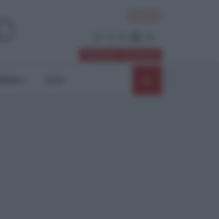
ACCEDI
Abbonati / Sostienici
NIONI
SHOP