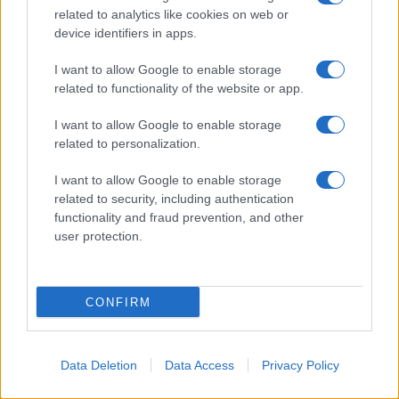
related to analytics like cookies on web or
device identifiers in apps.
25 Aprile 2026 19:00
I want to allow Google to enable storage
related to functionality of the website or app.
I want to allow Google to enable storage
related to personalization.
I want to allow Google to enable storage
related to security, including authentication
functionality and fraud prevention, and other
user protection.
CONFIRM
Data Deletion
Data Access
Privacy Policy