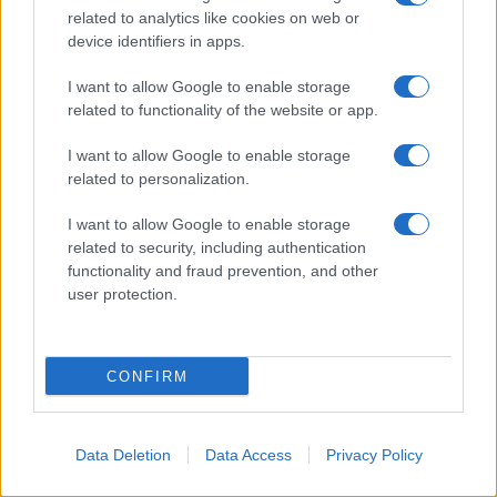
related to analytics like cookies on web or
device identifiers in apps.
"Mentre noi giochiamo con i chatbot, la
Cina si è presa il futuro dell'IA" (VIDEO)
I want to allow Google to enable storage
related to functionality of the website or app.
24 Giugno 2026 08:00
I want to allow Google to enable storage
related to personalization.
#
EDITORIALI
I want to allow Google to enable storage
related to security, including authentication
functionality and fraud prevention, and other
user protection.
CONFIRM
Beppe Grillo e il socialismo con
caratteristiche italiane
Data Deletion
Data Access
Privacy Policy
30 Luglio 2026 09:00