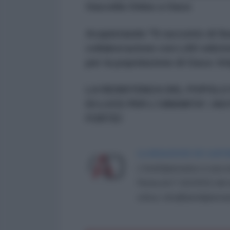
Gazzella Onlus a Gaza
Acquistando "Il racconto di Sua
collaborazione con LAD edizion
per la popolazione di Gaza: htt
LA RESISTENZA DEL POPOLO 
DI LUCE PER L'UMANITA': AI
FORTE!
LA REDAZIONE DE L'ANT
L'AntiDiplomatico è una te
Roma al n° 162/2015 del re
critica: info@lantidiplomat