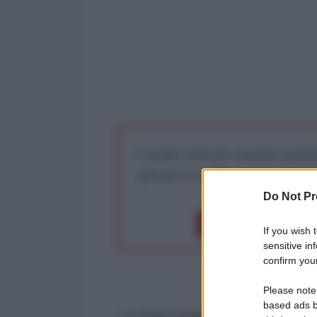
I nostri articoli saranno gratu
preserva la libera infor
Do Not Pr
Dona 1€
Don
If you wish 
sensitive in
confirm your
Please note
based ads b
Lo Stato maggiore iraniano in una