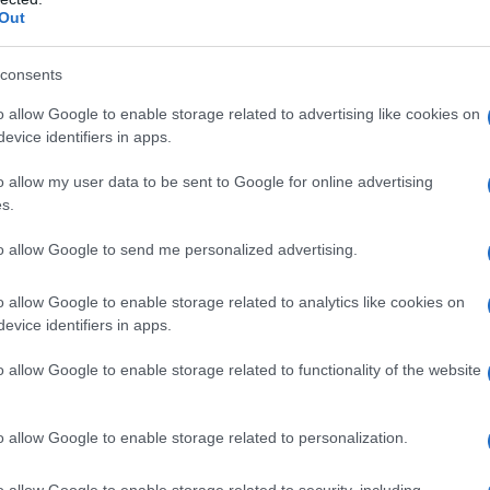
militari contro l'Iran se con Teheran non fosse
Out
do con Washington sul suo programma nucleare.
consents
 ci saranno i bombardamenti", ha avvertito Trump in
o allow Google to enable storage related to advertising like cookies on
uttavia aggiunto che potrebbe imporre tariffe
evice identifiers in apps.
giungesse un accordo, come ha fatto durante il suo
o allow my user data to be sent to Google for online advertising
s.
to allow Google to send me personalized advertising.
chiarato che la politica dell'Iran resta quella di
retti in condizioni di cosiddetta massima pressione e
o allow Google to enable storage related to analytics like cookies on
a i negoziati indiretti, come quelli avvenuti in
evice identifiers in apps.
o allow Google to enable storage related to functionality of the website
l Golfo del Messico”
o allow Google to enable storage related to personalization.
 di Trump, il comandante delle forze navali del Corpo
o allow Google to enable storage related to security, including