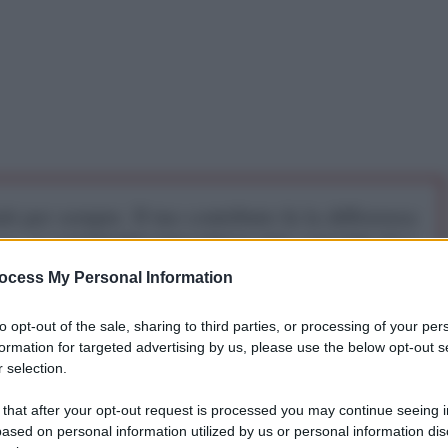
iti per sempre. Il tuo contributo fa la differenza:
mazione. L'ANTIDIPLOMATICO SEI ANCHE TU!
ocess My Personal Information
a 5€
Dona 15€
Scegli importo
to opt-out of the sale, sharing to third parties, or processing of your per
formation for targeted advertising by us, please use the below opt-out s
 selection.
 that after your opt-out request is processed you may continue seeing i
ased on personal information utilized by us or personal information dis
 dichiarazione rilasciata domenica in occasione del