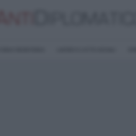
TURA E RESISTENZA
LAVORO E LOTTE SOCIALI
OPI