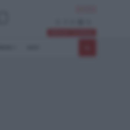
ACCEDI
Abbonati / Sostienici
NIONI
SHOP