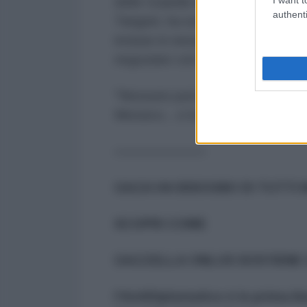
delle Guardie della Rivoluzione Is
authenti
Tangsiri, ha sottolineato sabato 
incluse in nessun negoziato con g
negoziare con Washington.
"Nessuno può batterci e scappare
Messico... e lo faremo", ha minac
———————
GAZA HA BISOGNO DI TUTTI 
SCOPRI COME
GAZZELLA ONLUS SOSTIENE 
l'AntiDiplomatico è in prima li