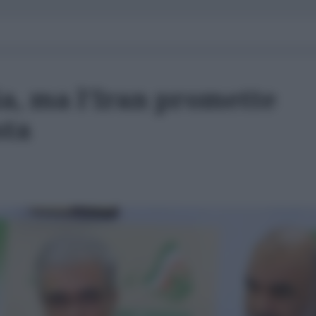
, ma l’Iran promette
sta