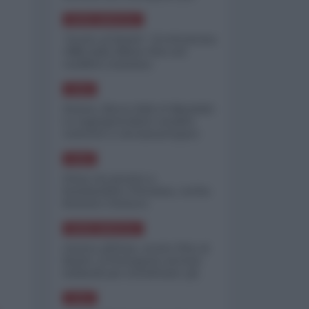
minimizzare le perdite
NORD-AMERICA
"Scorte al limite": il retroscena
CNN sulla difesa USA nel
conflitto iraniano
ASIA
Yemen, blocco Bab el-Mandab:
Le superpetroliere saudite
costrette a circumnavigare
l'Africa
ASIA
l'Iran era pronto a
bombardare l'Ucraina, cos'ha
fermato l'attacco
NORD-AMERICA
Guerra all'Iran, scorte USA al
limite: il Pentagono investe
miliardi per ricostituire gli
arsenali
ASIA