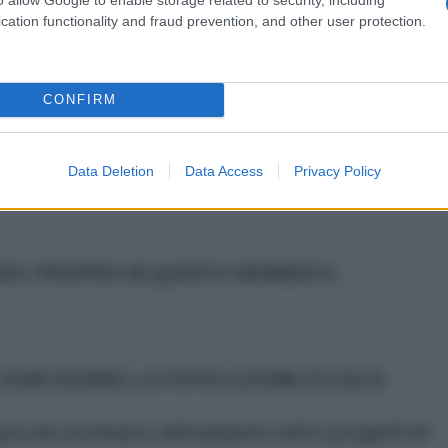
lamica (IRGC) dell'Iran, il contrammiraglio Alireza
cation functionality and fraud prevention, and other user protection.
che le capacità militari iraniane non devono essere
li Stati Uniti, altrimenti non avrebbe senso
CONFIRM
, anche se dovessimo inseguirli fino al Golfo del
ciato.
Data Deletion
Data Access
Privacy Policy
NOI: PROPRIO IN QUESTO MOMENTO
OGNI GIORNO LA POPOLAZIONE DI GAZA
nea nel sostenere attivamente tutti i progetti di