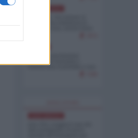
NORD-AMERICA
Il "mistero" dei numeri: il
governo Usa minimizza le
vittime in Iran, mentre fonti
interne...
7673
EUROPA
Mosca: le esercitazioni
nucleari di Germania e
Francia sono il preludio a una
guerra contro la Russia
7328
WORLD AFFAIRS
NORD-AMERICA
Iran-USA, scoppia il caso dei
dati manipolati: il nuovo
metodo del Pentagono per