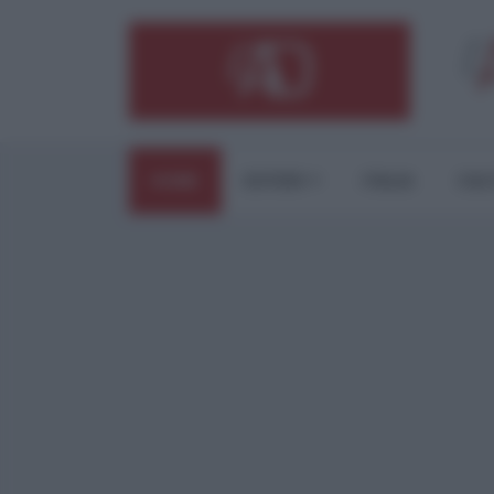
HOME
ESTERI
ITALIA
CUL