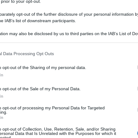
 prior to your opt-out.
 della Repubblica islamica, ha ribadito che "Qualsiasi
rately opt-out of the further disclosure of your personal information by
 invasione dell'integrità territoriale dell'Iran
he IAB’s list of downstream participants.
 risposta severa e forte e un approccio aggressivo."
tion may also be disclosed by us to third parties on the IAB’s List of 
 that may further disclose it to other third parties.
nfermato il loro impegno a vigilare su tutti i
 e la loro disponibilità a fare sacrifici per difendere
 that this website/app uses one or more Google services and may gath
l Data Processing Opt Outs
including but not limited to your visit or usage behaviour. You may click 
 to Google and its third-party tags to use your data for below specifi
o opt-out of the Sharing of my personal data.
ogle consent section.
pubblica islamica ha raggiunto un livello di
In
amica e sostenibile e non esiterà mai a perseguire i
o opt-out of the Sale of my Personal Data.
onte a richieste eccessive, minacce o dichiarazioni
In
emonico.
to opt-out of processing my Personal Data for Targeted
ing.
ardare se non si raggiunge un accordo
In
o opt-out of Collection, Use, Retention, Sale, and/or Sharing
Donald Trump, proprio domenica, aveva minacciato che
ersonal Data that Is Unrelated with the Purposes for which it
lected.