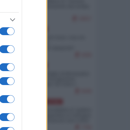
Quali sarebbero le “vittorie
ucraine” decantate dai media
italici?
10017
EUROPA
Invasione di Ceuta: cosa sta
accadendo
nell'enclave spagnola?
9206
EUROPA
Quando il figlio di Netanyahu
incitava "l'occupazione
musulmana" di Ceuta e
Melilla
8436
AMERICA LATINA
Dalla Convertibilità al "grillete
fiscal": l'Argentina si consegna
ai mercati (ancora una volta)
7756