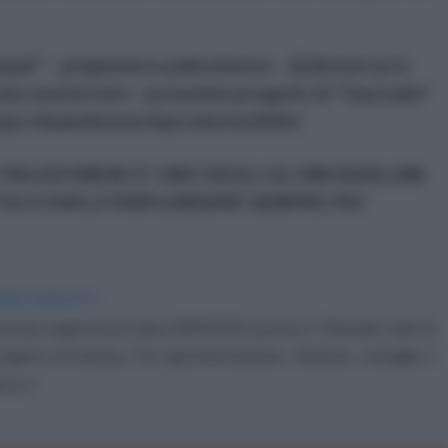
ad" - prigioniera palestinese - (Edizioni Q in
i) sosterrete i prossimi progetti di "Gazzella"
ps://ladedizioni.it/prodotto/2091/
PALESTINESE E' UNO DEGLI ULTIMI BARLUMI
UTA A FARLA RISPLENDERE SEMPRE PIU'
IDIPLOMATICO
stata registrata in data 08/09/2015 presso il Tribunale civile di
gistro di stampa. Per ogni informazione, richiesta, consiglio e
ico.it