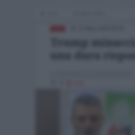
Home
IN PRIMO PIANO
31 Marzo 2025 09:30
ASIA
Trump minaccia
una dura rispo
La Redazione de l'AntiDiplomatico
2156