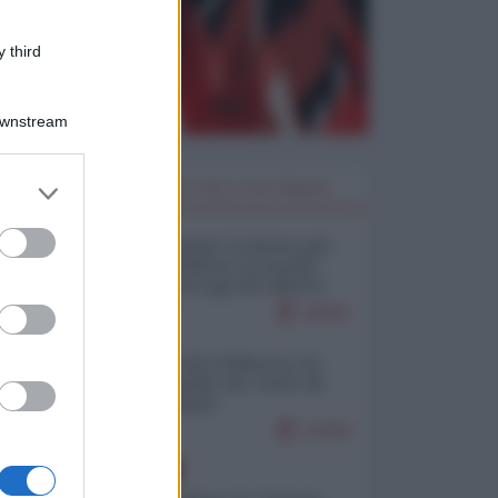
 third
Downstream
er and store
I PIÙ LETTI DELLA SETTIMANA
to grant or
ed purposes
Restare umani: la forma più
alta di ribellione al mondo
distopico di oggi (di Alberto
Bradanini)
20201
Ceuta: perché il Marocco fa
con noi quello che vuole (di
Alberto Negri)
12434
EUROPA