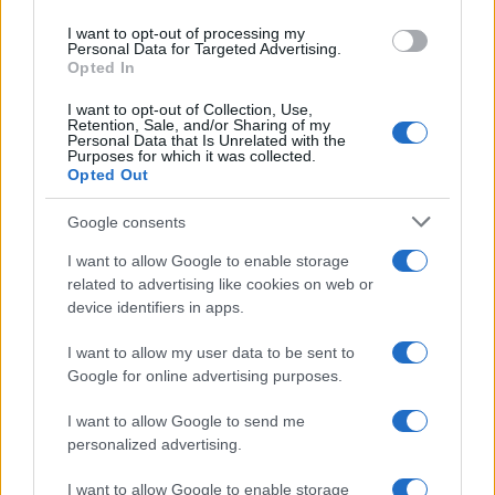
use your data for below specified purposes in below Google
I want to opt-out of processing my
consent section.
Personal Data for Targeted Advertising.
Opted In
I want to opt-out of Collection, Use,
Retention, Sale, and/or Sharing of my
Personal Data that Is Unrelated with the
Purposes for which it was collected.
Opted Out
Google consents
I want to allow Google to enable storage
related to advertising like cookies on web or
device identifiers in apps.
I want to allow my user data to be sent to
Google for online advertising purposes.
I want to allow Google to send me
personalized advertising.
I PIÙ LETTI DELLA SETTIMANA
I want to allow Google to enable storage