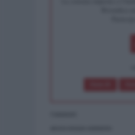
La censura imposta a l'Ant
Rivendica un
Partecip
op
Dona 1€
Don
Commenti
ancora nessun commento