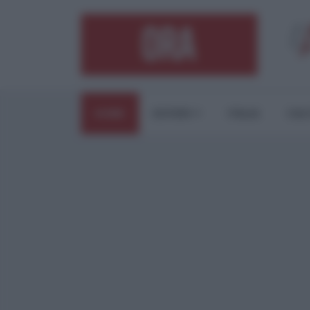
HOME
ESTERI
ITALIA
CUL