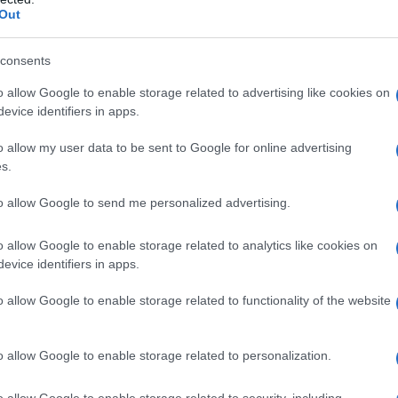
Out
isposti a cooperare". Caracas accusa Washington di
litare" per deporre Maduro, il quale si dice comunque
consents
to la minaccia delle cannoniere.
o allow Google to enable storage related to advertising like cookies on
evice identifiers in apps.
no Yván Gil ha respinto con durezza le dichiarazioni
o Rubio, che aveva sminuito i rapporti ONU i quali
o allow my user data to be sent to Google for online advertising
ro da coltivazioni illecite". Gil ha definito le parole
s.
a "logica nazista e gangsteristica", mossa solo dalla
to allow Google to send me personalized advertising.
istogliere l'attenzione dai fallimenti della politica
 del diplomatico è giunta dopo che Rubio, durante
o allow Google to enable storage related to analytics like cookies on
, aveva affermato di non interessarsi dei dati ONU
evice identifiers in apps.
la droga passi dal Venezuela, contro l'87% che
o allow Google to enable storage related to functionality of the website
Pacifico. Gil ha anche condannato il fatto che tali
uador, da lui definito "territorio sacro del
o allow Google to enable storage related to personalization.
suo popolo e le sue Forze Armate. Il ministro degli
oposta di Rubio di installare basi militari straniere in
o allow Google to enable storage related to security, including