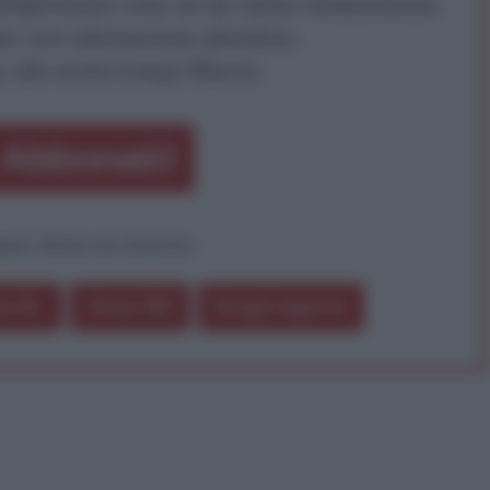
iDiplomatico lede un tuo diritto fondamentale.
a vera informazione pluralista.
a alla nostra Lunga Marcia.
Abbonati!
pure effettua una donazione
a 5€
Dona 15€
Scegli importo