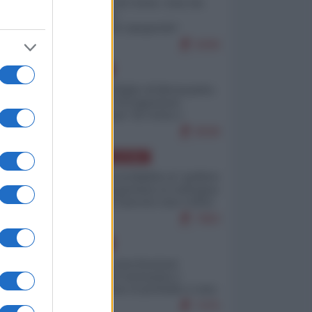
Invasione di Ceuta: cosa sta
accadendo
nell'enclave spagnola?
9269
EUROPA
Quando il figlio di Netanyahu
incitava "l'occupazione
musulmana" di Ceuta e
Melilla
8598
AMERICA LATINA
Dalla Convertibilità al "grillete
fiscal": l'Argentina si consegna
ai mercati (ancora una volta)
7883
EUROPA
Mosca: le esercitazioni
nucleari di Germania e
Francia sono il preludio a una
guerra contro la Russia
7475