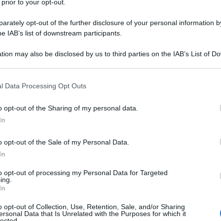
 prior to your opt-out.
no il ruolo del Venezuela nel traffico di droga. "Non
 ha dichiarato a Quito, dopo un incontro con il
rately opt-out of the further disclosure of your personal information by
he IAB’s list of downstream participants.
oboa.
tion may also be disclosed by us to third parties on the IAB’s List of 
 un giornalista che citava dati ONU: solo il 5% della
 that may further disclose it to other third parties.
tro l’87% che passa attraverso la rotta del Pacifico,
 that this website/app uses one or more Google services and may gath
l Data Processing Opt Outs
ubio ha invece attaccato il media, il giornalista e
including but not limited to your visit or usage behaviour. You may click 
 to Google and its third-party tags to use your data for below specifi
o Nicolás Maduro un "narcotrafficante" e "terrorista",
o opt-out of the Sharing of my personal data.
ogle consent section.
 sono aumentate dopo che gli USA hanno diffuso un
In
nel Mar Caraibico che avrebbe causato 11 morti,
o opt-out of the Sale of my Personal Data.
narco-barca". Le autorità venezuelane hanno
In
to, definendolo una "manovra" per giustificare un
to opt-out of processing my Personal Data for Targeted
e cresce la preoccupazione per l'uso sproporzionato
ing.
mbiano Gustavo Petro ha condannato fermamente
In
a decenni i sospetti vengano catturati "senza
o opt-out of Collection, Use, Retention, Sale, and/or Sharing
ersonal Data that Is Unrelated with the Purposes for which it
chiarato che azioni simili non sarebbero necessarie in
lected.