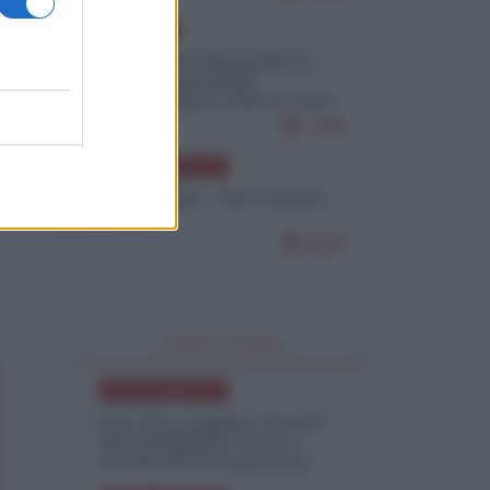
EUROPA
Petro accusa Netanyahu di
essere responsabile
"dell'invasione civile di Ceuta
da parte dei marocchini"
7099
NORD-AMERICA
Chris Hedges - Don Corleone
Trump
6929
WORLD AFFAIRS
NORD-AMERICA
Iran-USA, scoppia il caso dei
dati manipolati: il nuovo
metodo del Pentagono per
minimizzare le perdite