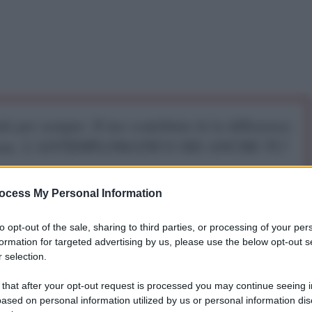
iti per sempre. Il tuo contributo fa la differenza:
mazione. L'ANTIDIPLOMATICO SEI ANCHE TU!
ocess My Personal Information
a 5€
Dona 15€
Scegli importo
to opt-out of the sale, sharing to third parties, or processing of your per
formation for targeted advertising by us, please use the below opt-out s
 selection.
Rubio, ha respinto con toni durissimi le critiche al
 that after your opt-out request is processed you may continue seeing i
ased on personal information utilized by us or personal information dis
araibi, affermando di non preoccuparsi dei rapporti