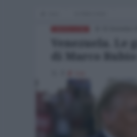
Home
IN PRIMO PIANO
05 Settembre 2
AMERICA LATINA
Venezuela. Le 
di Marco Rubio
7540