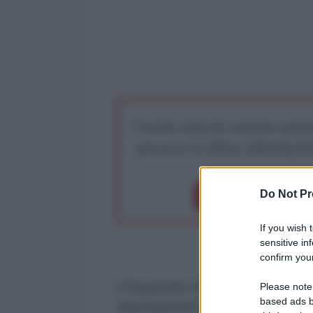
I nostri articoli saranno gratu
preserva la libera infor
Do Not Pr
Dona 1€
Don
If you wish 
sensitive in
confirm your
Il Segretario di Stato USA, Marco 
Please note
based ads b
dispiegamento militare USA nei C