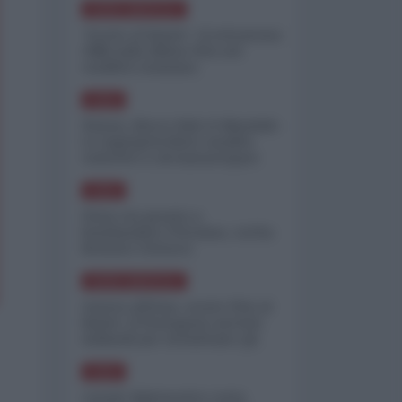
NORD-AMERICA
"Scorte al limite": il retroscena
CNN sulla difesa USA nel
conflitto iraniano
ASIA
Yemen, blocco Bab el-Mandab:
Le superpetroliere saudite
costrette a circumnavigare
l'Africa
ASIA
l'Iran era pronto a
bombardare l'Ucraina, cos'ha
fermato l'attacco
NORD-AMERICA
Guerra all'Iran, scorte USA al
limite: il Pentagono investe
miliardi per ricostituire gli
arsenali
ASIA
Canale diplomatico resta