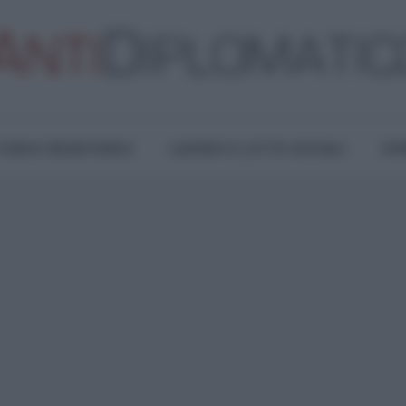
TURA E RESISTENZA
LAVORO E LOTTE SOCIALI
OPI