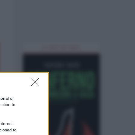
IL LIBRO DEL MESE
sonal or
ection to
nterest-
closed to