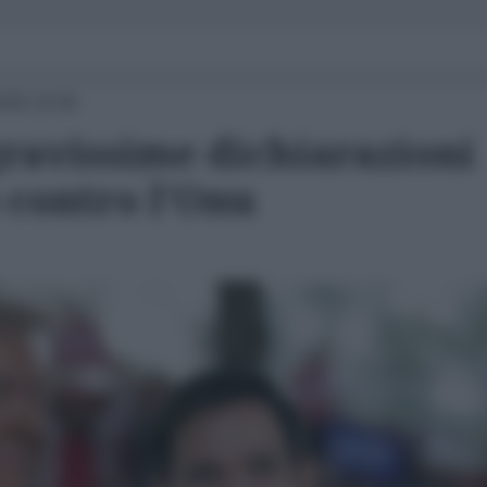
025 10:00
gravissime dichiarazioni
 contro l'Onu