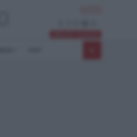
ACCEDI
Abbonati / Sostienici
NIONI
SHOP