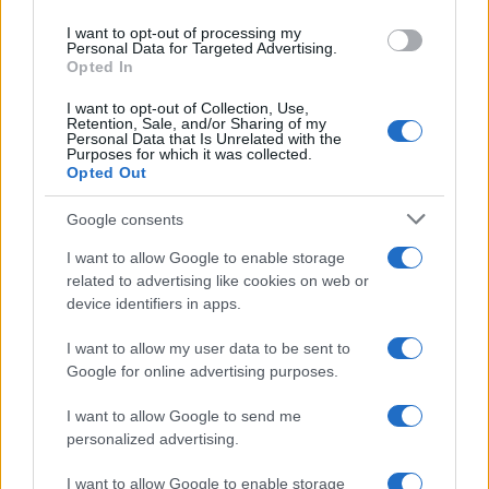
use your data for below specified purposes in below Google
di Michelangelo Severgnini
I want to opt-out of processing my
consent section.
Personal Data for Targeted Advertising.
Opted In
I want to opt-out of Collection, Use,
Retention, Sale, and/or Sharing of my
Personal Data that Is Unrelated with the
La Trilogia del Rimosso di Michelangelo
Purposes for which it was collected.
Severgnini, prodotta da l'AntiDiplomatico,
Opted Out
interamente in chiaro
Google consents
24 Luglio 2026 15:49
I want to allow Google to enable storage
related to advertising like cookies on web or
device identifiers in apps.
#
GENERAZIONE
ANTIDIPLOMATICA
I want to allow my user data to be sent to
Google for online advertising purposes.
I want to allow Google to send me
personalized advertising.
I want to allow Google to enable storage