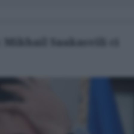
 Mikhail Saakasvili ci