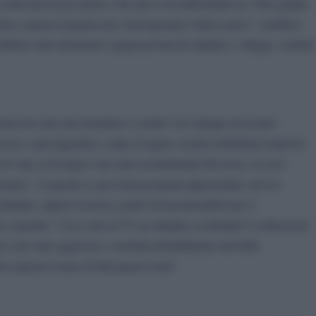
vanti ancora per giorni e che anzi si sta addestrando un “forte gruppo
derà a massicci pogròm che coinvolgeranno l'intero paese”; sarebbero
ebbero stati selezionati e pagati giovani da cittadine e villaggi, condotti
enari non sono mai spontanei o casuali” ed è dunque necessario
-russi e anti-oligarchici, contro il regime corrotto di Bidzina Ivanišvili,
i vista, la Georgia è uno stato assolutamente filo-russo, in cui il
nomia”. Al quesito se gli eventi georgiani rappresentino solo un
identale, oppure la messa a punto di una piazzaforte per il
v risponde: "Cosa vede in TV un cittadino occidentale? La Russia ha
ia è uno stato aggressivo, conclude probabilmente una bella
. Questo il senso di tutti questi eventi".