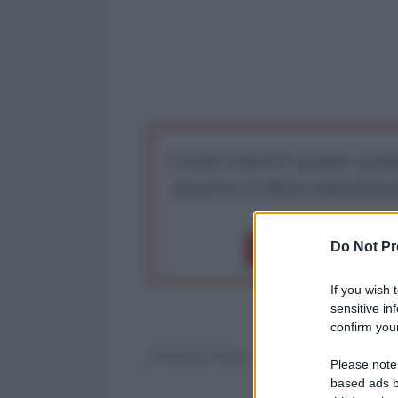
I nostri articoli saranno gratu
preserva la libera infor
Do Not Pr
Dona 1€
Don
If you wish 
sensitive in
confirm your
di Fabrizio Poggi
Please note
based ads b