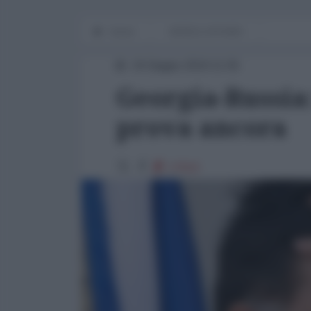
Home
WORLD AFFAIRS
24 Giugno 2019 11:55
Georgia-Russia:
prova ancora
17610