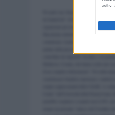
authenti
Per parte sua, Sergej Gavrilov ha definito qu
da Saakašvili”. Il diplomatico serbo Vladimi
organizzato per tempo e ricorda da vicino q
Macedonia settentrionale: il tutto, “seguendo
comunismo, il principale avversario dell'Occ
parlato della presenza di gruppi di ucraini, a
controllato da oligarchi” ha detto, e in gener
Moldavia, Ucraina, che hanno scelto uno scena
di un completo disfacimento”. Per nulla inas
sventolassero bandiere americane e simboli 
sempre rappresentanti della USAID. A ventiqua
Center” dell'Università della Pennsylvania, 
potrebbe svegliarsi e scoprire non il 20%, m
notano un presunto "attacco del Cremlino al