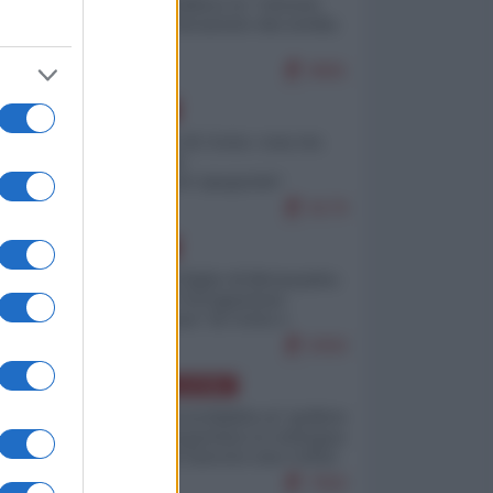
Quali sarebbero le “vittorie
ucraine” decantate dai media
italici?
9681
EUROPA
Invasione di Ceuta: cosa sta
accadendo
nell'enclave spagnola?
9179
EUROPA
Quando il figlio di Netanyahu
incitava "l'occupazione
musulmana" di Ceuta e
Melilla
8350
AMERICA LATINA
Dalla Convertibilità al "grillete
fiscal": l'Argentina si consegna
ai mercati (ancora una volta)
7692