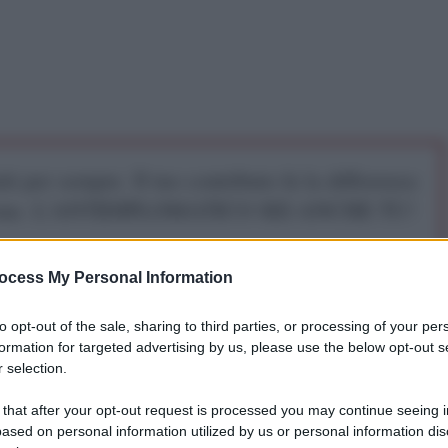
iti per sempre. Il tuo contributo fa la differenza:
mazione. L'ANTIDIPLOMATICO SEI ANCHE TU!
ocess My Personal Information
a 5€
Dona 15€
Scegli importo
to opt-out of the sale, sharing to third parties, or processing of your per
formation for targeted advertising by us, please use the below opt-out s
 selection.
 that after your opt-out request is processed you may continue seeing i
ased on personal information utilized by us or personal information dis