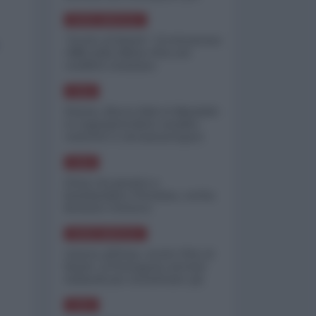
minimizzare le perdite
NORD-AMERICA
"Scorte al limite": il retroscena
CNN sulla difesa USA nel
conflitto iraniano
ASIA
Yemen, blocco Bab el-Mandab:
Le superpetroliere saudite
costrette a circumnavigare
l'Africa
ASIA
l'Iran era pronto a
bombardare l'Ucraina, cos'ha
fermato l'attacco
NORD-AMERICA
Guerra all'Iran, scorte USA al
limite: il Pentagono investe
miliardi per ricostituire gli
arsenali
ASIA