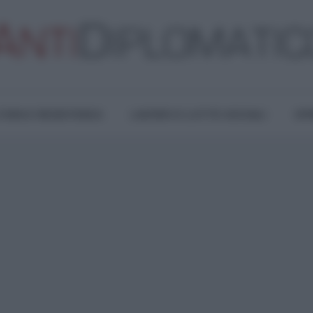
TURA E RESISTENZA
LAVORO E LOTTE SOCIALI
OPI