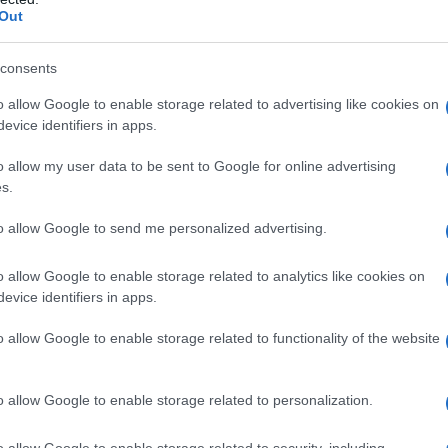
arlamento georgiano, Irakli Kobakhidze, al deputato della Duma russa
Out
 è il presidente in carica) la 26° sessione plenaria dell'
Assemblea
cranno più alto del Parlamento georgiano. Secondo i deputati di
consents
rebbe dovuto essere affidata al deputato greco Andreas Mikhailidis,
o allow Google to enable storage related to advertising like cookies on
evice identifiers in apps.
ta nel 1993 su iniziativa del Parlamento greco e di cui fanno oggi parte
nia, Polonia, a Paesi baltici, scandinavi e balcanici, fino a gruppi
o allow my user data to be sent to Google for online advertising
A.
s.
to allow Google to send me personalized advertising.
i chiedono in primo luogo le dimissioni del Ministro degli interni
o allow Google to enable storage related to analytics like cookies on
i manifestanti lo scorso 20 giugno, la scarcerazione degli arrestati e,
evice identifiers in apps.
olizione del maggioritario. Cedendo alle richieste dei manifestanti, il
o allow Google to enable storage related to functionality of the website
nsentito alle dimissioni del presidente del Parlamento, Kobakhidze e,
utato dello stesso partito, Zakarija Kutsnašvili, che aveva curato
o allow Google to enable storage related to personalization.
o allow Google to enable storage related to security, including