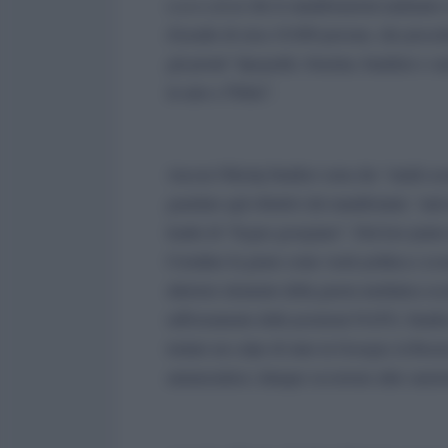
a
news-front
che le manifestazioni andranno a
d'assalto di circa 10.000 persone, che proce
già pronti “tipografie, benzina, bandiere e sar
in auto a Tbilisi”.
Ancora Nikolaj Starikov nota che “simili sc
guardare agli obiettivi dei manifestanti, “anti
leader di “Sogno georgiano”. Dal loro punto d
Cremlino fa girare come vuole politica e eco
ulteriore elemento della guerra mediatica occ
rafforzamento delle posizioni NATO, Stariko
tentato un colpo di stato in Georgia; la Russ
annunciatrice; dunque occorrono altre sanzioni