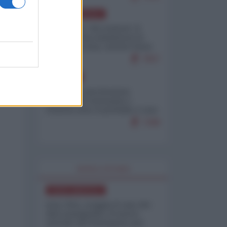
NORD-AMERICA
Il "mistero" dei numeri: il
governo Usa minimizza le
vittime in Iran, mentre fonti
interne...
7657
EUROPA
Mosca: le esercitazioni
nucleari di Germania e
Francia sono il preludio a una
guerra contro la Russia
7288
WORLD AFFAIRS
NORD-AMERICA
Iran-USA, scoppia il caso dei
dati manipolati: il nuovo
metodo del Pentagono per