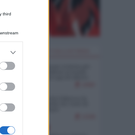
 third
Downstream
er and store
I PIÙ LETTI DELLA SETTIMANA
to grant or
ed purposes
Restare umani: la forma più
alta di ribellione al mondo
distopico di oggi (di Alberto
Bradanini)
19482
Ceuta: perché il Marocco fa
con noi quello che vuole (di
Alberto Negri)
12338
EUROPA