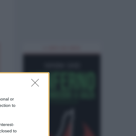
IL LIBRO DEL MESE
sonal or
ection to
nterest-
closed to