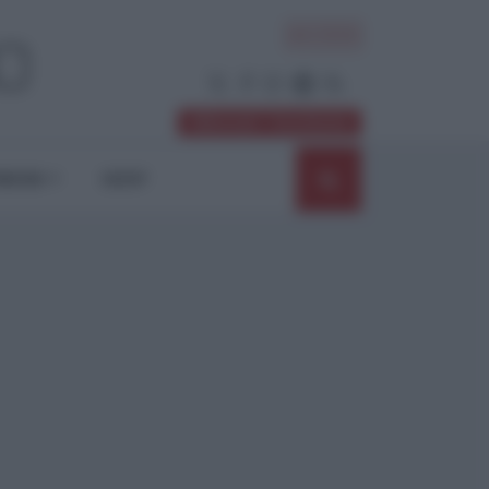
ACCEDI
Abbonati / Sostienici
NIONI
SHOP