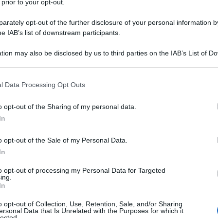
 prior to your opt-out.
cadendo da giovedì scorso in Georgia la si deve probabilmente al
rately opt-out of the further disclosure of your personal information by
entando le parole della Presidente georgiana Salome Zurabišvili la
he IAB’s list of downstream participants.
ella società georgiana”, dichiara che “la Russia è un nemico e un
tion may also be disclosed by us to third parties on the IAB’s List of 
rio la Russia”. Così che, sospira Starikov, non rimane che scuotere la
 that may further disclose it to other third parties.
enti di Putin cercano costantemente di far fuori altri agenti di Putin per
 that this website/app uses one or more Google services and may gath
l Data Processing Opt Outs
including but not limited to your visit or usage behaviour. You may click 
 to Google and its third-party tags to use your data for below specifi
o opt-out of the Sharing of my personal data.
ogle consent section.
nifestazioni di fronte al Parlamento da parte dei sostenitori dell'ex
In
ašvili, il cui curriculum, a partire (tralasciamo per brevità le
o opt-out of the Sale of my Personal Data.
cco all'Ossetija del Sud nell'agosto 2008, che costò alla Georgia una
In
ino ai florilegi in terra ucraina alla corte del golpista Porošenko, alla
a tuttora
ricercato in patria
per peculato e complicità in omicidio
.
to opt-out of processing my Personal Data for Targeted
ing.
In
o opt-out of Collection, Use, Retention, Sale, and/or Sharing
i prendono parte sostenitori di quasi tutti i partiti di opposizione, ci
ersonal Data that Is Unrelated with the Purposes for which it
lected.